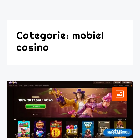
Categorie:
mobiel
casino