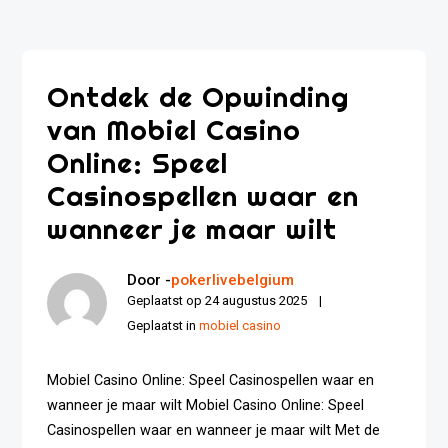
Ontdek de Opwinding
van Mobiel Casino
Online: Speel
Casinospellen waar en
wanneer je maar wilt
Door -
pokerlivebelgium
Geplaatst op
24 augustus 2025
Geplaatst in
mobiel casino
Mobiel Casino Online: Speel Casinospellen waar en
wanneer je maar wilt Mobiel Casino Online: Speel
Casinospellen waar en wanneer je maar wilt Met de