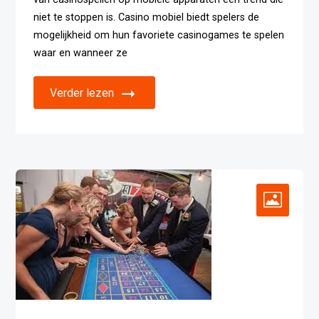
niet te stoppen is. Casino mobiel biedt spelers de
mogelijkheid om hun favoriete casinogames te spelen
waar en wanneer ze
Verder lezen