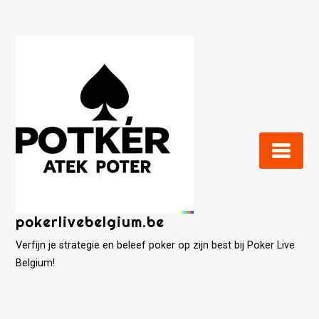
Ga
naar
de
inhoud
pokerlivebelgium.be
Verfijn je strategie en beleef poker op zijn best bij Poker Live
Belgium!