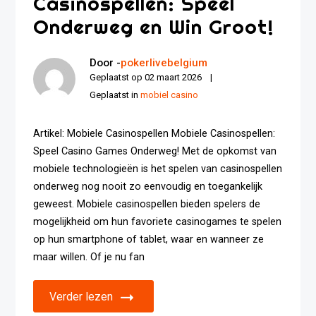
Casinospellen: Speel
Onderweg en Win Groot!
Door -
pokerlivebelgium
Geplaatst op
02 maart 2026
Geplaatst in
mobiel casino
Artikel: Mobiele Casinospellen Mobiele Casinospellen:
Speel Casino Games Onderweg! Met de opkomst van
mobiele technologieën is het spelen van casinospellen
onderweg nog nooit zo eenvoudig en toegankelijk
geweest. Mobiele casinospellen bieden spelers de
mogelijkheid om hun favoriete casinogames te spelen
op hun smartphone of tablet, waar en wanneer ze
maar willen. Of je nu fan
Verder lezen