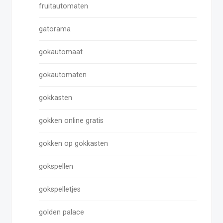
fruitautomaten
gatorama
gokautomaat
gokautomaten
gokkasten
gokken online gratis
gokken op gokkasten
gokspellen
gokspelletjes
golden palace