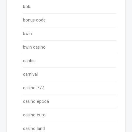
bob
bonus code
bwin
bwin casino
caribic
carnival
casino 777
casino epoca
casino euro
casino land