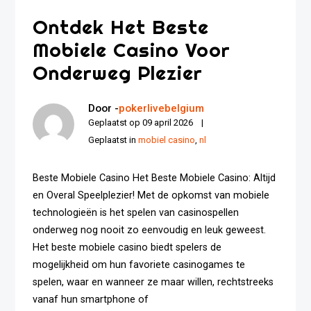
Ontdek Het Beste
Mobiele Casino Voor
Onderweg Plezier
Door -
pokerlivebelgium
Geplaatst op
09 april 2026
Geplaatst in
mobiel casino
,
nl
Beste Mobiele Casino Het Beste Mobiele Casino: Altijd
en Overal Speelplezier! Met de opkomst van mobiele
technologieën is het spelen van casinospellen
onderweg nog nooit zo eenvoudig en leuk geweest.
Het beste mobiele casino biedt spelers de
mogelijkheid om hun favoriete casinogames te
spelen, waar en wanneer ze maar willen, rechtstreeks
vanaf hun smartphone of