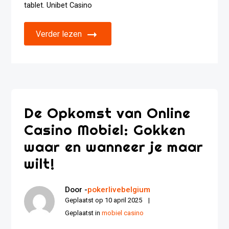
tablet. Unibet Casino
Verder lezen
De Opkomst van Online
Casino Mobiel: Gokken
waar en wanneer je maar
wilt!
Door -
pokerlivebelgium
Geplaatst op
10 april 2025
Geplaatst in
mobiel casino