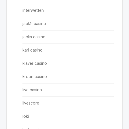
interwetten
jack's casino
jacks casino
karl casino
klaver casino
kroon casino
live casino
livescore
loki