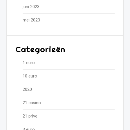
juni 2023
mei 2023
Categorieën
1 euro
10 euro
2020
21 casino
21 prive
3 euro