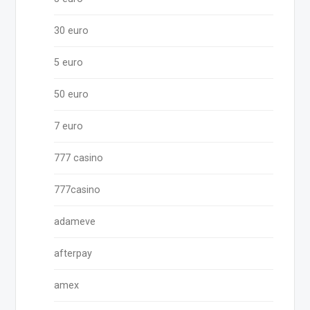
30 euro
5 euro
50 euro
7 euro
777 casino
777casino
adameve
afterpay
amex