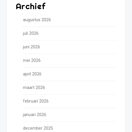
Archief
augustus 2026
juli 2026
juni 2026
mei 2026
april 2026
maart 2026
februari 2026
januari 2026
december 2025