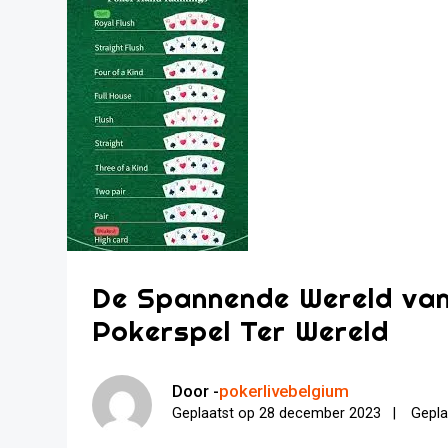
De Spannende Wereld van
Pokerspel Ter Wereld
Door -
pokerlivebelgium
Geplaatst op
28 december 2023
Gepla