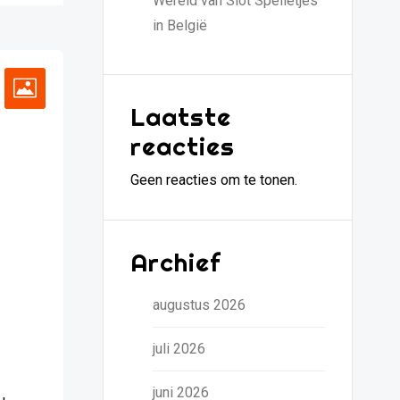
Wereld van Slot Spelletjes
in België
Laatste
reacties
Geen reacties om te tonen.
Archief
augustus 2026
juli 2026
juni 2026