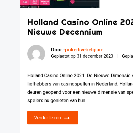
Holland Casino Online 20
Nieuwe Decennium
Door -
pokerlivebelgium
Geplaatst op
31 december 2023
Gepla
Holland Casino Online 2021: De Nieuwe Dimensie v
liefhebbers van casinospellen in Nederland. Hollan
deuren geopend voor een nieuwe dimensie van spel
spelers nu genieten van hun
Verder lezen