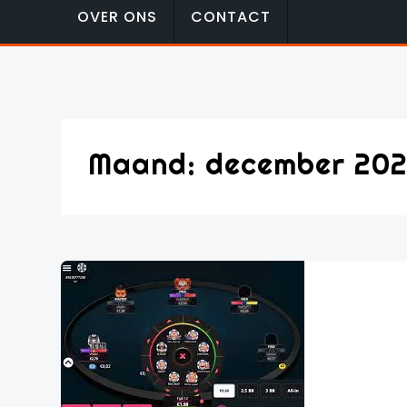
OVER ONS
CONTACT
Maand:
december 20