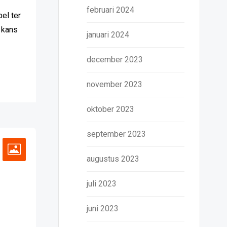
februari 2024
el ter
 kans
januari 2024
december 2023
november 2023
oktober 2023
september 2023
augustus 2023
juli 2023
juni 2023