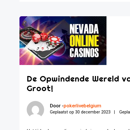
De Opwindende Wereld van
Groot!
Door -
pokerlivebelgium
Geplaatst op
30 december 2023
Gepla