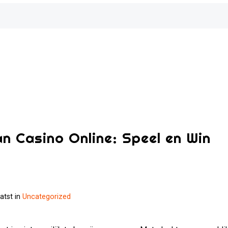
 Casino Online: Speel en Win
atst in
Uncategorized