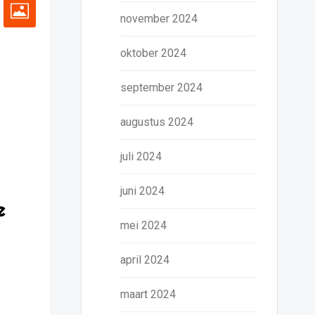
november 2024
oktober 2024
september 2024
augustus 2024
juli 2024
juni 2024
e
mei 2024
april 2024
maart 2024