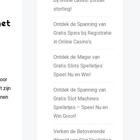
bij online casino zonder
storting!
het
Ontdek de Spanning van
Gratis Spins bij Registratie
in Online Casino’s
Ontdek de Magie van
Gratis Slots Spelletjes:
Speel Nu en Win!
voor
 zijn
Ontdek de Spanning van
nnen
Gratis Slot Machines
Spelletjes – Speel Nu en
Win Groot!
Verken de Betoverende