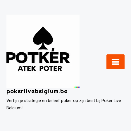
Ga
naar
de
inhoud
pokerlivebelgium.be
Verfijn je strategie en beleef poker op zijn best bij Poker Live
Belgium!