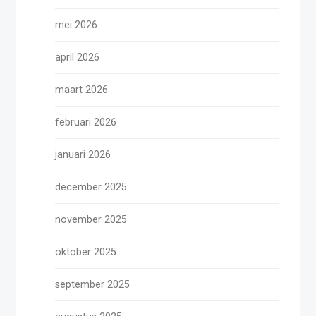
mei 2026
april 2026
maart 2026
februari 2026
januari 2026
december 2025
november 2025
oktober 2025
september 2025