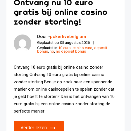
Ontvang nu 10 euro
gratis bij online casino
zonder storting!
Door -
pokerlivebelgium
Geplaatst op
05 augustus 2026
Geplaatst in
10 euro
,
casino euro
,
deposit
bonus
,
no
,
no deposit bonus
Ontvang 10 euro gratis bij online casino zonder
storting Ontvang 10 euro gratis bij online casino
zonder storting Ben je op zoek naar een spannende
manier om online casinospellen te spelen zonder dat
je geld hoeft te storten? Dan is het ontvangen van 10
euro gratis bij een online casino zonder storting de
perfecte manier
Verder lezen