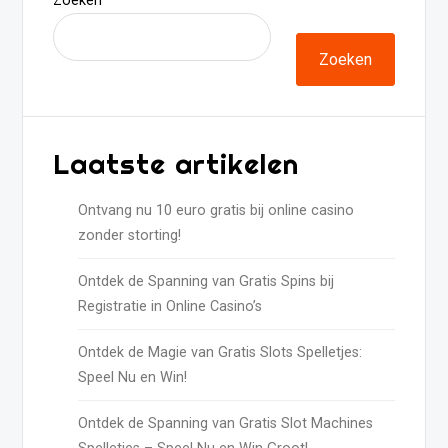
Zoeken
Zoeken
Laatste artikelen
Ontvang nu 10 euro gratis bij online casino
zonder storting!
Ontdek de Spanning van Gratis Spins bij
Registratie in Online Casino’s
Ontdek de Magie van Gratis Slots Spelletjes:
Speel Nu en Win!
Ontdek de Spanning van Gratis Slot Machines