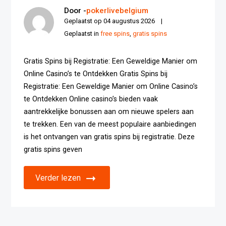
Door -
pokerlivebelgium
Geplaatst op
04 augustus 2026
Geplaatst in
free spins
,
gratis spins
Gratis Spins bij Registratie: Een Geweldige Manier om
Online Casino’s te Ontdekken Gratis Spins bij
Registratie: Een Geweldige Manier om Online Casino’s
te Ontdekken Online casino’s bieden vaak
aantrekkelijke bonussen aan om nieuwe spelers aan
te trekken. Een van de meest populaire aanbiedingen
is het ontvangen van gratis spins bij registratie. Deze
gratis spins geven
Verder lezen