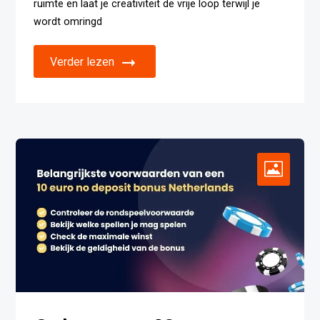
ruimte en laat je creativiteit de vrije loop terwijl je
wordt omringd
Verder lezen