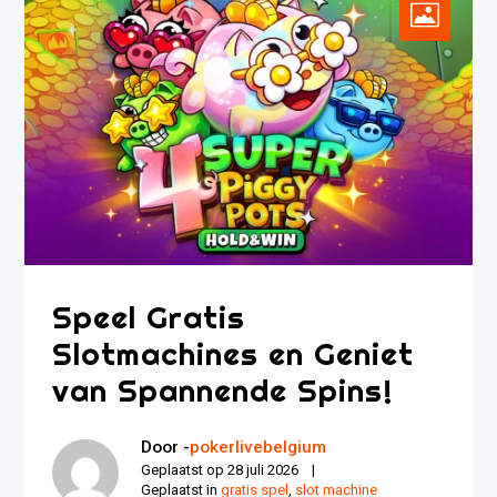
Speel Gratis
Slotmachines en Geniet
van Spannende Spins!
Door -
pokerlivebelgium
Geplaatst op
28 juli 2026
Geplaatst in
gratis spel
,
slot machine