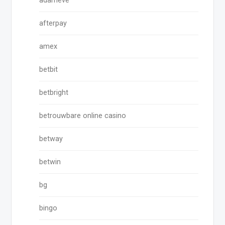
adameve
afterpay
amex
betbit
betbright
betrouwbare online casino
betway
betwin
bg
bingo