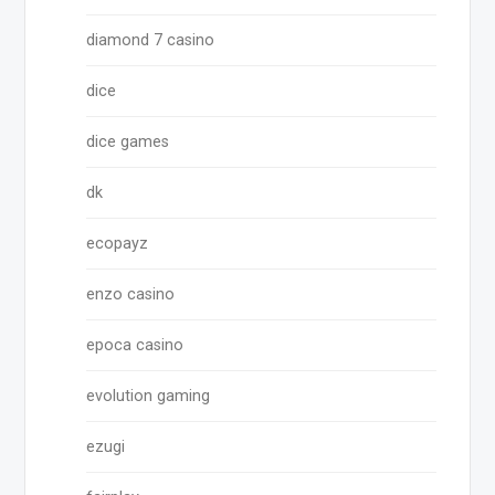
diamond 7 casino
dice
dice games
dk
ecopayz
enzo casino
epoca casino
evolution gaming
ezugi