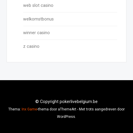
web slot casino
welkomstbonus
winner casino
z casino
© Copyright pokerlivebelgium.be
Thema:
Inx Game
-thema door aThemeArt - Met trots aangedreven door
WordPress.