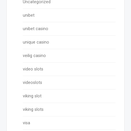
Uncategorized
unibet
unibet casino
unique casino
veilig casino
video slots
videoslots
viking slot
viking slots
visa