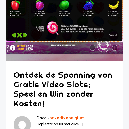
Ontdek de Spanning van
Gratis Video Slots:
Speel en Win zonder
Kosten!
Door -
pokerlivebelgium
Geplaatst op
03 mei 2026