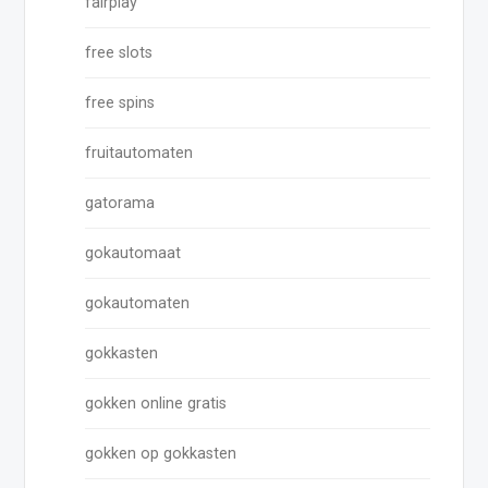
fairplay
free slots
free spins
fruitautomaten
gatorama
gokautomaat
gokautomaten
gokkasten
gokken online gratis
gokken op gokkasten