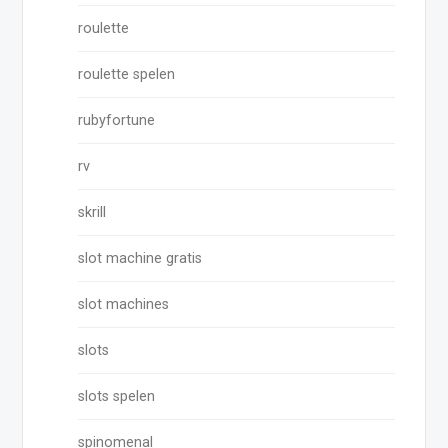
roulette
roulette spelen
rubyfortune
rv
skrill
slot machine gratis
slot machines
slots
slots spelen
spinomenal