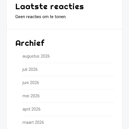
Laatste reacties
Geen reacties om te tonen.
Archief
augustus 2026
juli 2026
juni 2026
mei 2026
april 2026
maart 2026