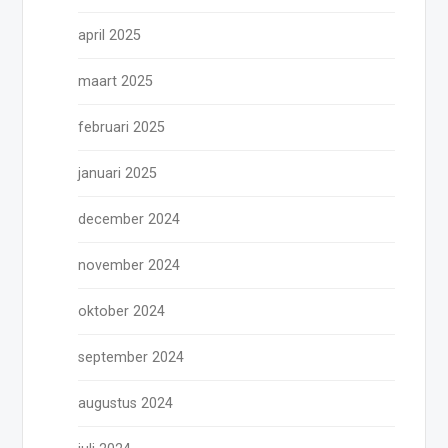
april 2025
maart 2025
februari 2025
januari 2025
december 2024
november 2024
oktober 2024
september 2024
augustus 2024