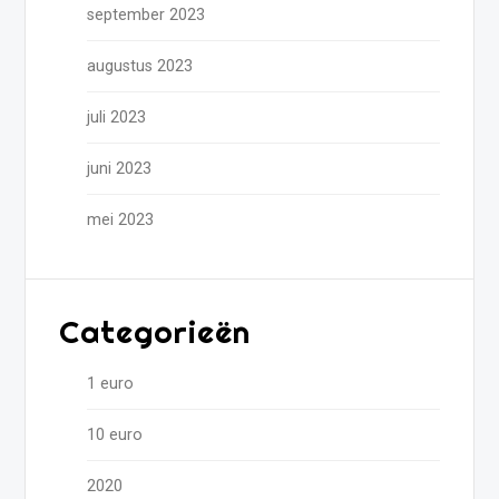
september 2023
augustus 2023
juli 2023
juni 2023
mei 2023
Categorieën
1 euro
10 euro
2020