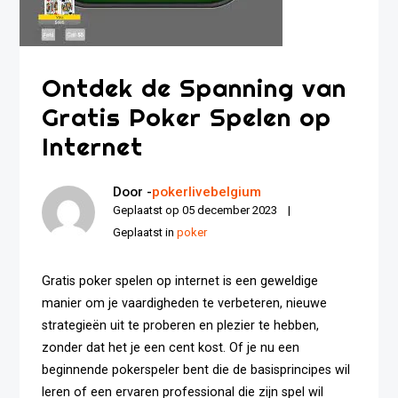
Ontdek de Spanning van
Gratis Poker Spelen op
Internet
Door -
pokerlivebelgium
Geplaatst op
05 december 2023
Geplaatst in
poker
Gratis poker spelen op internet is een geweldige
manier om je vaardigheden te verbeteren, nieuwe
strategieën uit te proberen en plezier te hebben,
zonder dat het je een cent kost. Of je nu een
beginnende pokerspeler bent die de basisprincipes wil
leren of een ervaren professional die zijn spel wil