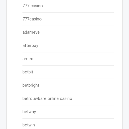
777 casino
777casino
adameve
afterpay
amex
betbit
betbright
betrouwbare online casino
betway
betwin