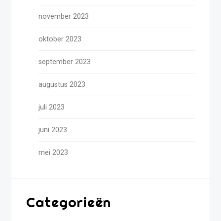
november 2023
oktober 2023
september 2023
augustus 2023
juli 2023
juni 2023
mei 2023
Categorieën