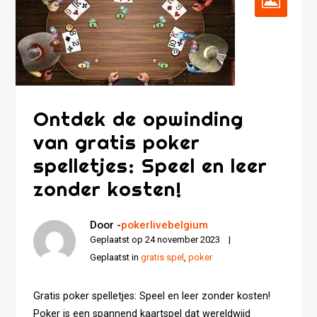
Ontdek de opwinding
van gratis poker
spelletjes: Speel en leer
zonder kosten!
Door -
pokerlivebelgium
Geplaatst op
24 november 2023
Geplaatst in
gratis spel
,
poker
Gratis poker spelletjes: Speel en leer zonder kosten!
Poker is een spannend kaartspel dat wereldwijd