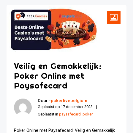
Veilig en Gemakkelijk:
Poker Online met
Paysafecard
Door -
pokerlivebelgium
Geplaatst op
17 december 2023
Geplaatst in
paysafecard
,
poker
Poker Online met Paysafecard: Veilig en Gemakkelijk