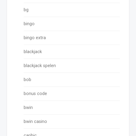
bg
bingo
bingo extra
blackjack
blackjack spelen
bob
bonus code
bwin
bwin casino
caribic