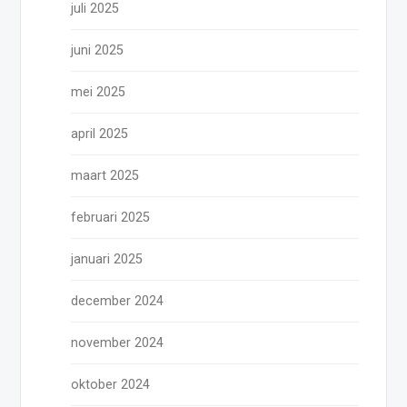
juli 2025
juni 2025
mei 2025
april 2025
maart 2025
februari 2025
januari 2025
december 2024
november 2024
oktober 2024