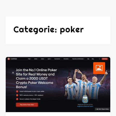
Categorie:
poker