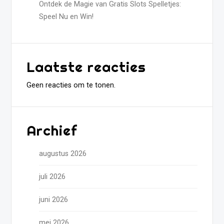
Ontdek de Magie van Gratis Slots Spelletjes:
Speel Nu en Win!
Laatste reacties
Geen reacties om te tonen.
Archief
augustus 2026
juli 2026
juni 2026
mei 2026