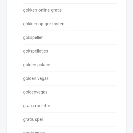
gokken online gratis
gokken op gokkasten
gokspellen
gokspelletjes
golden palace
golden vegas
goldenvegas
gratis roulette
gratis spel