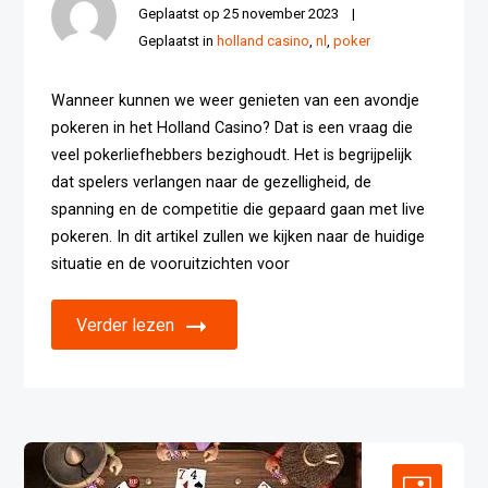
Geplaatst op
25 november 2023
Geplaatst in
holland casino
,
nl
,
poker
Wanneer kunnen we weer genieten van een avondje
pokeren in het Holland Casino? Dat is een vraag die
veel pokerliefhebbers bezighoudt. Het is begrijpelijk
dat spelers verlangen naar de gezelligheid, de
spanning en de competitie die gepaard gaan met live
pokeren. In dit artikel zullen we kijken naar de huidige
situatie en de vooruitzichten voor
Verder lezen