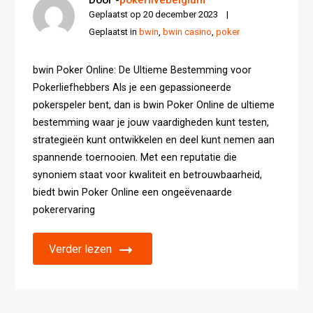
Door -
pokerlivebelgium
Geplaatst op
20 december 2023
Geplaatst in
bwin
,
bwin casino
,
poker
bwin Poker Online: De Ultieme Bestemming voor
Pokerliefhebbers Als je een gepassioneerde
pokerspeler bent, dan is bwin Poker Online de ultieme
bestemming waar je jouw vaardigheden kunt testen,
strategieën kunt ontwikkelen en deel kunt nemen aan
spannende toernooien. Met een reputatie die
synoniem staat voor kwaliteit en betrouwbaarheid,
biedt bwin Poker Online een ongeëvenaarde
pokerervaring
Verder lezen