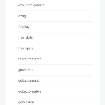
evolution gaming
ezugi
fairplay
free slots
free spins
fruitautomaten
gatorama
gokautomaat
gokautomaten
gokkasten