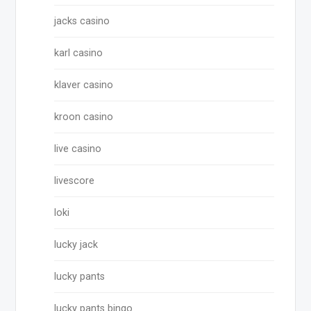
jacks casino
karl casino
klaver casino
kroon casino
live casino
livescore
loki
lucky jack
lucky pants
lucky pants bingo