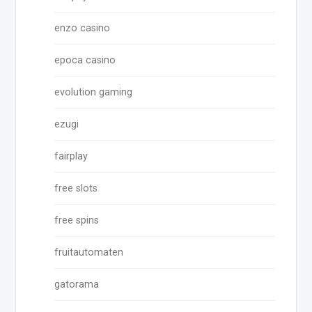
enzo casino
epoca casino
evolution gaming
ezugi
fairplay
free slots
free spins
fruitautomaten
gatorama