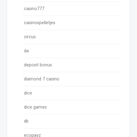
casino777
casinospelletjes
circus
da
deposit bonus
diamond 7 casino
dice
dice games
dk
ecopayz