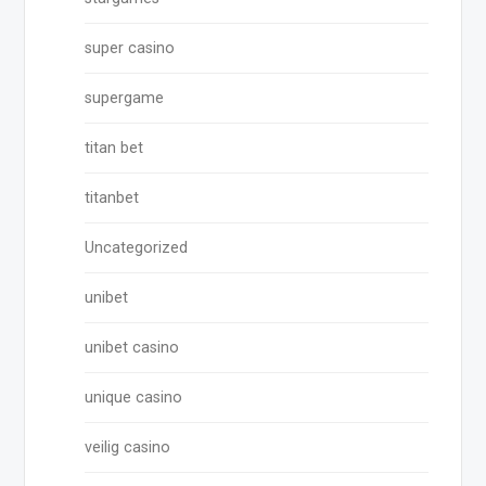
super casino
supergame
titan bet
titanbet
Uncategorized
unibet
unibet casino
unique casino
veilig casino