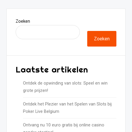
Zoeken
Zoeken
Laatste artikelen
Ontdek de opwinding van slots: Speel en win
grote prijzen!
Ontdek het Plezier van het Spelen van Slots bij
Poker Live Belgium
Ontvang nu 10 euro gratis bij online casino