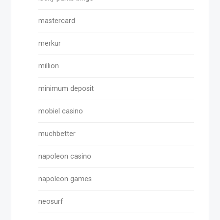
mastercard
merkur
million
minimum deposit
mobiel casino
muchbetter
napoleon casino
napoleon games
neosurf