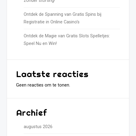
zonder storting!
Ontdek de Spanning van Gratis Spins bij
Registratie in Online Casino’s
Ontdek de Magie van Gratis Slots Spelletjes:
Speel Nu en Win!
Laatste reacties
Geen reacties om te tonen.
Archief
augustus 2026