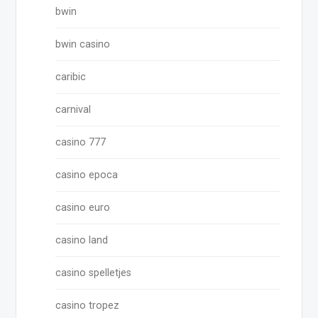
bwin
bwin casino
caribic
carnival
casino 777
casino epoca
casino euro
casino land
casino spelletjes
casino tropez