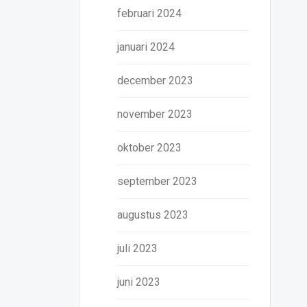
februari 2024
januari 2024
december 2023
november 2023
oktober 2023
september 2023
augustus 2023
juli 2023
juni 2023