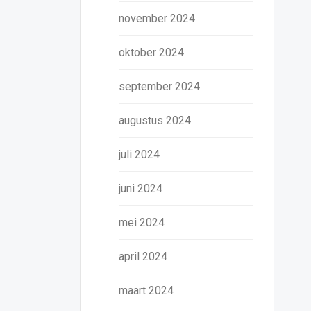
november 2024
oktober 2024
september 2024
augustus 2024
juli 2024
juni 2024
mei 2024
april 2024
maart 2024