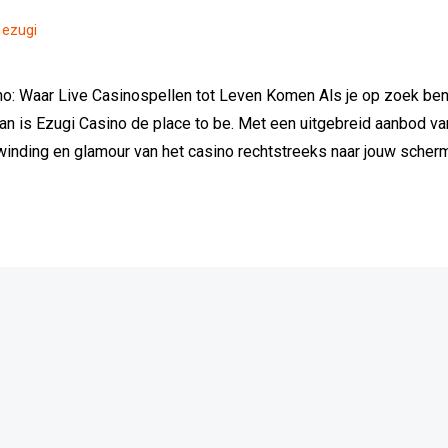
n
ezugi
o: Waar Live Casinospellen tot Leven Komen Als je op zoek ben
 is Ezugi Casino de place to be. Met een uitgebreid aanbod van
winding en glamour van het casino rechtstreeks naar jouw scher