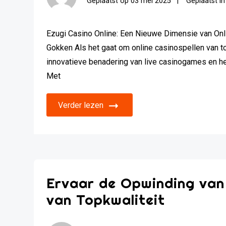
Geplaatst op
03 mei 2025
Geplaatst i
Ezugi Casino Online: Een Nieuwe Dimensie van Onl
Gokken Als het gaat om online casinospellen van to
innovatieve benadering van live casinogames en he
Met
Verder lezen
Ervaar de Opwinding van 
van Topkwaliteit