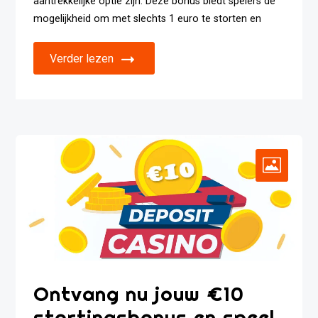
aantrekkelijke optie zijn. Deze bonus biedt spelers de
mogelijkheid om met slechts 1 euro te storten en
Verder lezen
Ontvang nu jouw €10
stortingsbonus en speel