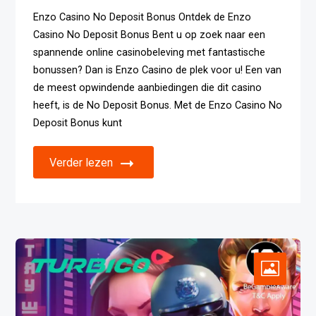
Enzo Casino No Deposit Bonus Ontdek de Enzo
Casino No Deposit Bonus Bent u op zoek naar een
spannende online casinobeleving met fantastische
bonussen? Dan is Enzo Casino de plek voor u! Een van
de meest opwindende aanbiedingen die dit casino
heeft, is de No Deposit Bonus. Met de Enzo Casino No
Deposit Bonus kunt
Verder lezen