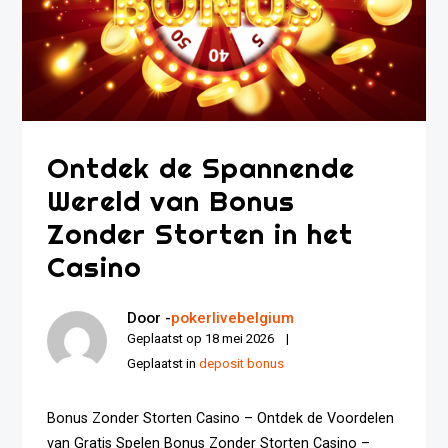
Ontdek de Spannende
Wereld van Bonus
Zonder Storten in het
Casino
Door -
pokerlivebelgium
Geplaatst op
18 mei 2026
Geplaatst in
deposit bonus
Bonus Zonder Storten Casino – Ontdek de Voordelen
van Gratis Spelen Bonus Zonder Storten Casino –