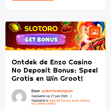
Ontdek de Enzo Casino
No Deposit Bonus: Speel
Gratis en Win Groot!
Door -
pokerlivebelgium
Geplaatst op
27 juni 2026
Geplaatst in
deposit bonus
,
enzo casino
,
no
,
online casino