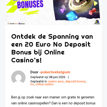
Ontdek de Spanning van
een 20 Euro No Deposit
Bonus bij Online
Casino’s!
Door -
pokerlivebelgium
Geplaatst op
08 juni 2026
Geplaatst in
casino euro
,
deposit bonus
,
no
,
online casino
Ben jij op zoek naar een manier om gratis te genieten
van online casinospellen? Dan is een no deposit bonus