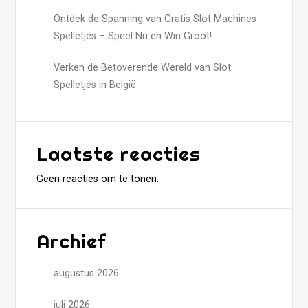
Ontdek de Spanning van Gratis Slot Machines
Spelletjes – Speel Nu en Win Groot!
Verken de Betoverende Wereld van Slot
Spelletjes in België
Laatste reacties
Geen reacties om te tonen.
Archief
augustus 2026
juli 2026