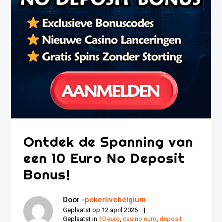
Ontdek de Spanning van
een 10 Euro No Deposit
Bonus!
Door -
pokerlivebelgium
Geplaatst op
12 april 2026
Geplaatst in
10 euro
,
casino euro
,
deposit