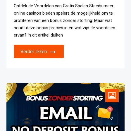
Ontdek de Voordelen van Gratis Spelen Steeds meer
online casino’s bieden spelers de mogelijkheid om te
profiteren van een bonus zonder storting. Maar wat
houdt deze bonus precies in en wat zijn de voordelen
ervan? In dit artikel duiken
Verder lezen