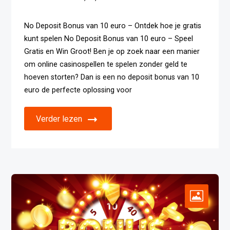
No Deposit Bonus van 10 euro – Ontdek hoe je gratis
kunt spelen No Deposit Bonus van 10 euro – Speel
Gratis en Win Groot! Ben je op zoek naar een manier
om online casinospellen te spelen zonder geld te
hoeven storten? Dan is een no deposit bonus van 10
euro de perfecte oplossing voor
Verder lezen