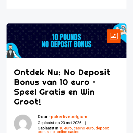
Ontdek Nu: No Deposit
Bonus van 10 euro –
Speel Gratis en Win
Groot!
Door -
pokerlivebelgium
Geplaatst op
23 mei 2026
Geplaatst in
10 euro
,
casino euro
,
deposit
bonus
,
no
,
online casino