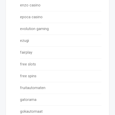
enzo casino
epoca casino
evolution gaming
ezugi
fairplay
free slots
free spins
fruitautomaten
gatorama
gokautomaat