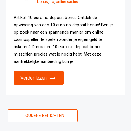
bonus
,
no
,
online casino
Artikel: 10 euro no deposit bonus Ontdek de
opwinding van een 10 euro no deposit bonus! Ben je
op zoek naar een spannende manier om online
casinospellen te spelen zonder je eigen geld te
riskeren? Dan is een 10 euro no deposit bonus
misschien precies wat je nodig hebt! Met deze
aantrekkelijke aanbieding kun je
Verder lezen
Berichtnavigatie
OUDERE BERICHTEN