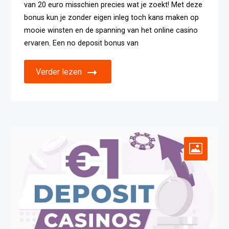
van 20 euro misschien precies wat je zoekt! Met deze
bonus kun je zonder eigen inleg toch kans maken op
mooie winsten en de spanning van het online casino
ervaren. Een no deposit bonus van
Verder lezen