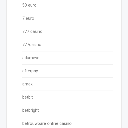
50 euro
7 euro
777 casino
777casino
adameve
afterpay
amex
betbit
betbright
betrouwbare online casino