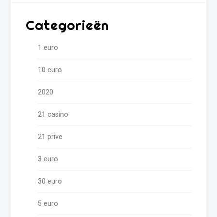
Categorieën
1 euro
10 euro
2020
21 casino
21 prive
3 euro
30 euro
5 euro