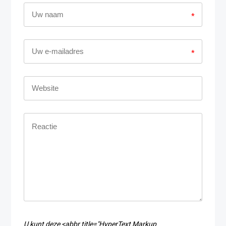
*
*
U kunt deze <abbr title="HyperText Markup