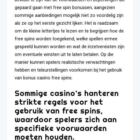
gepaard gaan met free spin bonussen, aangezien
sommige aanbiedingen mogelijk niet zo voordelig zijn
als ze op het eerste gezicht lijken. Het is raadzaam
om de kleine lettertjes te lezen en te begrijpen hoe de
free spins worden toegekend, welke spellen ermee
gespeeld kunnen worden en wat de inzetvereisten zijn
om eventuele winsten uit te laten betalen. Op die
manier kunnen spelers realistische verwachtingen
hebben en teleurstellingen voorkomen bij het gebruik
van bonus casino free spins.
Sommige casino’s hanteren
strikte regels voor het
gebruik van free spins,
waardoor spelers zich aan
specifieke voorwaarden
moeten houden.