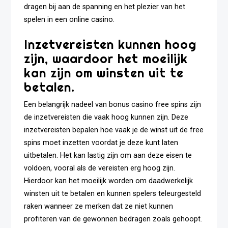
dragen bij aan de spanning en het plezier van het
spelen in een online casino.
Inzetvereisten kunnen hoog
zijn, waardoor het moeilijk
kan zijn om winsten uit te
betalen.
Een belangrijk nadeel van bonus casino free spins zijn
de inzetvereisten die vaak hoog kunnen zijn. Deze
inzetvereisten bepalen hoe vaak je de winst uit de free
spins moet inzetten voordat je deze kunt laten
uitbetalen. Het kan lastig zijn om aan deze eisen te
voldoen, vooral als de vereisten erg hoog zijn.
Hierdoor kan het moeilijk worden om daadwerkelijk
winsten uit te betalen en kunnen spelers teleurgesteld
raken wanneer ze merken dat ze niet kunnen
profiteren van de gewonnen bedragen zoals gehoopt.