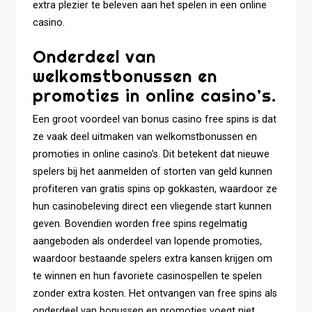
extra plezier te beleven aan het spelen in een online
casino.
Onderdeel van
welkomstbonussen en
promoties in online casino’s.
Een groot voordeel van bonus casino free spins is dat
ze vaak deel uitmaken van welkomstbonussen en
promoties in online casino’s. Dit betekent dat nieuwe
spelers bij het aanmelden of storten van geld kunnen
profiteren van gratis spins op gokkasten, waardoor ze
hun casinobeleving direct een vliegende start kunnen
geven. Bovendien worden free spins regelmatig
aangeboden als onderdeel van lopende promoties,
waardoor bestaande spelers extra kansen krijgen om
te winnen en hun favoriete casinospellen te spelen
zonder extra kosten. Het ontvangen van free spins als
onderdeel van bonussen en promoties voegt niet