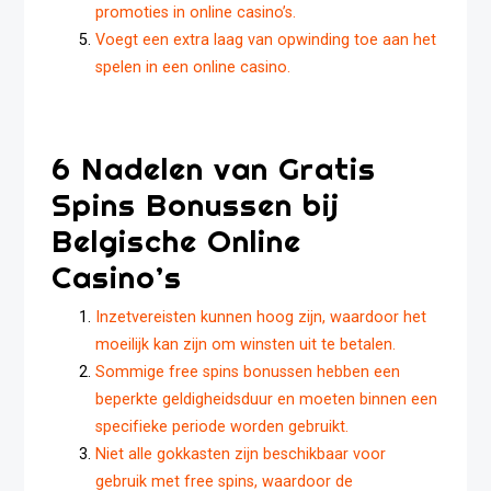
promoties in online casino’s.
Voegt een extra laag van opwinding toe aan het
spelen in een online casino.
6 Nadelen van Gratis
Spins Bonussen bij
Belgische Online
Casino’s
Inzetvereisten kunnen hoog zijn, waardoor het
moeilijk kan zijn om winsten uit te betalen.
Sommige free spins bonussen hebben een
beperkte geldigheidsduur en moeten binnen een
specifieke periode worden gebruikt.
Niet alle gokkasten zijn beschikbaar voor
gebruik met free spins, waardoor de