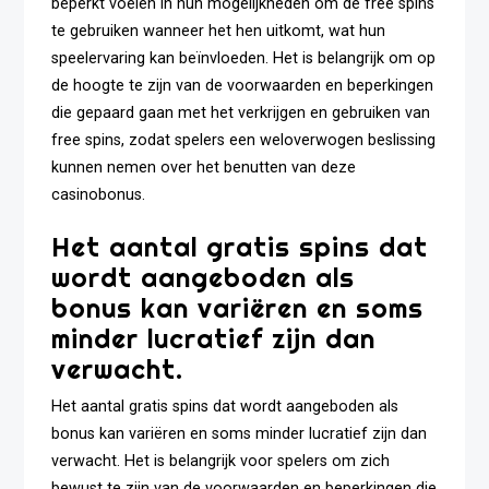
beperkt voelen in hun mogelijkheden om de free spins
te gebruiken wanneer het hen uitkomt, wat hun
speelervaring kan beïnvloeden. Het is belangrijk om op
de hoogte te zijn van de voorwaarden en beperkingen
die gepaard gaan met het verkrijgen en gebruiken van
free spins, zodat spelers een weloverwogen beslissing
kunnen nemen over het benutten van deze
casinobonus.
Het aantal gratis spins dat
wordt aangeboden als
bonus kan variëren en soms
minder lucratief zijn dan
verwacht.
Het aantal gratis spins dat wordt aangeboden als
bonus kan variëren en soms minder lucratief zijn dan
verwacht. Het is belangrijk voor spelers om zich
bewust te zijn van de voorwaarden en beperkingen die