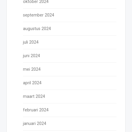
oktober 2024
september 2024
augustus 2024
juli 2024
juni 2024
mei 2024
april 2024
maart 2024
februari 2024
januari 2024