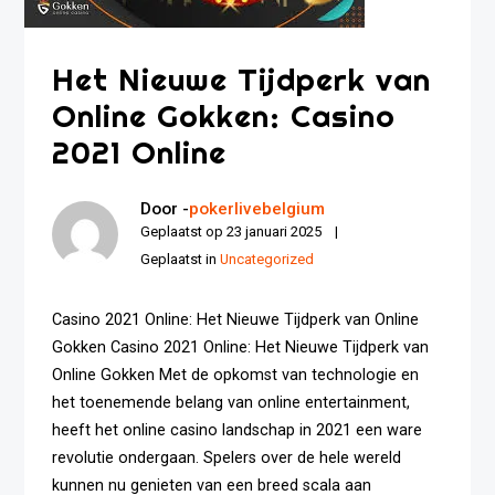
Het Nieuwe Tijdperk van
Online Gokken: Casino
2021 Online
Door -
pokerlivebelgium
Geplaatst op
23 januari 2025
Geplaatst in
Uncategorized
Casino 2021 Online: Het Nieuwe Tijdperk van Online
Gokken Casino 2021 Online: Het Nieuwe Tijdperk van
Online Gokken Met de opkomst van technologie en
het toenemende belang van online entertainment,
heeft het online casino landschap in 2021 een ware
revolutie ondergaan. Spelers over de hele wereld
kunnen nu genieten van een breed scala aan