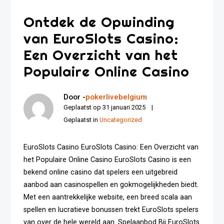
Ontdek de Opwinding
van EuroSlots Casino:
Een Overzicht van het
Populaire Online Casino
Door -
pokerlivebelgium
Geplaatst op
31 januari 2025
Geplaatst in
Uncategorized
EuroSlots Casino EuroSlots Casino: Een Overzicht van
het Populaire Online Casino EuroSlots Casino is een
bekend online casino dat spelers een uitgebreid
aanbod aan casinospellen en gokmogelijkheden biedt.
Met een aantrekkelijke website, een breed scala aan
spellen en lucratieve bonussen trekt EuroSlots spelers
van over de hele wereld aan. Spelaanbod Bij EuroSlots