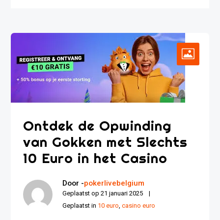
Ontdek de Opwinding
van Gokken met Slechts
10 Euro in het Casino
Door -
pokerlivebelgium
Geplaatst op
21 januari 2025
Geplaatst in
10 euro
,
casino euro