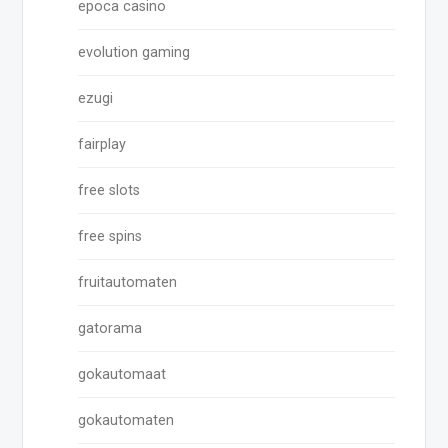
epoca casino
evolution gaming
ezugi
fairplay
free slots
free spins
fruitautomaten
gatorama
gokautomaat
gokautomaten