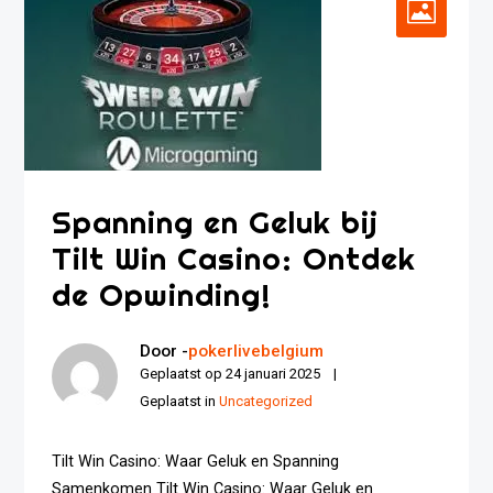
Spanning en Geluk bij
Tilt Win Casino: Ontdek
de Opwinding!
Door -
pokerlivebelgium
Geplaatst op
24 januari 2025
Geplaatst in
Uncategorized
Tilt Win Casino: Waar Geluk en Spanning
Samenkomen Tilt Win Casino: Waar Geluk en