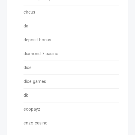
circus
da
deposit bonus
diamond 7 casino
dice
dice games
dk
ecopayz
enzo casino