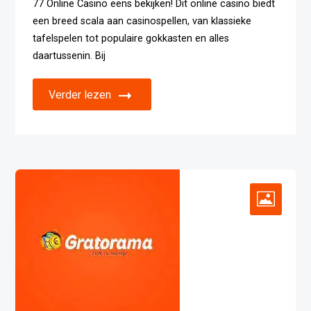
77 Online Casino eens bekijken! Dit online casino biedt
een breed scala aan casinospellen, van klassieke
tafelspelen tot populaire gokkasten en alles
daartussenin. Bij
Verder lezen