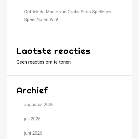
Ontdek de Magie van Gratis Slots Spelletjes:
Speel Nu en Win!
Laatste reacties
Geen reacties om te tonen.
Archief
augustus 2026
juli 2026
juni 2026