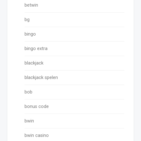
betwin
bg
bingo
bingo extra
blackjack
blackjack spelen
bob
bonus code
bwin
bwin casino