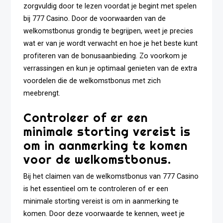
zorgvuldig door te lezen voordat je begint met spelen
bij 777 Casino. Door de voorwaarden van de
welkomstbonus grondig te begrijpen, weet je precies
wat er van je wordt verwacht en hoe je het beste kunt
profiteren van de bonusaanbieding. Zo voorkom je
verrassingen en kun je optimaal genieten van de extra
voordelen die de welkomstbonus met zich
meebrengt.
Controleer of er een
minimale storting vereist is
om in aanmerking te komen
voor de welkomstbonus.
Bij het claimen van de welkomstbonus van 777 Casino
is het essentieel om te controleren of er een
minimale storting vereist is om in aanmerking te
komen. Door deze voorwaarde te kennen, weet je