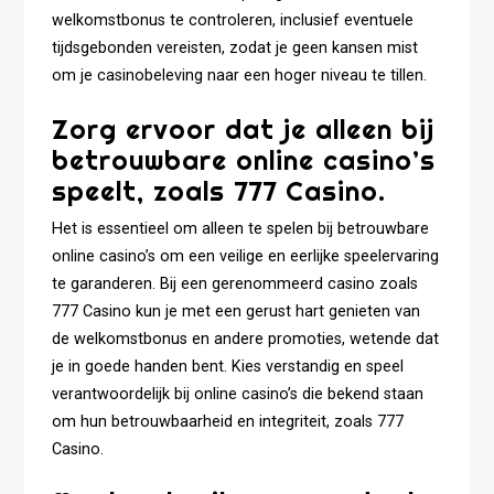
welkomstbonus te controleren, inclusief eventuele
tijdsgebonden vereisten, zodat je geen kansen mist
om je casinobeleving naar een hoger niveau te tillen.
Zorg ervoor dat je alleen bij
betrouwbare online casino’s
speelt, zoals 777 Casino.
Het is essentieel om alleen te spelen bij betrouwbare
online casino’s om een veilige en eerlijke speelervaring
te garanderen. Bij een gerenommeerd casino zoals
777 Casino kun je met een gerust hart genieten van
de welkomstbonus en andere promoties, wetende dat
je in goede handen bent. Kies verstandig en speel
verantwoordelijk bij online casino’s die bekend staan
om hun betrouwbaarheid en integriteit, zoals 777
Casino.