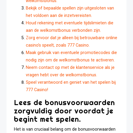
welkomstbonus.
Bekijk of bepaalde spellen zijn uitgesloten van
het voldoen aan de inzetvereisten.
Houd rekening met eventuele tijdslimieten die
aan de welkomstbonus verbonden zijn.
Zorg ervoor dat je alleen bij betrouwbare online
casino’s speelt, zoals 777 Casino.
Maak gebruik van eventuele promotiecodes die
nodig zijn om de welkomstbonus te activeren.
Neem contact op met de klantenservice als je
vragen hebt over de welkomstbonus.
Speel verantwoord en geniet van het spelen bij
777 Casino!
Lees de bonusvoorwaarden
zorgvuldig door voordat je
begint met spelen.
Het is van cruciaal belang om de bonusvoorwaarden