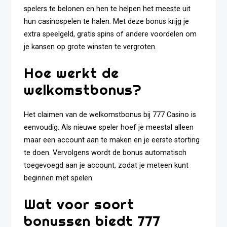
spelers te belonen en hen te helpen het meeste uit
hun casinospelen te halen. Met deze bonus krijg je
extra speelgeld, gratis spins of andere voordelen om
je kansen op grote winsten te vergroten.
Hoe werkt de
welkomstbonus?
Het claimen van de welkomstbonus bij 777 Casino is
eenvoudig. Als nieuwe speler hoef je meestal alleen
maar een account aan te maken en je eerste storting
te doen. Vervolgens wordt de bonus automatisch
toegevoegd aan je account, zodat je meteen kunt
beginnen met spelen.
Wat voor soort
bonussen biedt 777