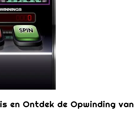
tis en Ontdek de Opwinding van