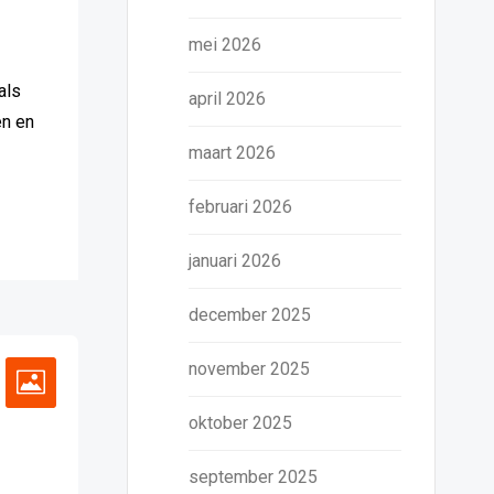
mei 2026
als
april 2026
en en
maart 2026
februari 2026
januari 2026
december 2025
november 2025
oktober 2025
september 2025