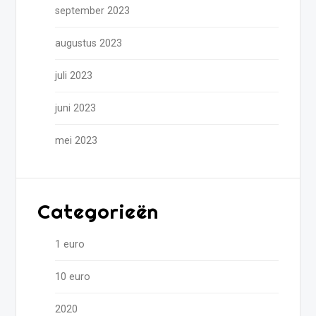
september 2023
augustus 2023
juli 2023
juni 2023
mei 2023
Categorieën
1 euro
10 euro
2020