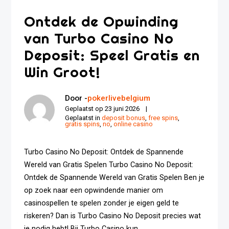
Ontdek de Opwinding
van Turbo Casino No
Deposit: Speel Gratis en
Win Groot!
Door -
pokerlivebelgium
Geplaatst op
23 juni 2026
Geplaatst in
deposit bonus
,
free spins
,
gratis spins
,
no
,
online casino
Turbo Casino No Deposit: Ontdek de Spannende
Wereld van Gratis Spelen Turbo Casino No Deposit:
Ontdek de Spannende Wereld van Gratis Spelen Ben je
op zoek naar een opwindende manier om
casinospellen te spelen zonder je eigen geld te
riskeren? Dan is Turbo Casino No Deposit precies wat
je nodig hebt! Bij Turbo Casino kun