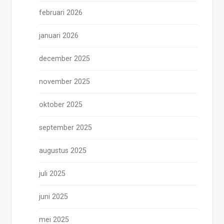
februari 2026
januari 2026
december 2025
november 2025
oktober 2025
september 2025
augustus 2025
juli 2025
juni 2025
mei 2025