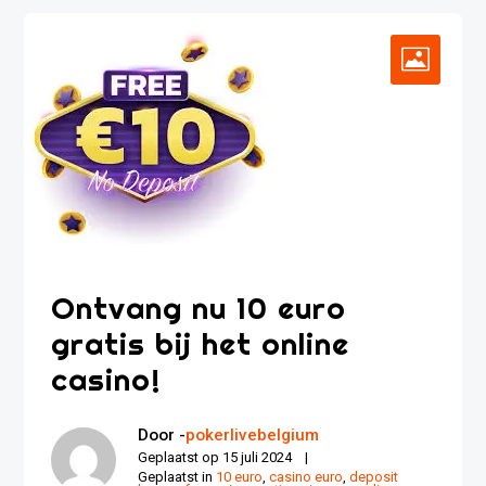
Ontvang nu 10 euro
gratis bij het online
casino!
Door -
pokerlivebelgium
Geplaatst op
15 juli 2024
Geplaatst in
10 euro
,
casino euro
,
deposit