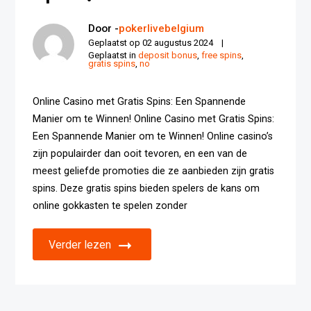
Door -
pokerlivebelgium
Geplaatst op
02 augustus 2024
Geplaatst in
deposit bonus
,
free spins
,
gratis spins
,
no
Online Casino met Gratis Spins: Een Spannende
Manier om te Winnen! Online Casino met Gratis Spins:
Een Spannende Manier om te Winnen! Online casino’s
zijn populairder dan ooit tevoren, en een van de
meest geliefde promoties die ze aanbieden zijn gratis
spins. Deze gratis spins bieden spelers de kans om
online gokkasten te spelen zonder
Verder lezen