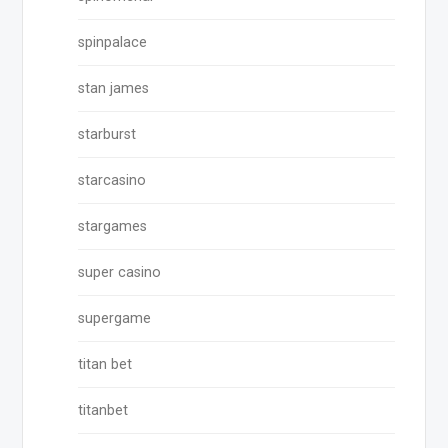
spinpalace
stan james
starburst
starcasino
stargames
super casino
supergame
titan bet
titanbet