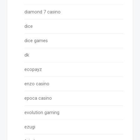
diamond 7 casino
dice
dice games
dk
ecopayz
enzo casino
epoca casino
evolution gaming
ezugi