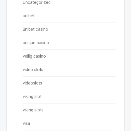
Uncategorized
unibet
unibet casino
unique casino
veilig casino
video slots
videoslots
viking slot
viking slots
visa