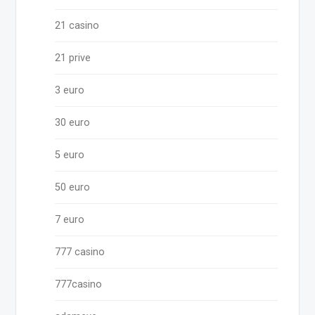
21 casino
21 prive
3 euro
30 euro
5 euro
50 euro
7 euro
777 casino
777casino