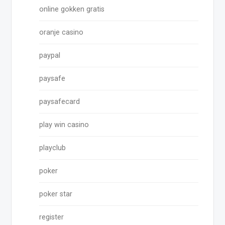
online gokken gratis
oranje casino
paypal
paysafe
paysafecard
play win casino
playclub
poker
poker star
register