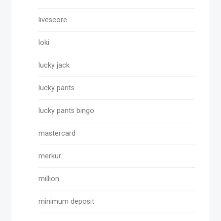
livescore
loki
lucky jack
lucky pants
lucky pants bingo
mastercard
merkur
million
minimum deposit