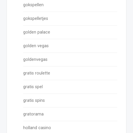
gokspellen
gokspelletjes
golden palace
golden vegas
goldenvegas
gratis roulette
gratis spel
gratis spins
gratorama
holland casino