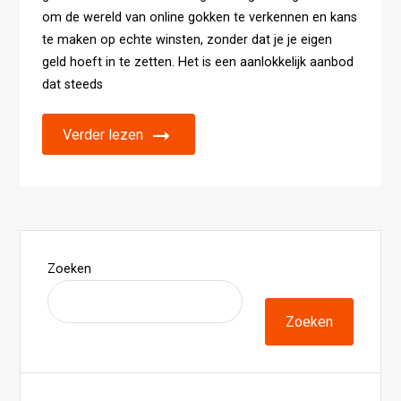
om de wereld van online gokken te verkennen en kans
te maken op echte winsten, zonder dat je je eigen
geld hoeft in te zetten. Het is een aanlokkelijk aanbod
dat steeds
Verder lezen
Zoeken
Zoeken