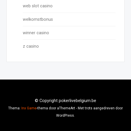
web slot casino
welkomstbonus
winner casino
z casino
© Copyright pokerlivebelgium.be
Thema:
Inx Game
-thema door aThemeArt - Met trots aangedreven door
WordPress.