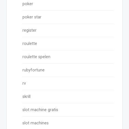
poker
poker star
register
roulette
roulette spelen
rubyfortune
rv
skrill
slot machine gratis
slot machines