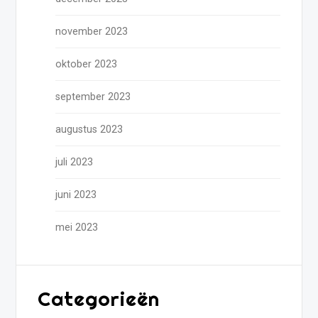
november 2023
oktober 2023
september 2023
augustus 2023
juli 2023
juni 2023
mei 2023
Categorieën