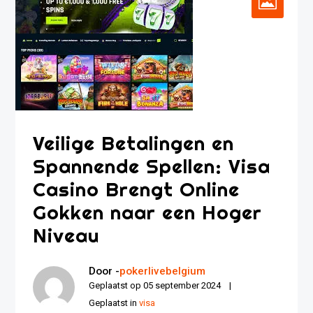
Veilige Betalingen en
Spannende Spellen: Visa
Casino Brengt Online
Gokken naar een Hoger
Niveau
Door -
pokerlivebelgium
Geplaatst op
05 september 2024
Geplaatst in
visa