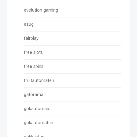
evolution gaming
ezugi
fairplay
free slots
free spins
fruitautomaten
gatorama
gokautomaat
gokautomaten
gokkasten