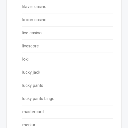
klaver casino
kroon casino
live casino
livescore
loki
lucky jack
lucky pants
lucky pants bingo
mastercard
merkur