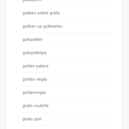
gokken online gratis
gokken op gokkasten
gokspellen
gokspelletjes
golden palace
golden vegas
goldenvegas
gratis roulette
gratis spel