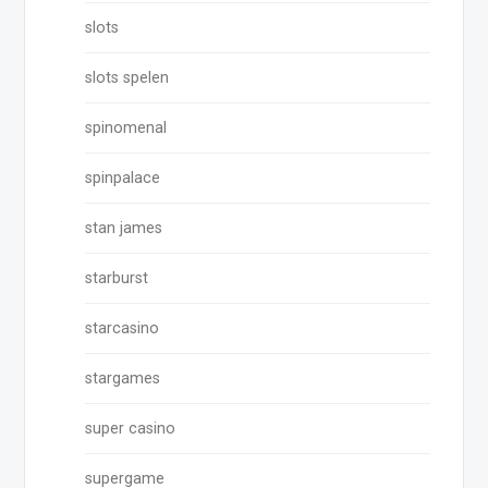
slots
slots spelen
spinomenal
spinpalace
stan james
starburst
starcasino
stargames
super casino
supergame