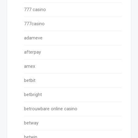
777 casino
777casino
adameve
afterpay
amex
betbit
betbright
betrouwbare online casino
betway
betwin