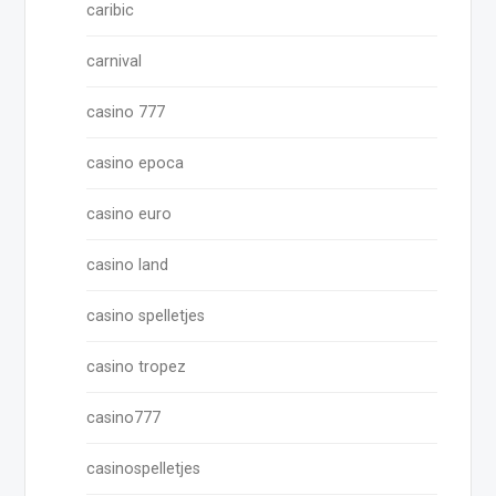
caribic
carnival
casino 777
casino epoca
casino euro
casino land
casino spelletjes
casino tropez
casino777
casinospelletjes