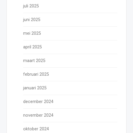
juli 2025
juni 2025
mei 2025
april 2025
maart 2025
februari 2025
januari 2025
december 2024
november 2024
oktober 2024