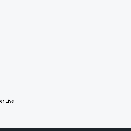
ker Live