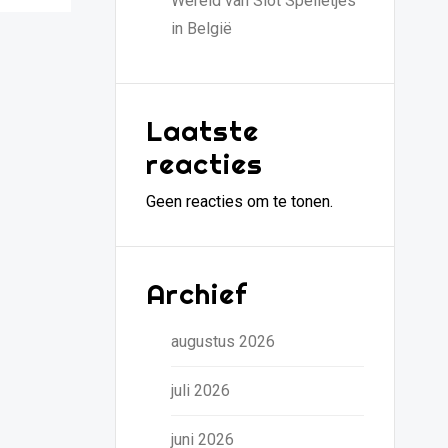
Wereld van Slot Spelletjes
in België
Laatste
reacties
Geen reacties om te tonen.
Archief
augustus 2026
juli 2026
juni 2026