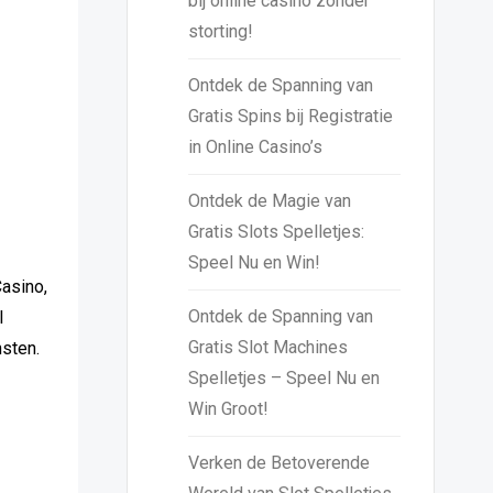
bij online casino zonder
storting!
Ontdek de Spanning van
Gratis Spins bij Registratie
in Online Casino’s
Ontdek de Magie van
Gratis Slots Spelletjes:
Speel Nu en Win!
Casino,
Ontdek de Spanning van
l
Gratis Slot Machines
nsten.
Spelletjes – Speel Nu en
Win Groot!
Verken de Betoverende