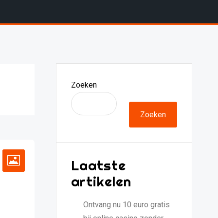
Zoeken
Zoeken
Laatste
artikelen
Ontvang nu 10 euro gratis