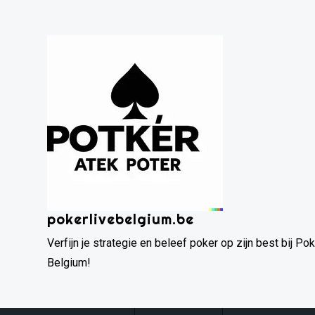
Ga
naar
de
inhoud
pokerlivebelgium.be
Verfijn je strategie en beleef poker op zijn best bij Po
Belgium!