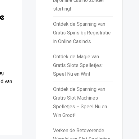
bij online casino zonder
storting!
me
Ontdek de Spanning van
Gratis Spins bij Registratie
in Online Casino’s
Ontdek de Magie van
Gratis Slots Spelletjes:
ng
Speel Nu en Win!
od van
Ontdek de Spanning van
Gratis Slot Machines
Spelletjes – Speel Nu en
Win Groot!
Verken de Betoverende