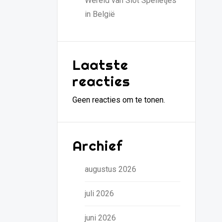
Wereld van Slot Spelletjes
in België
Laatste
reacties
Geen reacties om te tonen.
Archief
augustus 2026
juli 2026
juni 2026