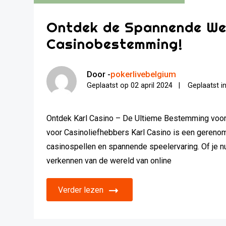
Ontdek de Spannende Wer
Casinobestemming!
Door -
pokerlivebelgium
Geplaatst op
02 april 2024
Geplaatst i
Ontdek Karl Casino – De Ultieme Bestemming voor
voor Casinoliefhebbers Karl Casino is een gereno
casinospellen en spannende speelervaring. Of je n
verkennen van de wereld van online
Verder lezen