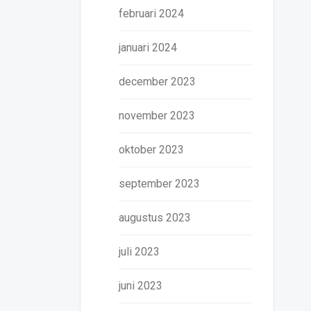
februari 2024
januari 2024
december 2023
november 2023
oktober 2023
september 2023
augustus 2023
juli 2023
juni 2023