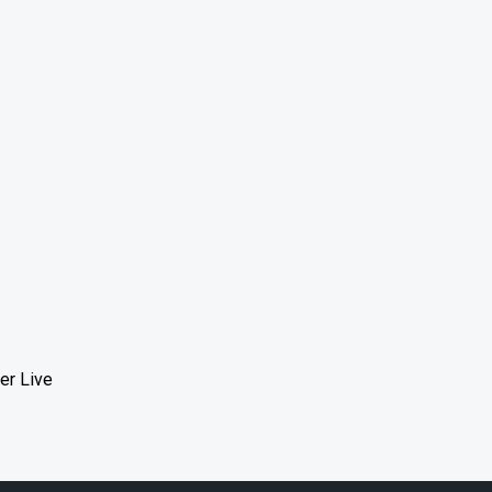
ker Live