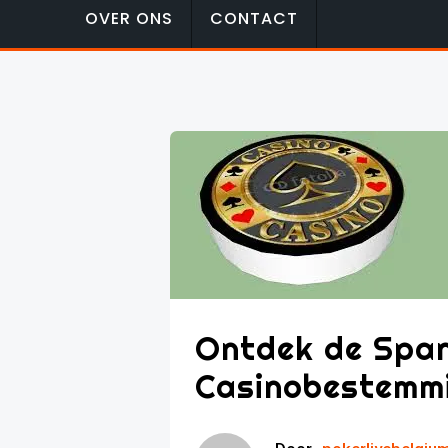
OVER ONS
CONTACT
Ontdek de Span
Casinobestemm