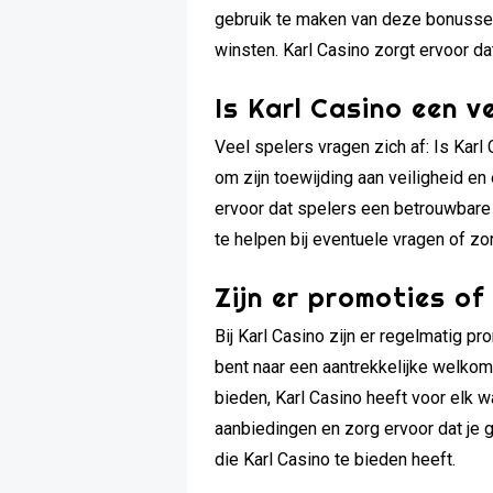
gebruik te maken van deze bonusse
winsten. Karl Casino zorgt ervoor d
Is Karl Casino een v
Veel spelers vragen zich af: Is Kar
om zijn toewijding aan veiligheid en
ervoor dat spelers een betrouwbare
te helpen bij eventuele vragen of z
Zijn er promoties of
Bij Karl Casino zijn er regelmatig p
bent naar een aantrekkelijke welkom
bieden, Karl Casino heeft voor elk 
aanbiedingen en zorg ervoor dat je 
die Karl Casino te bieden heeft.