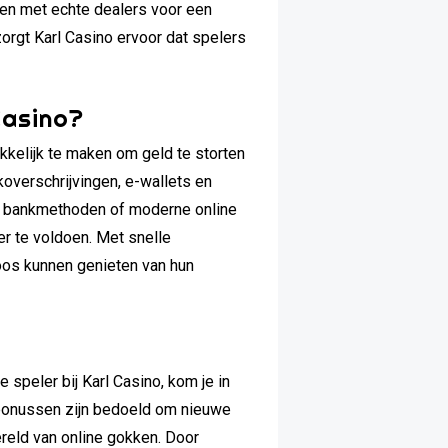
len met echte dealers voor een
rgt Karl Casino ervoor dat spelers
Casino?
kkelijk te maken om geld te storten
overschrijvingen, e-wallets en
ele bankmethoden of moderne online
r te voldoen. Met snelle
oos kunnen genieten van hun
 speler bij Karl Casino, kom je in
 bonussen zijn bedoeld om nieuwe
reld van online gokken. Door