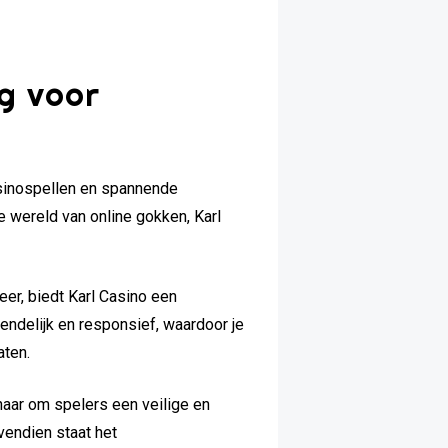
g voor
asinospellen en spannende
e wereld van online gokken, Karl
eer, biedt Karl Casino een
endelijk en responsief, waardoor je
aten.
rnaar om spelers een veilige en
vendien staat het