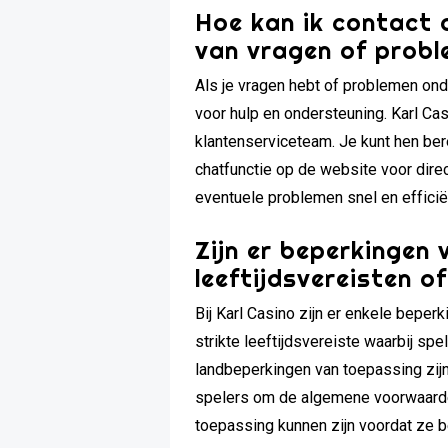
Hoe kan ik contact 
van vragen of prob
Als je vragen hebt of problemen ond
voor hulp en ondersteuning. Karl Ca
klantenserviceteam. Je kunt hen ber
chatfunctie op de website voor direc
eventuele problemen snel en efficië
Zijn er beperkingen 
leeftijdsvereisten o
Bij Karl Casino zijn er enkele bepe
strikte leeftijdsvereiste waarbij s
landbeperkingen van toepassing zijn,
spelers om de algemene voorwaarden
toepassing kunnen zijn voordat ze 