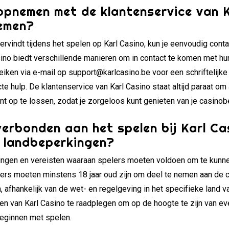
opnemen met de klantenservice van K
lemen?
ervindt tijdens het spelen op Karl Casino, kun je eenvoudig con
sino biedt verschillende manieren om in contact te komen met h
eiken via e-mail op
support@karlcasino.be
voor een schriftelijke
te hulp. De klantenservice van Karl Casino staat altijd paraat o
nt op te lossen, zodat je zorgeloos kunt genieten van je casinob
verbonden aan het spelen bij Karl Ca
f landbeperkingen?
rkingen en vereisten waaraan spelers moeten voldoen om te kunne
pelers moeten minstens 18 jaar oud zijn om deel te nemen aan de 
 afhankelijk van de wet- en regelgeving in het specifieke land va
 van Karl Casino te raadplegen om op de hoogte te zijn van ev
beginnen met spelen.