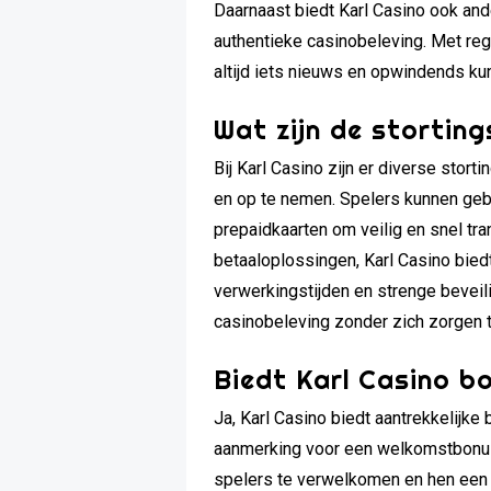
Daarnaast biedt Karl Casino ook and
authentieke casinobeleving. Met re
altijd iets nieuws en opwindends k
Wat zijn de stortin
Bij Karl Casino zijn er diverse sto
en op te nemen. Spelers kunnen geb
prepaidkaarten om veilig en snel tra
betaaloplossingen, Karl Casino bied
verwerkingstijden en strenge bevei
casinobeleving zonder zich zorgen t
Biedt Karl Casino b
Ja, Karl Casino biedt aantrekkelijke 
aanmerking voor een welkomstbonus 
spelers te verwelkomen en hen een 