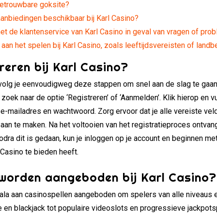
 betrouwbare goksite?
aanbiedingen beschikbaar bij Karl Casino?
t de klantenservice van Karl Casino in geval van vragen of pro
aan het spelen bij Karl Casino, zoals leeftijdsvereisten of land
reren bij Karl Casino?
o, volg je eenvoudigweg deze stappen om snel aan de slag te gaan
zoek naar de optie ‘Registreren’ of ‘Aanmelden’. Klik hierop en vul
e-mailadres en wachtwoord. Zorg ervoor dat je alle vereiste veld
 aan te maken. Na het voltooien van het registratieproces ontvan
Zodra dit is gedaan, kun je inloggen op je account en beginnen 
Casino te bieden heeft.
 worden aangeboden bij Karl Casino?
cala aan casinospellen aangeboden om spelers van alle niveaus 
e en blackjack tot populaire videoslots en progressieve jackpotspe