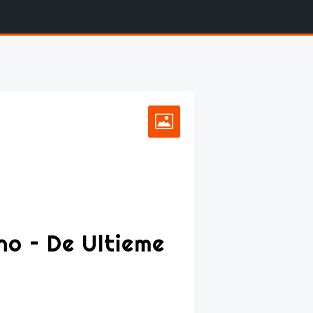
o – De Ultieme