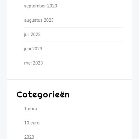
september 2023
augustus 2023
juli 2023
juni 2023
mei 2023
Categorieën
1 euro
10 euro
2020