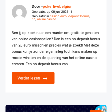
Door -
pokerlivebelgium
Geplaatst op
08 juni 2026
Geplaatst in
casino euro
,
deposit bonus
,
no
,
online casino
Ben jij op zoek naar een manier om gratis te genieten
van online casinospellen? Dan is een no deposit bonus
van 20 euro misschien precies wat je zoekt! Met deze
bonus kun je zonder eigen inleg toch kans maken op
mooie winsten en de spanning van het online casino
ervaren. Een no deposit bonus van
Verder lezen