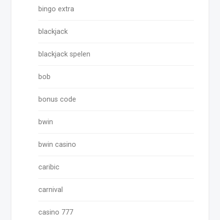
bingo extra
blackjack
blackjack spelen
bob
bonus code
bwin
bwin casino
caribic
carnival
casino 777