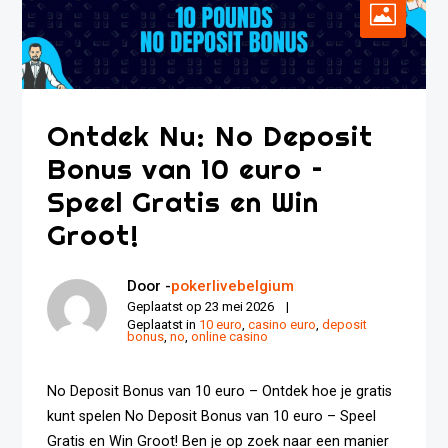
Ontdek Nu: No Deposit
Bonus van 10 euro –
Speel Gratis en Win
Groot!
Door -
pokerlivebelgium
Geplaatst op
23 mei 2026
Geplaatst in
10 euro
,
casino euro
,
deposit
bonus
,
no
,
online casino
No Deposit Bonus van 10 euro – Ontdek hoe je gratis
kunt spelen No Deposit Bonus van 10 euro – Speel
Gratis en Win Groot! Ben je op zoek naar een manier