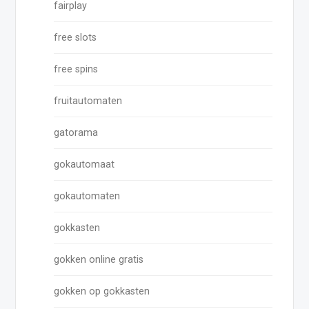
fairplay
free slots
free spins
fruitautomaten
gatorama
gokautomaat
gokautomaten
gokkasten
gokken online gratis
gokken op gokkasten