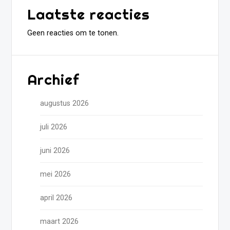
Laatste reacties
Geen reacties om te tonen.
Archief
augustus 2026
juli 2026
juni 2026
mei 2026
april 2026
maart 2026