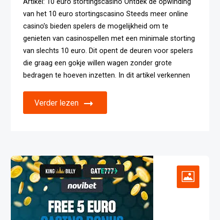
Artikel: 10 euro stortingscasino Ontdek de opwinding
van het 10 euro stortingscasino Steeds meer online
casino’s bieden spelers de mogelijkheid om te
genieten van casinospellen met een minimale storting
van slechts 10 euro. Dit opent de deuren voor spelers
die graag een gokje willen wagen zonder grote
bedragen te hoeven inzetten. In dit artikel verkennen
Verder lezen