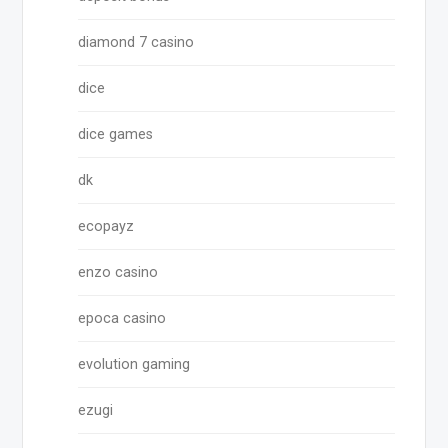
diamond 7 casino
dice
dice games
dk
ecopayz
enzo casino
epoca casino
evolution gaming
ezugi