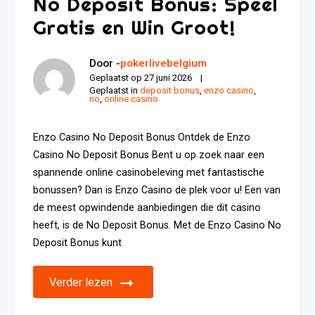
No Deposit Bonus: Speel
Gratis en Win Groot!
Door -
pokerlivebelgium
Geplaatst op
27 juni 2026
Geplaatst in
deposit bonus
,
enzo casino
,
no
,
online casino
Enzo Casino No Deposit Bonus Ontdek de Enzo
Casino No Deposit Bonus Bent u op zoek naar een
spannende online casinobeleving met fantastische
bonussen? Dan is Enzo Casino de plek voor u! Een van
de meest opwindende aanbiedingen die dit casino
heeft, is de No Deposit Bonus. Met de Enzo Casino No
Deposit Bonus kunt
Verder lezen