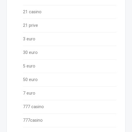
21 casino
21 prive
3 euro
30 euro
5 euro
50 euro
7 euro
777 casino
777casino