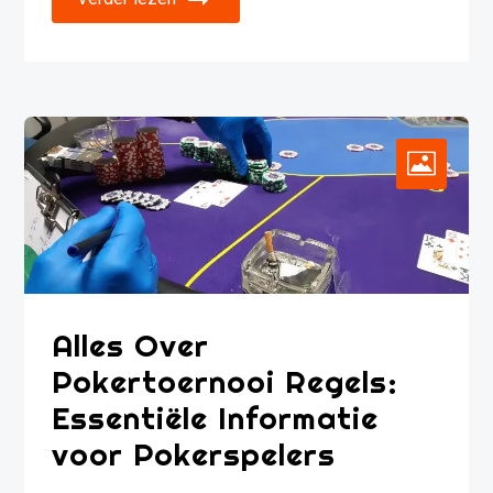
Alles Over
Pokertoernooi Regels:
Essentiële Informatie
voor Pokerspelers