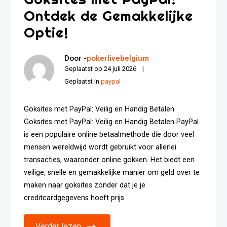
Ontdek de Gemakkelijke
Optie!
Door -
pokerlivebelgium
Geplaatst op
24 juli 2026
Geplaatst in
paypal
Goksites met PayPal: Veilig en Handig Betalen
Goksites met PayPal: Veilig en Handig Betalen PayPal
is een populaire online betaalmethode die door veel
mensen wereldwijd wordt gebruikt voor allerlei
transacties, waaronder online gokken. Het biedt een
veilige, snelle en gemakkelijke manier om geld over te
maken naar goksites zonder dat je je
creditcardgegevens hoeft prijs
Verder lezen