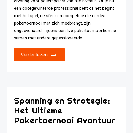
ervaring voor pokerspelers van alle niveaus. Of je nu
een doorgewinterde professional bent of net begint
met het spel, de sfeer en competitie die een live
pokertoernooi met zich meebrengt, zijn
ongeëvenaard. Tijdens een live pokertoernooi kom je
samen met andere gepassioneerde
Verder lezen
Spanning en Strategie:
Het Ultieme
Pokertoernooi Avontuur