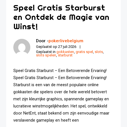
Speel Gratis Starburst
en Ontdek de Magie van
Winst!
Door -
pokerlivebelgium
Geplaatst op
27 juli 2026
Geplaatst in
gokkasten
,
gratis spel
,
slots
,
slots spelen
,
starburst
Speel Gratis Starburst – Een Betoverende Ervaring!
Speel Gratis Starburst – Een Betoverende Ervaring!
Starburst is een van de meest populaire online
gokkasten die spelers over de hele wereld betovert
met zijn kleurrijke graphics, spannende gameplay en
lucratieve winstmogelijkheden. Het spel, ontwikkeld
door NetEnt, staat bekend om zijn eenvoudige maar
verslavende gameplay en heeft een