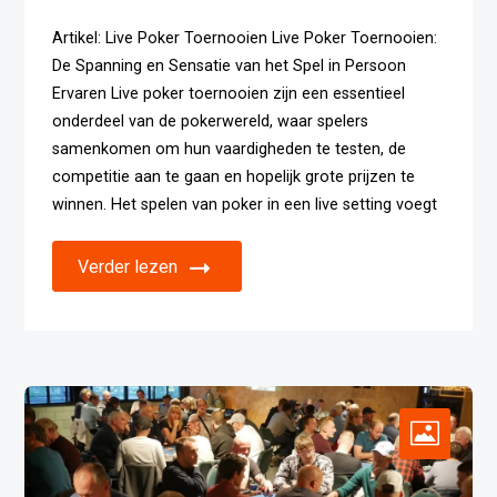
Artikel: Live Poker Toernooien Live Poker Toernooien:
De Spanning en Sensatie van het Spel in Persoon
Ervaren Live poker toernooien zijn een essentieel
onderdeel van de pokerwereld, waar spelers
samenkomen om hun vaardigheden te testen, de
competitie aan te gaan en hopelijk grote prijzen te
winnen. Het spelen van poker in een live setting voegt
Verder lezen