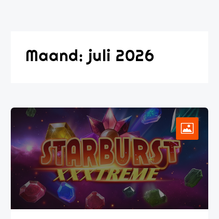
Maand:
juli 2026