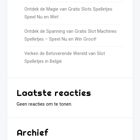
Ontdek de Magie van Gratis Slots Spelletjes:
Speel Nu en Win!
Ontdek de Spanning van Gratis Slot Machines
Spelletjes – Speel Nu en Win Groot!
Verken de Betoverende Wereld van Slot
Spelletjes in België
Laatste reacties
Geen reacties om te tonen.
Archief