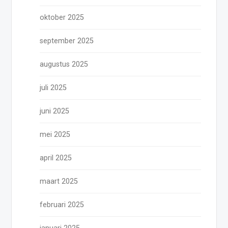
oktober 2025
september 2025
augustus 2025
juli 2025
juni 2025
mei 2025
april 2025
maart 2025
februari 2025