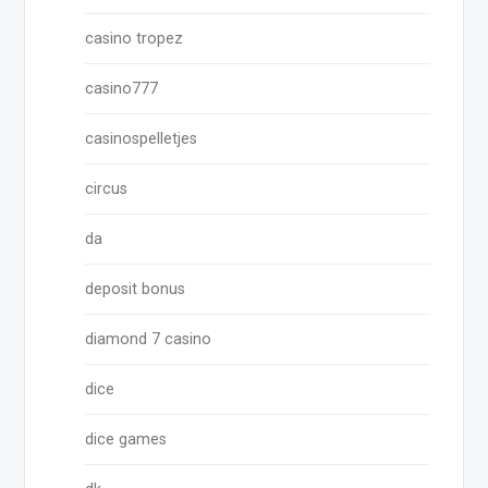
casino tropez
casino777
casinospelletjes
circus
da
deposit bonus
diamond 7 casino
dice
dice games