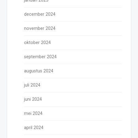
januari 2025
december 2024
november 2024
oktober 2024
september 2024
augustus 2024
juli 2024
juni 2024
mei 2024
april 2024