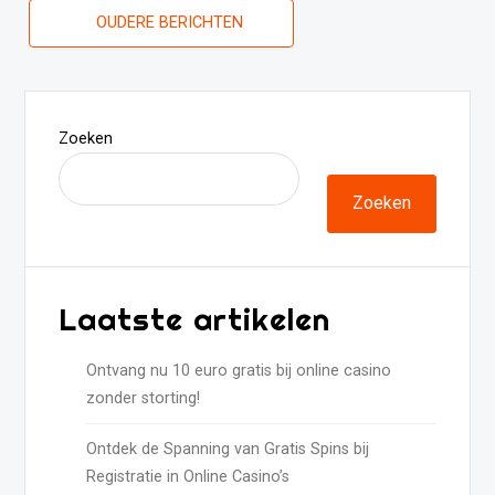
Berichtnavigatie
OUDERE BERICHTEN
Zoeken
Zoeken
Laatste artikelen
Ontvang nu 10 euro gratis bij online casino
zonder storting!
Ontdek de Spanning van Gratis Spins bij
Registratie in Online Casino’s