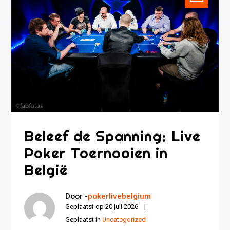
Beleef de Spanning: Live
Poker Toernooien in
België
Door -
pokerlivebelgium
Geplaatst op
20 juli 2026
Geplaatst in
Uncategorized