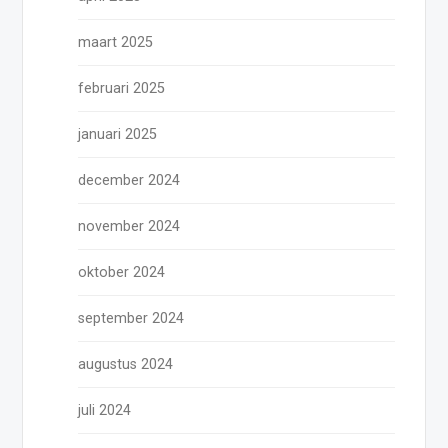
maart 2025
februari 2025
januari 2025
december 2024
november 2024
oktober 2024
september 2024
augustus 2024
juli 2024