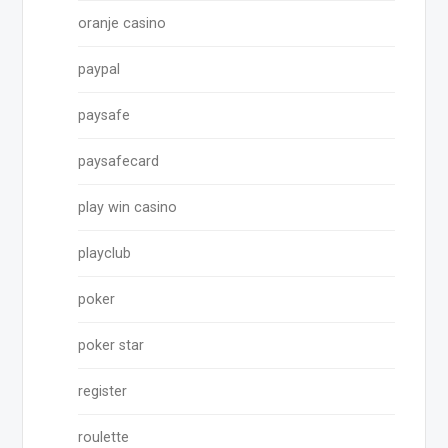
oranje casino
paypal
paysafe
paysafecard
play win casino
playclub
poker
poker star
register
roulette