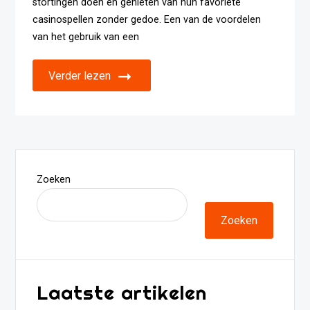
stortingen doen en genieten van hun favoriete
casinospellen zonder gedoe. Een van de voordelen
van het gebruik van een
Verder lezen
Zoeken
Zoeken
Laatste artikelen