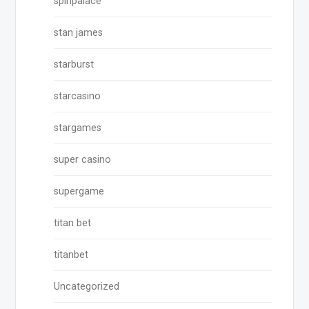
spinpalace
stan james
starburst
starcasino
stargames
super casino
supergame
titan bet
titanbet
Uncategorized