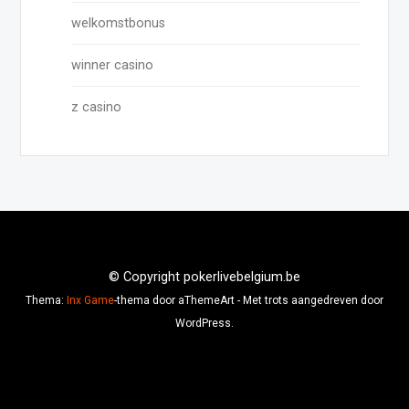
welkomstbonus
winner casino
z casino
© Copyright pokerlivebelgium.be
Thema:
Inx Game
-thema door aThemeArt - Met trots aangedreven door
WordPress.