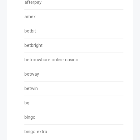
afterpay
amex
betbit
betbright
betrouwbare online casino
betway
betwin
bg
bingo
bingo extra