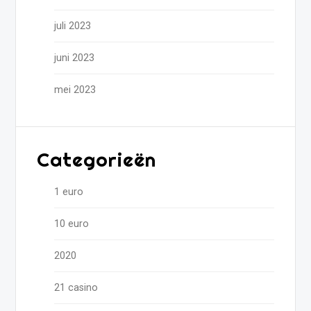
juli 2023
juni 2023
mei 2023
Categorieën
1 euro
10 euro
2020
21 casino