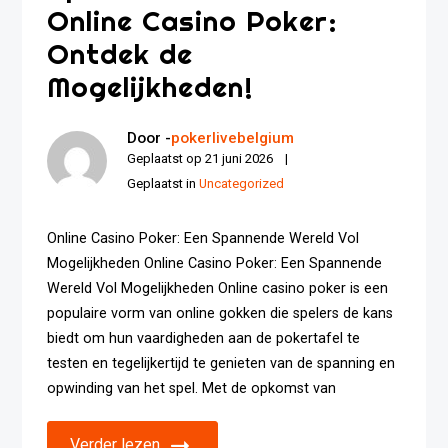
Online Casino Poker:
Ontdek de
Mogelijkheden!
Door -
pokerlivebelgium
Geplaatst op
21 juni 2026
Geplaatst in
Uncategorized
Online Casino Poker: Een Spannende Wereld Vol
Mogelijkheden Online Casino Poker: Een Spannende
Wereld Vol Mogelijkheden Online casino poker is een
populaire vorm van online gokken die spelers de kans
biedt om hun vaardigheden aan de pokertafel te
testen en tegelijkertijd te genieten van de spanning en
opwinding van het spel. Met de opkomst van
Verder lezen