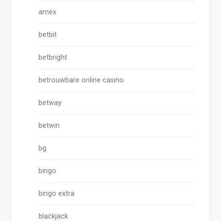
amex
betbit
betbright
betrouwbare online casino
betway
betwin
bg
bingo
bingo extra
blackjack