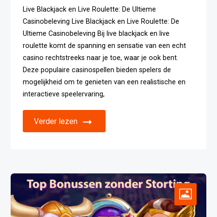
Live Blackjack en Live Roulette: De Ultieme
Casinobeleving Live Blackjack en Live Roulette: De
Ultieme Casinobeleving Bij live blackjack en live
roulette komt de spanning en sensatie van een echt
casino rechtstreeks naar je toe, waar je ook bent.
Deze populaire casinospellen bieden spelers de
mogelijkheid om te genieten van een realistische en
interactieve speelervaring,
Verder lezen