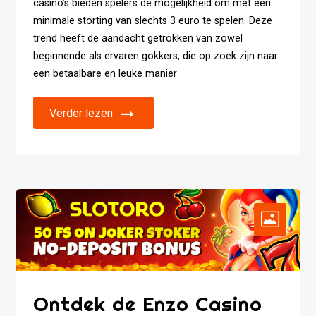
casino’s bieden spelers de mogelijkheid om met een
minimale storting van slechts 3 euro te spelen. Deze
trend heeft de aandacht getrokken van zowel
beginnende als ervaren gokkers, die op zoek zijn naar
een betaalbare en leuke manier
Verder lezen
Ontdek de Enzo Casino