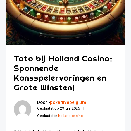
Toto bij Holland Casino:
Spannende
Kansspelervaringen en
Grote Winsten!
Door -
pokerlivebelgium
Geplaatst op
29 juni 2026
Geplaatst in
holland casino