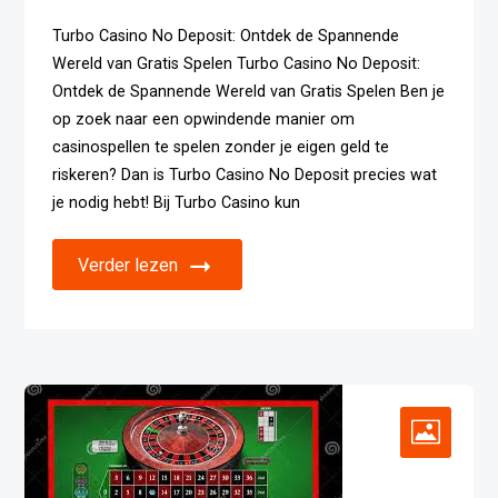
Turbo Casino No Deposit: Ontdek de Spannende
Wereld van Gratis Spelen Turbo Casino No Deposit:
Ontdek de Spannende Wereld van Gratis Spelen Ben je
op zoek naar een opwindende manier om
casinospellen te spelen zonder je eigen geld te
riskeren? Dan is Turbo Casino No Deposit precies wat
je nodig hebt! Bij Turbo Casino kun
Verder lezen