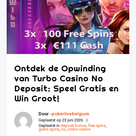
Ontdek de Opwinding
van Turbo Casino No
Deposit: Speel Gratis en
Win Groot!
Door -
pokerlivebelgium
Geplaatst op
23 juni 2026
Geplaatst in
deposit bonus
,
free spins
,
gratis spins
,
no
,
online casino