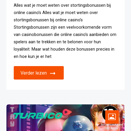
Alles wat je moet weten over stortingsbonussen bij
online casino’s Alles wat je moet weten over
stortingsbonussen bij online casino’s
Stortingsbonussen zijn een veelvoorkomende vorm
van casinobonussen die online casino’s aanbieden om
spelers aan te trekken en te belonen voor hun
loyaliteit. Maar wat houden deze bonussen precies in
en hoe kun je er het
Verder lezen