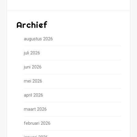
Archief
augustus 2026
juli 2026
juni 2026
mei 2026
april 2026
maart 2026
februari 2026