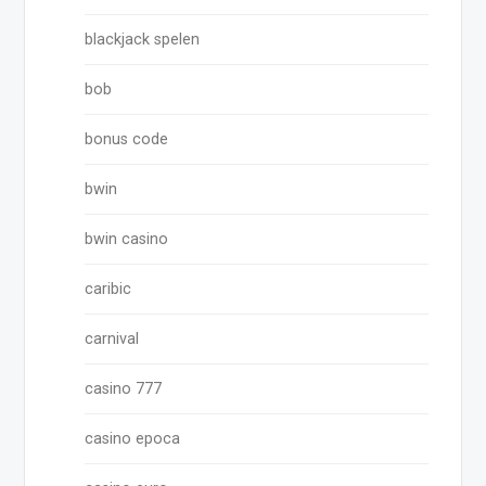
blackjack spelen
bob
bonus code
bwin
bwin casino
caribic
carnival
casino 777
casino epoca