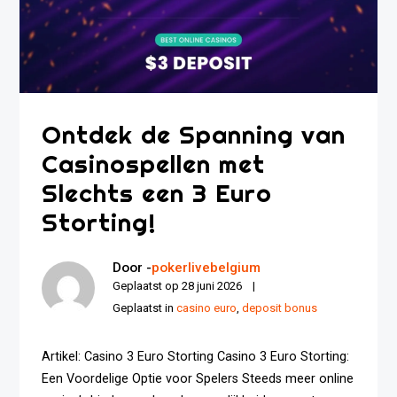
Ontdek de Spanning van
Casinospellen met
Slechts een 3 Euro
Storting!
Door -
pokerlivebelgium
Geplaatst op
28 juni 2026
Geplaatst in
casino euro
,
deposit bonus
Artikel: Casino 3 Euro Storting Casino 3 Euro Storting:
Een Voordelige Optie voor Spelers Steeds meer online