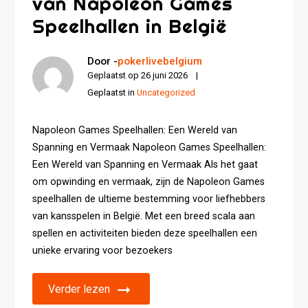
van Napoleon Games
Speelhallen in België
Door -
pokerlivebelgium
Geplaatst op
26 juni 2026
Geplaatst in
Uncategorized
Napoleon Games Speelhallen: Een Wereld van
Spanning en Vermaak Napoleon Games Speelhallen:
Een Wereld van Spanning en Vermaak Als het gaat
om opwinding en vermaak, zijn de Napoleon Games
speelhallen de ultieme bestemming voor liefhebbers
van kansspelen in België. Met een breed scala aan
spellen en activiteiten bieden deze speelhallen een
unieke ervaring voor bezoekers
Verder lezen