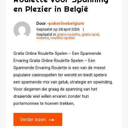
en Plezier in België
Door -
pokerlivebelgium
Geplaatst op
28 april 2026
Geplaatst in
gratis roulette
,
gratis spel
,
roulette
,
roulette spelen
Gratis Online Roulette Spelen – Een Spannende
Ervaring Gratis Online Roulette Spelen – Een
Spannende Ervaring Roulette is een van de meest
populaire casinospellen ter wereld en biedt spelers
een spannende mix van geluk, strategie en opwinding.
Voor diegenen die graag de spanning van het
draaiende wiel willen ervaren zonder hun
portemonnee te hoeven trekken,
Verder lezen