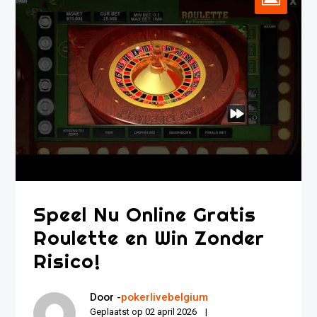
Speel Nu Online Gratis
Roulette en Win Zonder
Risico!
Door -
pokerlivebelgium
Geplaatst op
02 april 2026