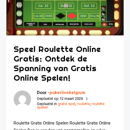
Speel Roulette Online
Gratis: Ontdek de
Spanning van Gratis
Online Spelen!
Door -
pokerlivebelgium
Geplaatst op
12 maart 2026
Geplaatst in
gratis spel
,
roulette
,
roulette
spelen
Roulette Gratis Online Spelen Roulette Gratis Online