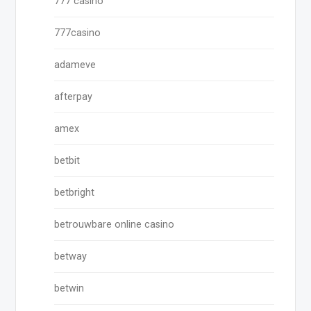
777 casino
777casino
adameve
afterpay
amex
betbit
betbright
betrouwbare online casino
betway
betwin