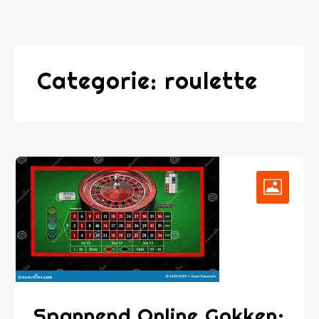
Categorie:
roulette
Spannend Online Gokken: