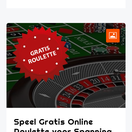
Speel Gratis Online
Roulette voor Spanning