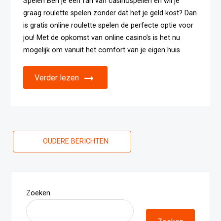
Spelen Ben je een fan van casinospellen en wil je
graag roulette spelen zonder dat het je geld kost? Dan
is gratis online roulette spelen de perfecte optie voor
jou! Met de opkomst van online casino’s is het nu
mogelijk om vanuit het comfort van je eigen huis
Verder lezen
Berichtnavigatie
OUDERE BERICHTEN
Zoeken