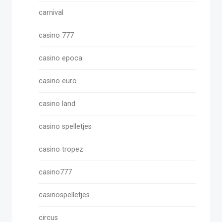
carnival
casino 777
casino epoca
casino euro
casino land
casino spelletjes
casino tropez
casino777
casinospelletjes
circus