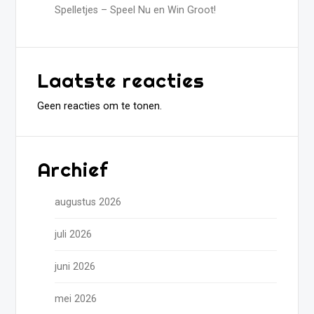
Spelletjes – Speel Nu en Win Groot!
Laatste reacties
Geen reacties om te tonen.
Archief
augustus 2026
juli 2026
juni 2026
mei 2026