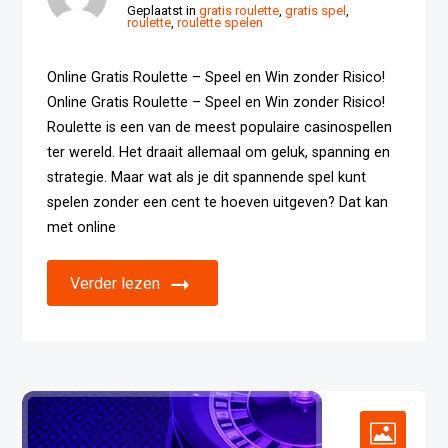
Geplaatst in
gratis roulette
,
gratis spel
,
roulette
,
roulette spelen
Online Gratis Roulette – Speel en Win zonder Risico!
Online Gratis Roulette – Speel en Win zonder Risico!
Roulette is een van de meest populaire casinospellen
ter wereld. Het draait allemaal om geluk, spanning en
strategie. Maar wat als je dit spannende spel kunt
spelen zonder een cent te hoeven uitgeven? Dat kan
met online
Verder lezen