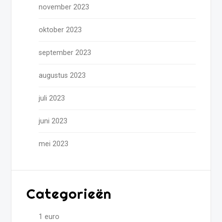
november 2023
oktober 2023
september 2023
augustus 2023
juli 2023
juni 2023
mei 2023
Categorieën
1 euro