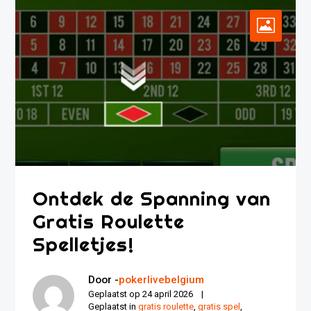
Ontdek de Spanning van
Gratis Roulette
Spelletjes!
Door -
pokerlivebelgium
Geplaatst op
24 april 2026
Geplaatst in
gratis roulette
,
gratis spel
,