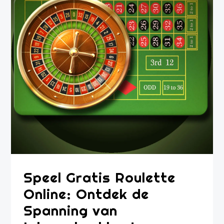
Speel Gratis Roulette
Online: Ontdek de
Spanning van