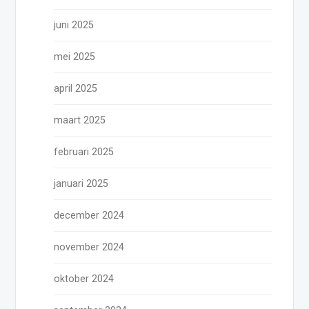
juni 2025
mei 2025
april 2025
maart 2025
februari 2025
januari 2025
december 2024
november 2024
oktober 2024