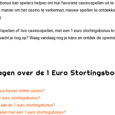
sbonus kan spelers helpen om hun favoriete casinospellen uit te
e manier om het casino te verkennen, nieuwe spellen te ontdekk
.
elspellen of live casinospellen, met een 1 euro stortingsbonus kr
wacht je nog op? Waag vandaag nog je kans en ontdek de opwin
agen over de 1 Euro Stortingsbon
us bij een online casino?
 1 euro stortingsbonus?
 aan de 1 euro stortingsbonus?
elen met een 1 euro stortingsbonus?