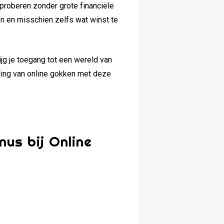
 proberen zonder grote financiële
en en misschien zelfs wat winst te
ijg je toegang tot een wereld van
ding van online gokken met deze
us bij Online