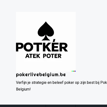
Ga
naar
de
inhoud
pokerlivebelgium.be
Verfijn je strategie en beleef poker op zijn best bij Po
Belgium!