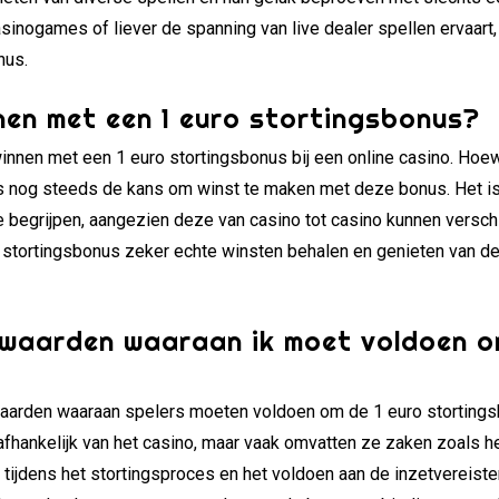
asinogames of liever de spanning van live dealer spellen ervaart, e
nus.
nnen met een 1 euro stortingsbonus?
winnen met een 1 euro stortingsbonus bij een online casino. Hoewe
’s nog steeds de kans om winst te maken met deze bonus. Het is
begrijpen, aangezien deze van casino tot casino kunnen verschi
 stortingsbonus zeker echte winsten behalen en genieten van d
orwaarden waaraan ik moet voldoen 
waarden waaraan spelers moeten voldoen om de 1 euro stortingsbo
fhankelijk van het casino, maar vaak omvatten ze zaken zoals h
e tijdens het stortingsproces en het voldoen aan de inzetvereis