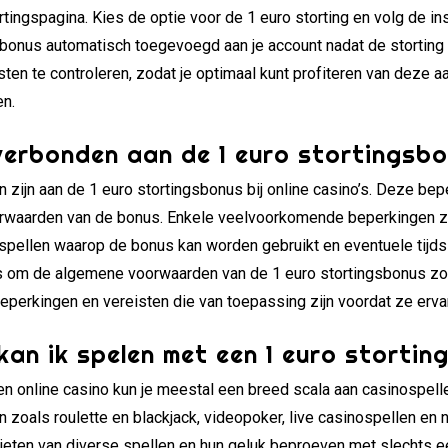
rtingspagina. Kies de optie voor de 1 euro storting en volg de in
 bonus automatisch toegevoegd aan je account nadat de storting i
en te controleren, zodat je optimaal kunt profiteren van deze aa
en.
 verbonden aan de 1 euro stortingsb
 zijn aan de 1 euro stortingsbonus bij online casino’s. Deze bep
orwaarden van de bonus. Enkele veelvoorkomende beperkingen zi
spellen waarop de bonus kan worden gebruikt en eventuele tijds
ers om de algemene voorwaarden van de 1 euro stortingsbonus zo
eperkingen en vereisten die van toepassing zijn voordat ze ervan
kan ik spelen met een 1 euro storti
en online casino kun je meestal een breed scala aan casinospelle
 zoals roulette en blackjack, videopoker, live casinospellen en no
eten van diverse spellen en hun geluk beproeven met slechts ee