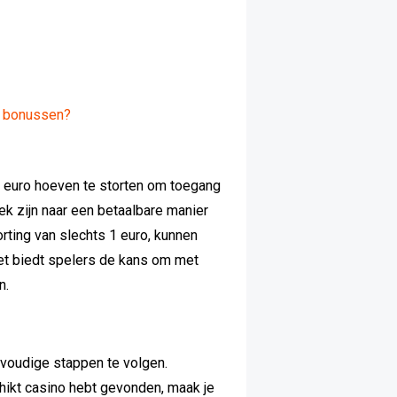
re bonussen?
 1 euro hoeven te storten om toegang
ek zijn naar een betaalbare manier
rting van slechts 1 euro, kunnen
et biedt spelers de kans om met
n.
envoudige stappen te volgen.
chikt casino hebt gevonden, maak je