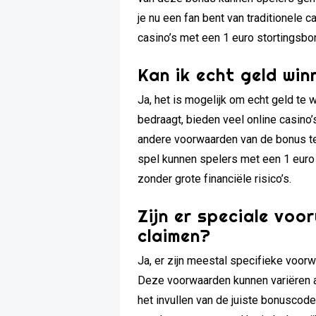
je nu een fan bent van traditionele c
casino’s met een 1 euro stortingsbo
Kan ik echt geld wi
Ja, het is mogelijk om echt geld te 
bedraagt, bieden veel online casino
andere voorwaarden van de bonus te 
spel kunnen spelers met een 1 euro
zonder grote financiële risico’s.
Zijn er speciale vo
claimen?
Ja, er zijn meestal specifieke voor
Deze voorwaarden kunnen variëren a
het invullen van de juiste bonuscod