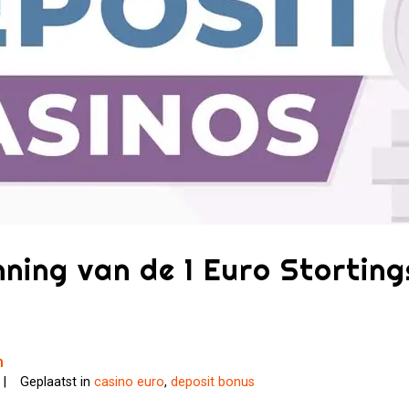
ning van de 1 Euro Storting
m
Geplaatst in
casino euro
,
deposit bonus