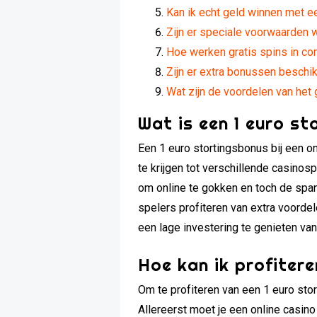
Kan ik echt geld winnen met e
Zijn er speciale voorwaarden
Hoe werken gratis spins in co
Zijn er extra bonussen beschik
Wat zijn de voordelen van het
Wat is een 1 euro st
Een 1 euro stortingsbonus bij een o
te krijgen tot verschillende casino
om online te gokken en toch de span
spelers profiteren van extra voord
een lage investering te genieten va
Hoe kan ik profiter
Om te profiteren van een 1 euro stor
Allereerst moet je een online casin