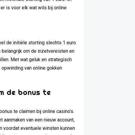
r is voor elk wat wils bij online
l de initiële storting slechts 1 euro
 belangrijk om de inzetvereisten en
llen. Met wat geluk en strategisch
e opwinding van online gokken
om de bonus te
nus te claimen bij online casino’s.
et aanmaken van een nieuw account,
ten voordat eventuele winsten kunnen