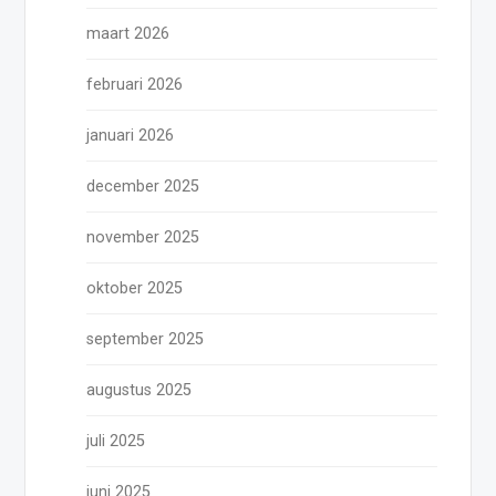
maart 2026
februari 2026
januari 2026
december 2025
november 2025
oktober 2025
september 2025
augustus 2025
juli 2025
juni 2025