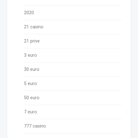
2020
21 casino
21 prive
3 euro
30 euro
5 euro
50 euro
7 euro
777 casino