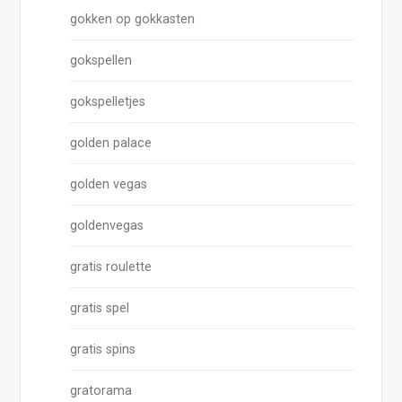
gokken op gokkasten
gokspellen
gokspelletjes
golden palace
golden vegas
goldenvegas
gratis roulette
gratis spel
gratis spins
gratorama