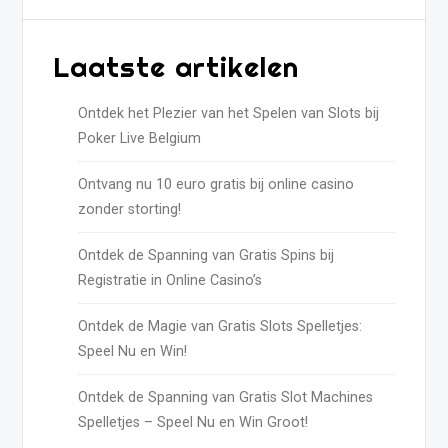
Laatste artikelen
Ontdek het Plezier van het Spelen van Slots bij
Poker Live Belgium
Ontvang nu 10 euro gratis bij online casino
zonder storting!
Ontdek de Spanning van Gratis Spins bij
Registratie in Online Casino’s
Ontdek de Magie van Gratis Slots Spelletjes:
Speel Nu en Win!
Ontdek de Spanning van Gratis Slot Machines
Spelletjes – Speel Nu en Win Groot!