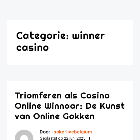
Categorie:
winner
casino
Triomferen als Casino
Online Winnaar: De Kunst
van Online Gokken
Door -
pokerlivebelgium
Geplaatst op
22 juni 2025