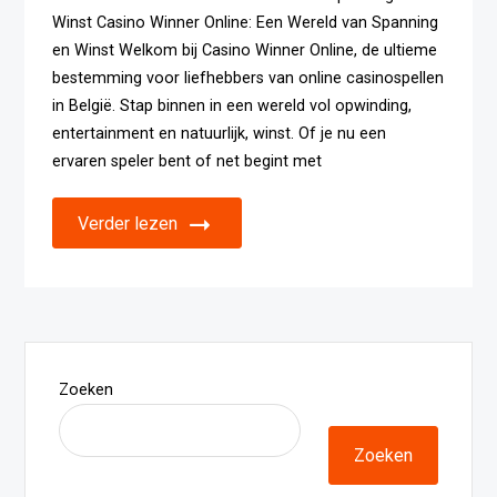
Winst Casino Winner Online: Een Wereld van Spanning
en Winst Welkom bij Casino Winner Online, de ultieme
bestemming voor liefhebbers van online casinospellen
in België. Stap binnen in een wereld vol opwinding,
entertainment en natuurlijk, winst. Of je nu een
ervaren speler bent of net begint met
Verder lezen
Zoeken
Zoeken