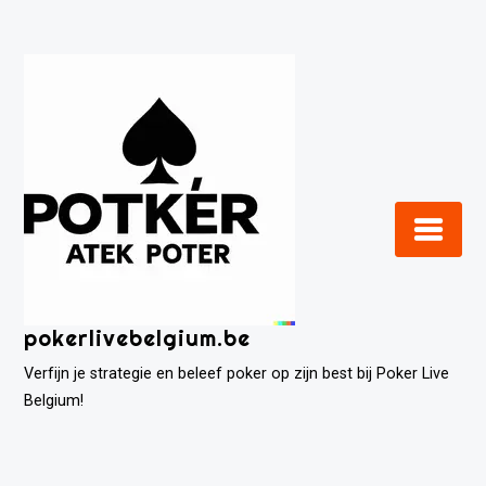
Ga
naar
de
inhoud
pokerlivebelgium.be
Verfijn je strategie en beleef poker op zijn best bij Poker Live
Belgium!