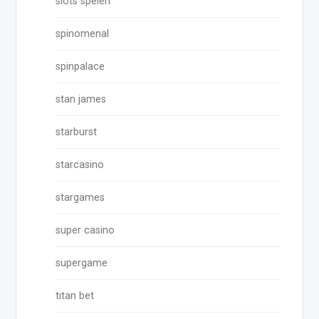
slots spelen
spinomenal
spinpalace
stan james
starburst
starcasino
stargames
super casino
supergame
titan bet