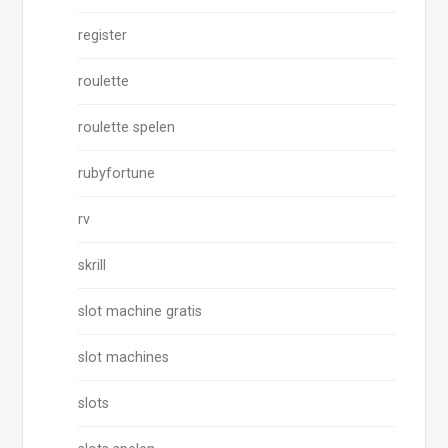
register
roulette
roulette spelen
rubyfortune
rv
skrill
slot machine gratis
slot machines
slots