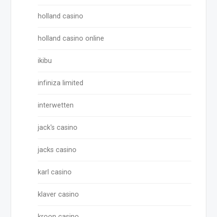
holland casino
holland casino online
ikibu
infiniza limited
interwetten
jack's casino
jacks casino
karl casino
klaver casino
kroon casino