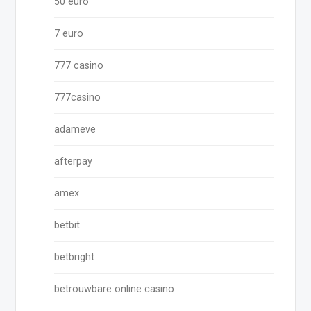
50 euro
7 euro
777 casino
777casino
adameve
afterpay
amex
betbit
betbright
betrouwbare online casino