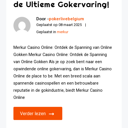
de Ultieme Gokervaring!
Door -
pokerlivebelgium
Geplaatst op
08 maart 2025
Geplaatst in
merkur
Merkur Casino Online: Ontdek de Spanning van Online
Gokken Merkur Casino Online: Ontdek de Spanning
van Online Gokken Als je op zoek bent naar een
opwindende online gokervaring, dan is Merkur Casino
Online de place to be. Met een breed scala aan
spannende casinospellen en een betrouwbare
reputatie in de gokindustrie, biedt Merkur Casino
Online
Verder lezen