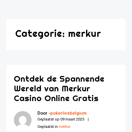
Categorie:
merkur
Ontdek de Spannende
Wereld van Merkur
Casino Online Gratis
Door -
pokerlivebelgium
Geplaatst op
09 maart 2025
Geplaatst in
merkur