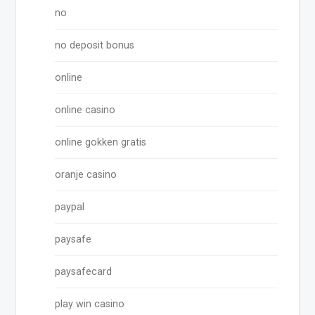
no
no deposit bonus
online
online casino
online gokken gratis
oranje casino
paypal
paysafe
paysafecard
play win casino