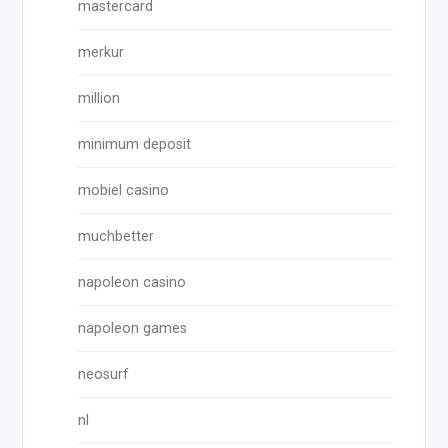
mastercard
merkur
million
minimum deposit
mobiel casino
muchbetter
napoleon casino
napoleon games
neosurf
nl