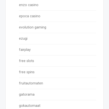
enzo casino
epoca casino
evolution gaming
ezugi
fairplay
free slots
free spins
fruitautomaten
gatorama
gokautomaat