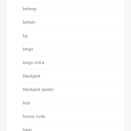
betway
betwin
bg
bingo
bingo extra
blackjack
blackjack spelen
bob
bonus code
bwin