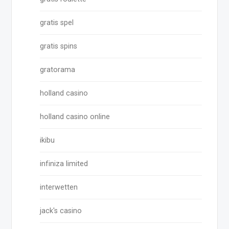
gratis spel
gratis spins
gratorama
holland casino
holland casino online
ikibu
infiniza limited
interwetten
jack's casino