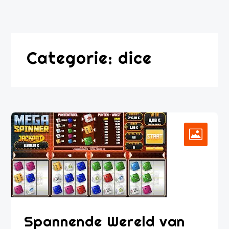
Categorie:
dice
Spannende Wereld van