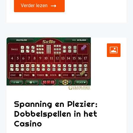
Verder lezen
Spanning en Plezier:
Dobbelspellen in het
Casino