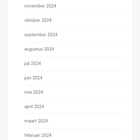
november 2024
oktober 2024
september 2024
augustus 2024
juli 2024
juni 2024
mei 2024
april 2024
maart 2024
februari 2024