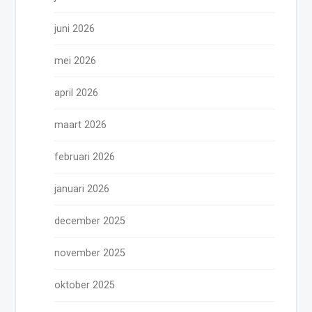
juni 2026
mei 2026
april 2026
maart 2026
februari 2026
januari 2026
december 2025
november 2025
oktober 2025