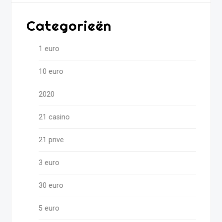
Categorieën
1 euro
10 euro
2020
21 casino
21 prive
3 euro
30 euro
5 euro