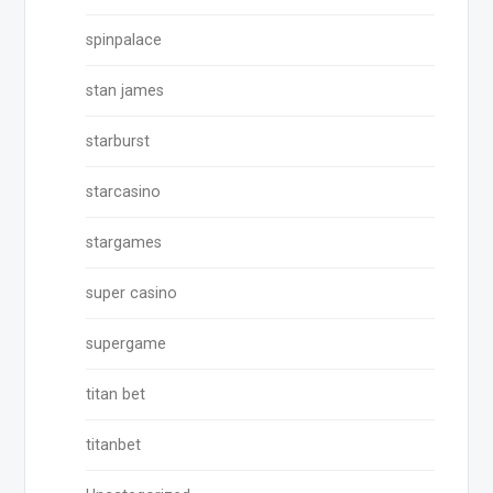
spinpalace
stan james
starburst
starcasino
stargames
super casino
supergame
titan bet
titanbet