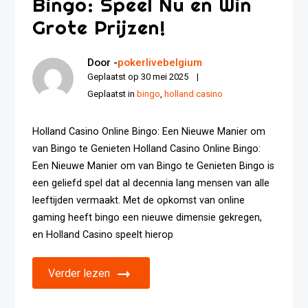
Bingo: Speel Nu en Win
Grote Prijzen!
Door -
pokerlivebelgium
Geplaatst op
30 mei 2025
Geplaatst in
bingo
,
holland casino
Holland Casino Online Bingo: Een Nieuwe Manier om
van Bingo te Genieten Holland Casino Online Bingo:
Een Nieuwe Manier om van Bingo te Genieten Bingo is
een geliefd spel dat al decennia lang mensen van alle
leeftijden vermaakt. Met de opkomst van online
gaming heeft bingo een nieuwe dimensie gekregen,
en Holland Casino speelt hierop
Verder lezen