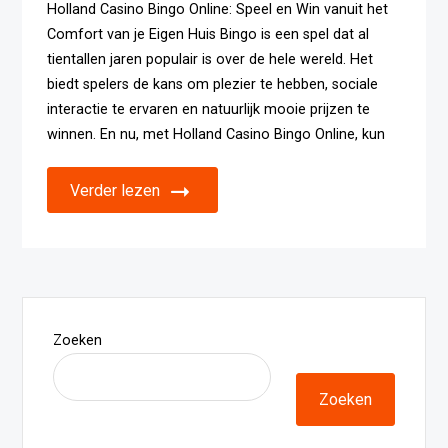
Holland Casino Bingo Online: Speel en Win vanuit het
Comfort van je Eigen Huis Bingo is een spel dat al
tientallen jaren populair is over de hele wereld. Het
biedt spelers de kans om plezier te hebben, sociale
interactie te ervaren en natuurlijk mooie prijzen te
winnen. En nu, met Holland Casino Bingo Online, kun
Verder lezen
Zoeken
Zoeken