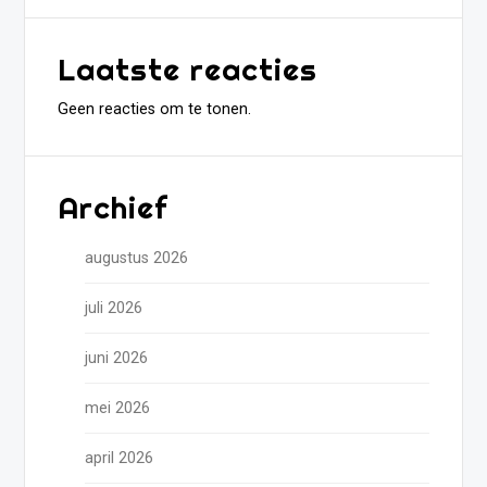
Laatste reacties
Geen reacties om te tonen.
Archief
augustus 2026
juli 2026
juni 2026
mei 2026
april 2026