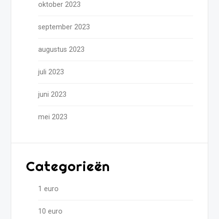
oktober 2023
september 2023
augustus 2023
juli 2023
juni 2023
mei 2023
Categorieën
1 euro
10 euro