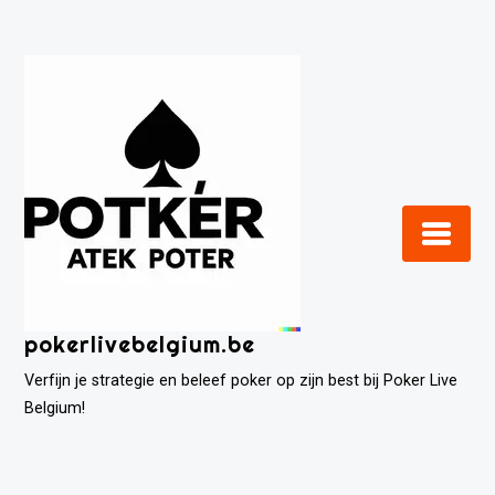
Ga
naar
de
inhoud
pokerlivebelgium.be
Verfijn je strategie en beleef poker op zijn best bij Poker Live
Belgium!