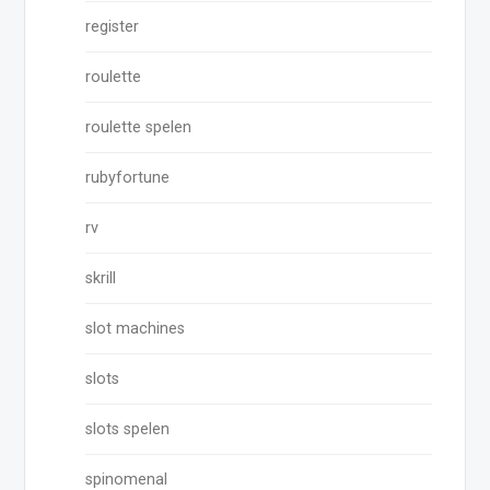
register
roulette
roulette spelen
rubyfortune
rv
skrill
slot machines
slots
slots spelen
spinomenal