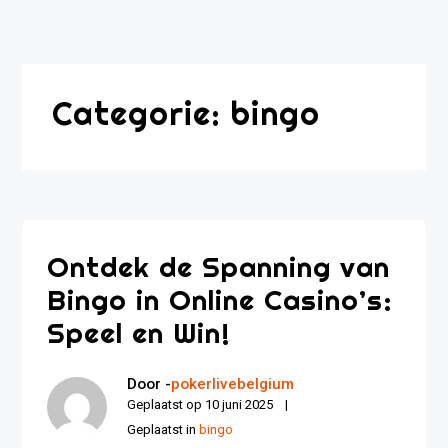
Categorie:
bingo
Ontdek de Spanning van
Bingo in Online Casino’s:
Speel en Win!
Door -
pokerlivebelgium
Geplaatst op
10 juni 2025
Geplaatst in
bingo