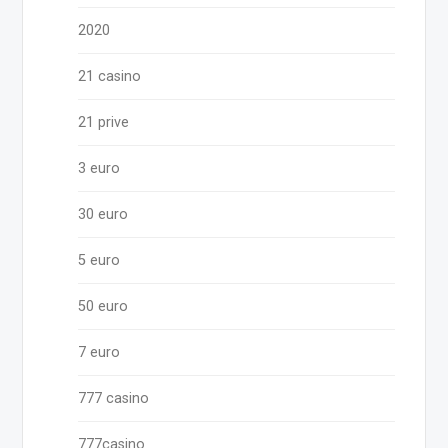
2020
21 casino
21 prive
3 euro
30 euro
5 euro
50 euro
7 euro
777 casino
777casino