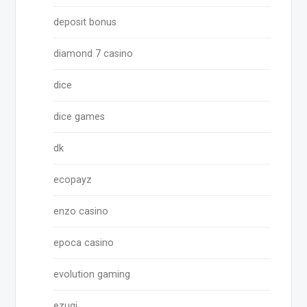
deposit bonus
diamond 7 casino
dice
dice games
dk
ecopayz
enzo casino
epoca casino
evolution gaming
ezugi