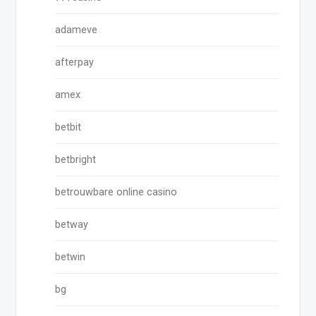
adameve
afterpay
amex
betbit
betbright
betrouwbare online casino
betway
betwin
bg