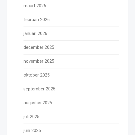
maart 2026
februari 2026
januari 2026
december 2025
november 2025
oktober 2025
september 2025
augustus 2025
juli 2025
juni 2025