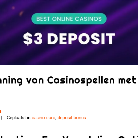
ning van Casinospellen met 
m
Geplaatst in
casino euro
,
deposit bonus