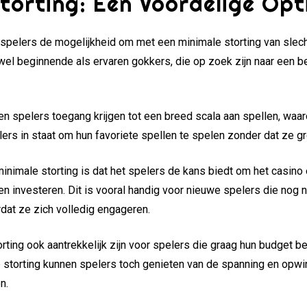
torting: Een Voordelige Opt
spelers de mogelijkheid om met een minimale storting van slech
el beginnende als ervaren gokkers, die op zoek zijn naar een b
n spelers toegang krijgen tot een breed scala aan spellen, waar
lers in staat om hun favoriete spellen te spelen zonder dat ze g
inimale storting is dat het spelers de kans biedt om het casino 
n investeren. Dit is vooral handig voor nieuwe spelers die nog 
dat ze zich volledig engageren.
ting ook aantrekkelijk zijn voor spelers die graag hun budget be
 storting kunnen spelers toch genieten van de spanning en opwi
n.