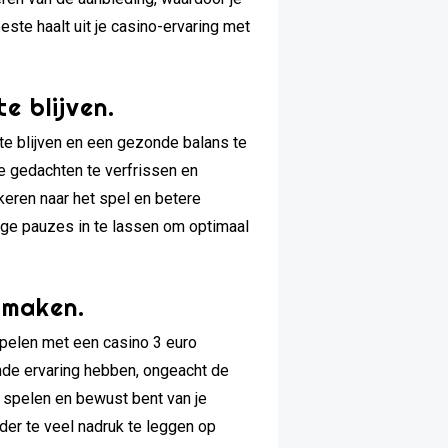
ste haalt uit je casino-ervaring met
e blijven.
te blijven en een gezonde balans te
e gedachten te verfrissen en
keren naar het spel en betere
ige pauzes in te lassen om optimaal
 maken.
 spelen met een casino 3 euro
ende ervaring hebben, ongeacht de
ft spelen en bewust bent van je
der te veel nadruk te leggen op