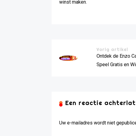
winst maken.
Vorig artikel
Ontdek de Enzo C
Speel Gratis en Wi
Een reactie achterla
Uw e-mailadres wordt niet gepublice