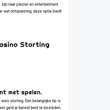
 zijn naar plezier en entertainment
aar wat ontspanning, deze optie biedt
asino Storting
nt met spelen.
uro storting. Een belangrijke tip is
veel geld je bereid bent te besteden,