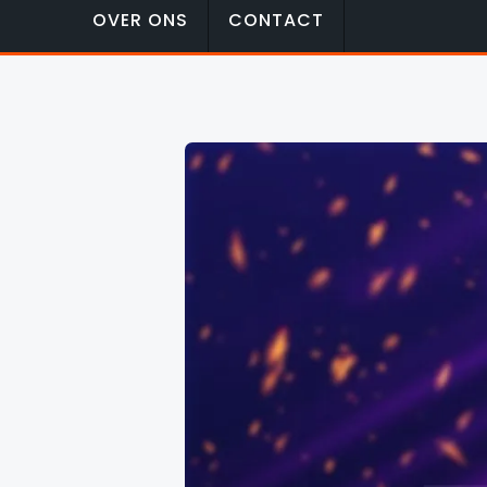
OVER ONS
CONTACT