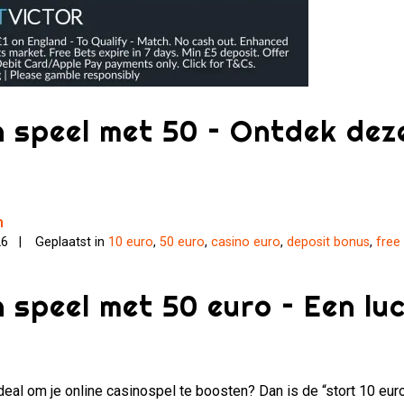
n speel met 50 – Ontdek dez
m
26
Geplaatst in
10 euro
,
50 euro
,
casino euro
,
deposit bonus
,
free
n speel met 50 euro – Een lu
eal om je online casinospel te boosten? Dan is de “stort 10 eur