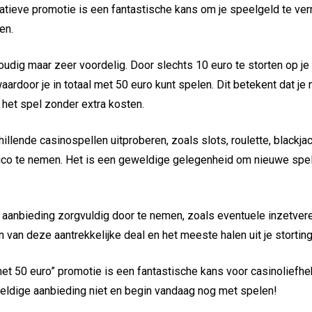
ratieve promotie is een fantastische kans om je speelgeld te ve
en.
udig maar zeer voordelig. Door slechts 10 euro te storten op je 
waardoor je in totaal met 50 euro kunt spelen. Dit betekent dat 
 het spel zonder extra kosten.
hillende casinospellen uitproberen, zoals slots, roulette, blackja
sico te nemen. Het is een geweldige gelegenheid om nieuwe spell
 aanbieding zorgvuldig door te nemen, zoals eventuele inzetver
n van deze aantrekkelijke deal en het meeste halen uit je stortin
met 50 euro” promotie is een fantastische kans voor casinoliefh
weldige aanbieding niet en begin vandaag nog met spelen!