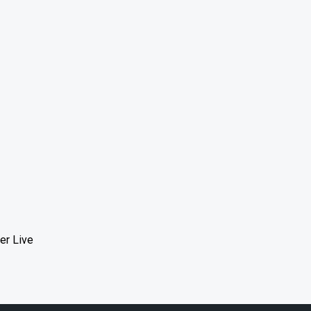
ker Live