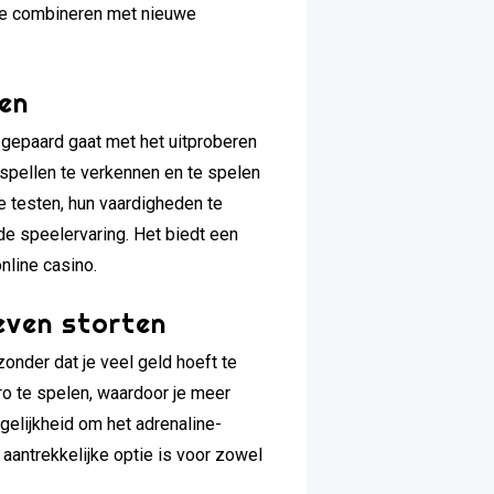
 te combineren met nieuwe
len
t gepaard gaat met het uitproberen
ospellen te verkennen en te spelen
te testen, hun vaardigheden te
de speelervaring. Het biedt een
nline casino.
even storten
onder dat je veel geld hoeft te
ro te spelen, waardoor je meer
gelijkheid om het adrenaline-
aantrekkelijke optie is voor zowel