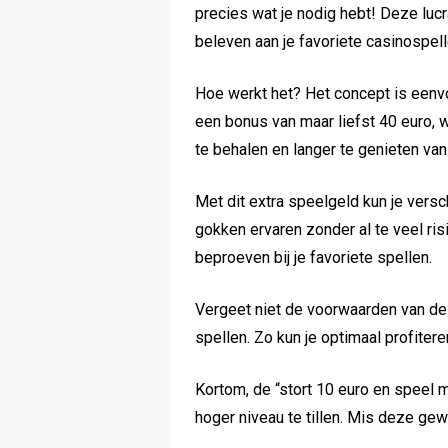
precies wat je nodig hebt! Deze luc
beleven aan je favoriete casinospell
Hoe werkt het? Het concept is eenvo
een bonus van maar liefst 40 euro, 
te behalen en langer te genieten van
Met dit extra speelgeld kun je versc
gokken ervaren zonder al te veel ri
beproeven bij je favoriete spellen.
Vergeet niet de voorwaarden van de
spellen. Zo kun je optimaal profitere
Kortom, de “stort 10 euro en speel 
hoger niveau te tillen. Mis deze ge