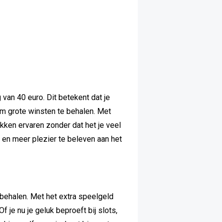
van 40 euro. Dit betekent dat je
om grote winsten te behalen. Met
kken ervaren zonder dat het je veel
 en meer plezier te beleven aan het
 behalen. Met het extra speelgeld
 je nu je geluk beproeft bij slots,