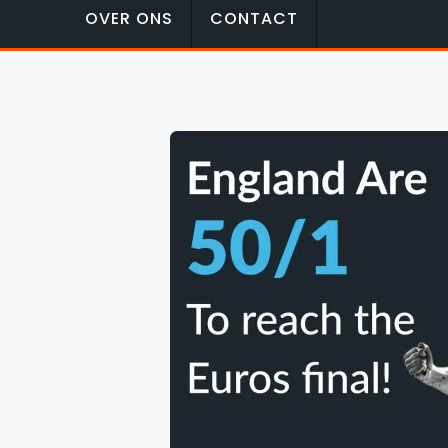
OVER ONS
CONTACT