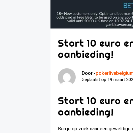
Stort 10 euro e
aanbieding!
Door -
pokerlivebelgiu
Geplaatst op
19 maart 20
Stort 10 euro e
aanbieding!
Ben je op zoek naar een geweldige d