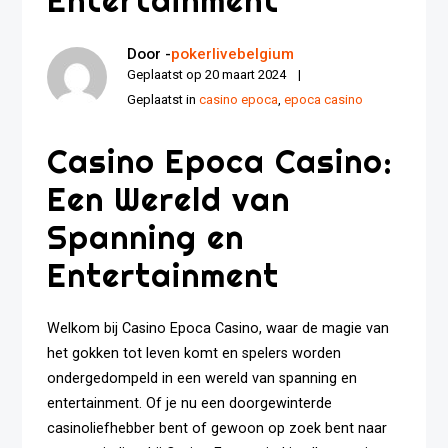
Entertainment
Door -
pokerlivebelgium
Geplaatst op
20 maart 2024
Geplaatst in
casino epoca
,
epoca casino
Casino Epoca Casino:
Een Wereld van
Spanning en
Entertainment
Welkom bij Casino Epoca Casino, waar de magie van
het gokken tot leven komt en spelers worden
ondergedompeld in een wereld van spanning en
entertainment. Of je nu een doorgewinterde
casinoliefhebber bent of gewoon op zoek bent naar