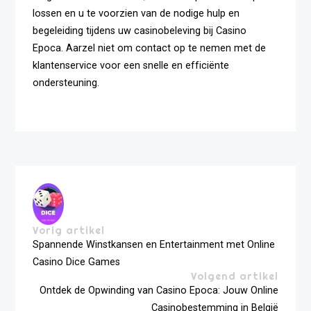
lossen en u te voorzien van de nodige hulp en
begeleiding tijdens uw casinobeleving bij Casino
Epoca. Aarzel niet om contact op te nemen met de
klantenservice voor een snelle en efficiënte
ondersteuning.
Vorig artikel
Spannende Winstkansen en Entertainment met Online
Casino Dice Games
Volgend artikel
Ontdek de Opwinding van Casino Epoca: Jouw Online
Casinobestemming in België