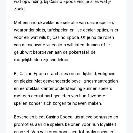
wat opwinding, bij Casino Epoca vind je alles wat je
zoekt.
Met een indrukwekkende selectie van casinospellen,
waaronder slots, tafelspelen en live dealer-opties, is er
voor elk wat wils bij Casino Epoca. Of je nu de rollen
van de nieuwste videoslots wilt laten draaien of je
geluk wilt beproeven aan de pokertafel, de
mogelijkheden zijn eindeloos.
Bij Casino Epoca draait alles om eerlijkheid, veiligheid
en plezier. Met geavanceerde beveiligingsmaatregelen
en eersteklas klantenondersteuning kunnen spelers
met een gerust hart genieten van hun favoriete
spellen zonder zich zorgen te hoeven maken.
Bovendien biedt Casino Epoca lucratieve bonussen en
promoties aan die spelers belonen voor hun loyaliteit
en inzet. Van welkomstbonussen tot gratis spins en