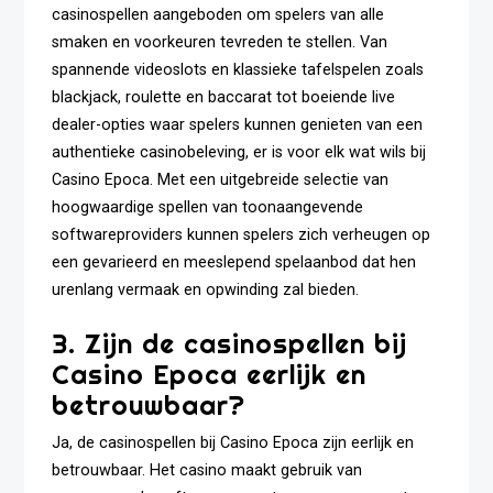
casinospellen aangeboden om spelers van alle
smaken en voorkeuren tevreden te stellen. Van
spannende videoslots en klassieke tafelspelen zoals
blackjack, roulette en baccarat tot boeiende live
dealer-opties waar spelers kunnen genieten van een
authentieke casinobeleving, er is voor elk wat wils bij
Casino Epoca. Met een uitgebreide selectie van
hoogwaardige spellen van toonaangevende
softwareproviders kunnen spelers zich verheugen op
een gevarieerd en meeslepend spelaanbod dat hen
urenlang vermaak en opwinding zal bieden.
3. Zijn de casinospellen bij
Casino Epoca eerlijk en
betrouwbaar?
Ja, de casinospellen bij Casino Epoca zijn eerlijk en
betrouwbaar. Het casino maakt gebruik van