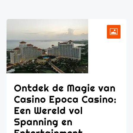
Ontdek de Magie van
Casino Epoca Casino:
Een Wereld vol
Spanning en