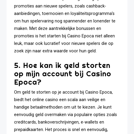
promoties aan nieuwe spelers, zoals cashback-
aanbiedingen, toernooien en loyaliteitsprogramma’s
om hun spelervaring nog spannender en lonender te
maken. Met deze aantrekkelijke bonussen en
promoties is het starten bij Casino Epoca niet alleen
leuk, maar ook lucratief voor nieuwe spelers die op
zoek zijn naar extra waarde voor hun geld.
5. Hoe kan ik geld storten
op mijn account bij Casino
Epoca?
Om geld te storten op je account bij Casino Epoca,
biedt het online casino een scala aan veilige en
handige betaalmethoden om uit te kiezen. Je kunt
eenvoudig geld overmaken via populaire opties zoals
creditcards, bankoverschrijvingen, e-wallets en
prepaidkaarten. Het proces is snel en eenvoudig,