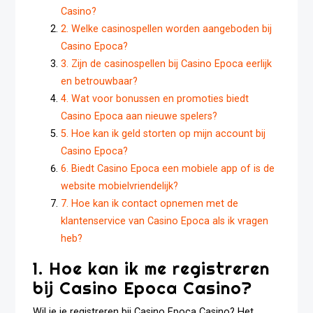
Casino?
2. Welke casinospellen worden aangeboden bij
Casino Epoca?
3. Zijn de casinospellen bij Casino Epoca eerlijk
en betrouwbaar?
4. Wat voor bonussen en promoties biedt
Casino Epoca aan nieuwe spelers?
5. Hoe kan ik geld storten op mijn account bij
Casino Epoca?
6. Biedt Casino Epoca een mobiele app of is de
website mobielvriendelijk?
7. Hoe kan ik contact opnemen met de
klantenservice van Casino Epoca als ik vragen
heb?
1. Hoe kan ik me registreren
bij Casino Epoca Casino?
Wil je je registreren bij Casino Epoca Casino? Het