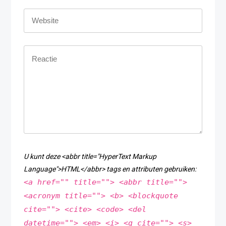
U kunt deze <abbr title="HyperText Markup
Language">HTML</abbr> tags en attributen gebruiken:
<a href="" title=""> <abbr title="">
<acronym title=""> <b> <blockquote
cite=""> <cite> <code> <del
datetime=""> <em> <i> <q cite=""> <s>