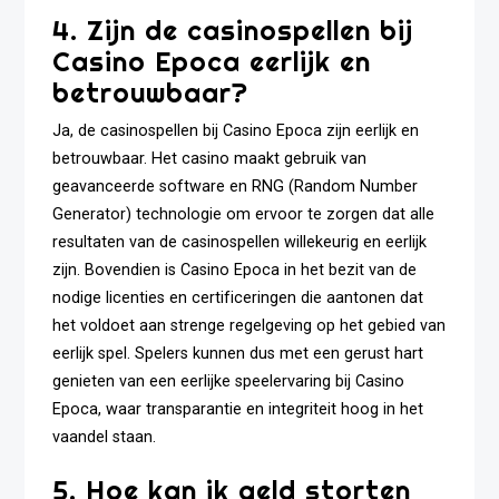
4. Zijn de casinospellen bij
Casino Epoca eerlijk en
betrouwbaar?
Ja, de casinospellen bij Casino Epoca zijn eerlijk en
betrouwbaar. Het casino maakt gebruik van
geavanceerde software en RNG (Random Number
Generator) technologie om ervoor te zorgen dat alle
resultaten van de casinospellen willekeurig en eerlijk
zijn. Bovendien is Casino Epoca in het bezit van de
nodige licenties en certificeringen die aantonen dat
het voldoet aan strenge regelgeving op het gebied van
eerlijk spel. Spelers kunnen dus met een gerust hart
genieten van een eerlijke speelervaring bij Casino
Epoca, waar transparantie en integriteit hoog in het
vaandel staan.
5. Hoe kan ik geld storten