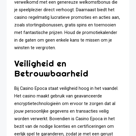
verwelkomd met een genereuze welkomstbonus die
je speelplezier direct verhoogt. Daarnaast biedt het
casino regelmatig lucratieve promoties en acties aan,
zoals stortingsbonussen, gratis spins en toernooien
met fantastische prijzen. Houd de promotiekalender
in de gaten om geen enkele kans te missen om je
winsten te vergroten.
Veiligheid en
Betrouwbaarheid
Bij Casino Epoca staat veiligheid hoog in het vaandel.
Het casino maakt gebruik van geavanceerde
encryptietechnologieën om ervoor te zorgen dat al
jouw persoonlijke gegevens en transacties veilig
worden verwerkt. Bovendien is Casino Epoca in het
bezit van de nodige licenties en certificeringen om
eerlijk spel te garanderen, zodat je met een gerust