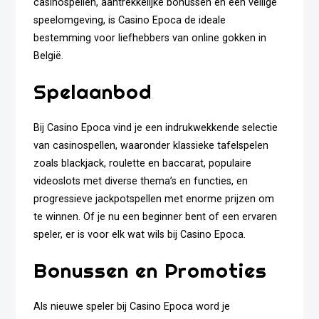
casinospellen, aantrekkelijke bonussen en een veilige
speelomgeving, is Casino Epoca de ideale
bestemming voor liefhebbers van online gokken in
België.
Spelaanbod
Bij Casino Epoca vind je een indrukwekkende selectie
van casinospellen, waaronder klassieke tafelspelen
zoals blackjack, roulette en baccarat, populaire
videoslots met diverse thema’s en functies, en
progressieve jackpotspellen met enorme prijzen om
te winnen. Of je nu een beginner bent of een ervaren
speler, er is voor elk wat wils bij Casino Epoca.
Bonussen en Promoties
Als nieuwe speler bij Casino Epoca word je