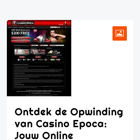
Ontdek de Opwinding
van Casino Epoca:
Jouw Online