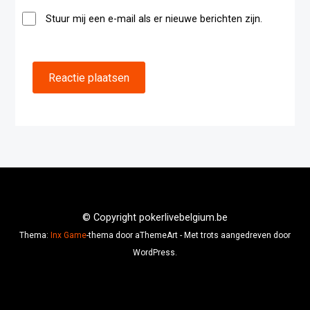
Stuur mij een e-mail als er nieuwe berichten zijn.
Reactie plaatsen
© Copyright pokerlivebelgium.be
Thema:
Inx Game
-thema door aThemeArt - Met trots aangedreven door
WordPress.