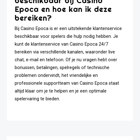
beschikbaar bij Casino
Epoca en hoe kan ik deze
bereiken?
Bij Casino Epoca is er een uitstekende klantenservice
beschikbaar voor spelers die hulp nodig hebben. Je
kunt de klantenservice van Casino Epoca 24/7
bereiken via verschillende kanalen, waaronder live
chat, e-mail en telefoon. Of je nu vragen hebt over
bonussen, betalingen, spelregels of technische
problemen ondervindt, het vriendelijke en
professionele supportteam van Casino Epoca staat
altijd klaar om je te helpen en je een optimale
spelervaring te bieden.