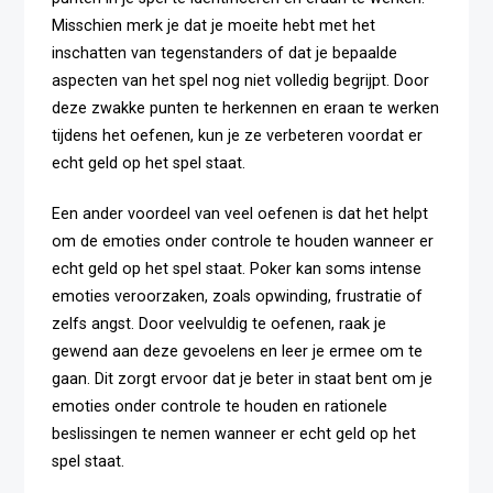
Misschien merk je dat je moeite hebt met het
inschatten van tegenstanders of dat je bepaalde
aspecten van het spel nog niet volledig begrijpt. Door
deze zwakke punten te herkennen en eraan te werken
tijdens het oefenen, kun je ze verbeteren voordat er
echt geld op het spel staat.
Een ander voordeel van veel oefenen is dat het helpt
om de emoties onder controle te houden wanneer er
echt geld op het spel staat. Poker kan soms intense
emoties veroorzaken, zoals opwinding, frustratie of
zelfs angst. Door veelvuldig te oefenen, raak je
gewend aan deze gevoelens en leer je ermee om te
gaan. Dit zorgt ervoor dat je beter in staat bent om je
emoties onder controle te houden en rationele
beslissingen te nemen wanneer er echt geld op het
spel staat.