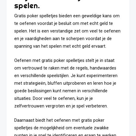
spelen.
Gratis poker spelletjes bieden een geweldige kans om
te oefenen voordat je besluit om met echt geld te
spelen. Het is een verstandige zet om veel te oefenen
en je vaardigheden aan te scherpen voordat je de
spanning van het spelen met echt geld ervaart.
Oefenen met gratis poker spelletjes stelt je in staat
om vertrouwd te raken met de regels, handwaardes
en verschillende speelstijlen. Je kunt experimenteren
met strategieën, bluffen uitproberen en leren hoe je
goede beslissingen kunt nemen in verschillende
situaties. Door veel te oefenen, kun je je
zelfvertrouwen vergroten en je spel verbeteren.
Daarnaast biedt het oefenen met gratis poker
spelletjes de mogelijkheid om eventuele zwakke
punten in je spel te identificeren en eraan te werken.