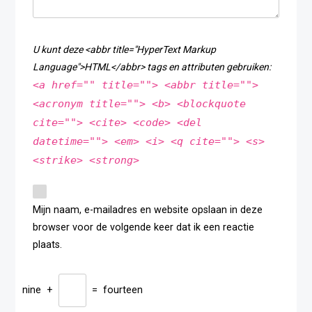
U kunt deze <abbr title="HyperText Markup
Language">HTML</abbr> tags en attributen gebruiken:
<a href="" title=""> <abbr title="">
<acronym title=""> <b> <blockquote
cite=""> <cite> <code> <del
datetime=""> <em> <i> <q cite=""> <s>
<strike> <strong>
Mijn naam, e-mailadres en website opslaan in deze
browser voor de volgende keer dat ik een reactie
plaats.
nine
+
=
fourteen