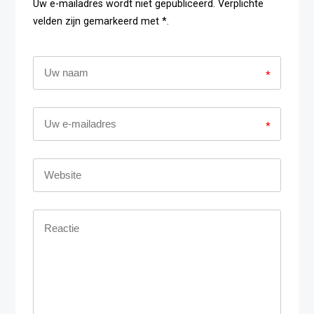
Uw e-mailadres wordt niet gepubliceerd. Verplichte
velden zijn gemarkeerd met *.
*
*