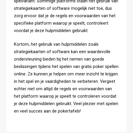
spelvariant. Sommige platforms staan het gebruik van
strategiekaarten of software mogelijk niet toe, dus
zorg ervoor dat je de regels en voorwaarden van het
specifieke platform waarop je speelt, controleert
voordat je deze hulpmiddelen gebruikt.
Kortom, het gebruik van hulpmiddelen zoals
strategiekaarten of software kan een waardevolle
ondersteuning bieden bij het nemen van goede
beslissingen tijdens het spelen van gratis poker spellen
online. Ze kunnen je helpen om meer inzicht te krijgen
in het spel en je vaardigheden te verbeteren. Vergeet
echter niet om altijd de regels en voorwaarden van
het platform waarop je speelt te controleren voordat
je deze hulpmiddelen gebruikt. Veel plezier met spelen
en veel succes aan de pokertafels!