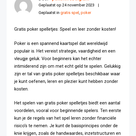
Geplaatst op
24 november 2023
Geplaatst in
gratis spel
,
poker
Gratis poker spelletjes: Speel en leer zonder kosten!
Poker is een spannend kaartspel dat wereldwijd
populair is. Het vereist strategie, vaardigheid en een
vleugje geluk. Voor beginners kan het echter
intimiderend zijn om met echt geld te spelen. Gelukkig
zijn er tal van gratis poker spelletjes beschikbaar waar
je kunt oefenen, leren en plezier kunt hebben zonder
kosten.
Het spelen van gratis poker spelletjes biedt een aantal
voordelen, vooral voor beginnende spelers. Ten eerste
kun je de regels van het spel leren zonder financiële
risico’s te nemen. Je kunt de basisprincipes onder de
knie krijgen, zoals de handwaardes, inzetstructuren en