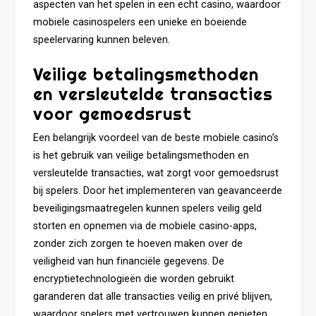
aspecten van het spelen in een echt casino, waardoor
mobiele casinospelers een unieke en boeiende
speelervaring kunnen beleven.
Veilige betalingsmethoden
en versleutelde transacties
voor gemoedsrust
Een belangrijk voordeel van de beste mobiele casino’s
is het gebruik van veilige betalingsmethoden en
versleutelde transacties, wat zorgt voor gemoedsrust
bij spelers. Door het implementeren van geavanceerde
beveiligingsmaatregelen kunnen spelers veilig geld
storten en opnemen via de mobiele casino-apps,
zonder zich zorgen te hoeven maken over de
veiligheid van hun financiële gegevens. De
encryptietechnologieën die worden gebruikt
garanderen dat alle transacties veilig en privé blijven,
waardoor spelers met vertrouwen kunnen genieten