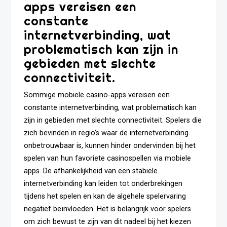
apps vereisen een
constante
internetverbinding, wat
problematisch kan zijn in
gebieden met slechte
connectiviteit.
Sommige mobiele casino-apps vereisen een
constante internetverbinding, wat problematisch kan
zijn in gebieden met slechte connectiviteit. Spelers die
zich bevinden in regio’s waar de internetverbinding
onbetrouwbaar is, kunnen hinder ondervinden bij het
spelen van hun favoriete casinospellen via mobiele
apps. De afhankelijkheid van een stabiele
internetverbinding kan leiden tot onderbrekingen
tijdens het spelen en kan de algehele spelervaring
negatief beïnvloeden. Het is belangrijk voor spelers
om zich bewust te zijn van dit nadeel bij het kiezen