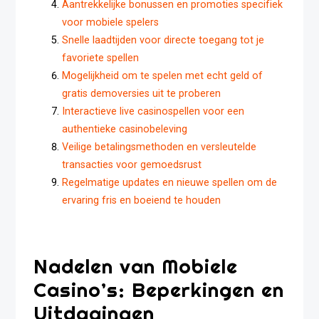
Aantrekkelijke bonussen en promoties specifiek
voor mobiele spelers
Snelle laadtijden voor directe toegang tot je
favoriete spellen
Mogelijkheid om te spelen met echt geld of
gratis demoversies uit te proberen
Interactieve live casinospellen voor een
authentieke casinobeleving
Veilige betalingsmethoden en versleutelde
transacties voor gemoedsrust
Regelmatige updates en nieuwe spellen om de
ervaring fris en boeiend te houden
Nadelen van Mobiele
Casino’s: Beperkingen en
Uitdagingen