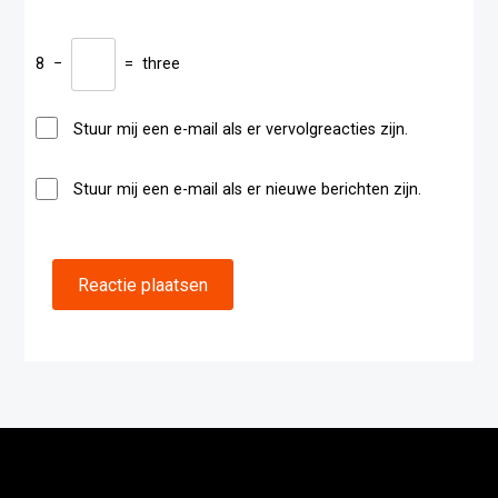
8
−
=
three
Stuur mij een e-mail als er vervolgreacties zijn.
Stuur mij een e-mail als er nieuwe berichten zijn.
Reactie plaatsen