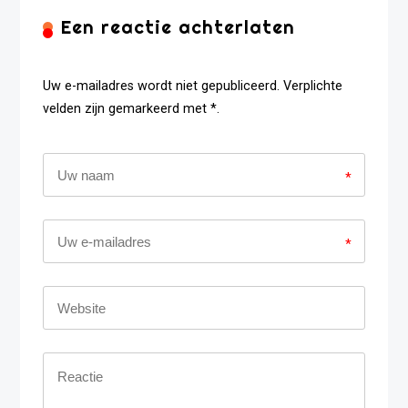
Een reactie achterlaten
Uw e-mailadres wordt niet gepubliceerd. Verplichte
velden zijn gemarkeerd met *.
*
*