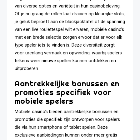
van diverse opties en variëteit in hun casinobeleving.
Of je nu graag de rollen laat draaien op kleurrijke slots,
je geluk beproeft aan de blackjacktafel of de spanning
van een live roulettespel wilt ervaren, mobiele casino’s
met een brede selectie zorgen ervoor dat er voor elk
type speler iets te vinden is. Deze diversiteit zorgt
voor urenlang vermaak en opwinding, waarbij spelers
telkens weer nieuwe spellen kunnen ontdekken en
uitproberen.
Aantrekkelijke bonussen en
promoties specifiek voor
mobiele spelers
Mobiele casino’s bieden aantrekkelijke bonussen en
promoties die specifiek zijn ontworpen voor spelers
die via hun smartphone of tablet spelen. Deze
exclusieve aanbiedingen kunnen onder meer gratis