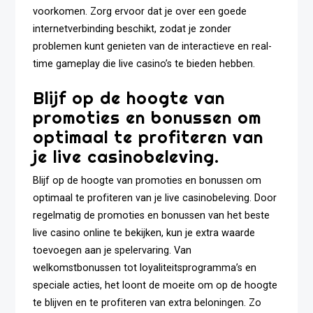
voorkomen. Zorg ervoor dat je over een goede
internetverbinding beschikt, zodat je zonder
problemen kunt genieten van de interactieve en real-
time gameplay die live casino’s te bieden hebben.
Blijf op de hoogte van
promoties en bonussen om
optimaal te profiteren van
je live casinobeleving.
Blijf op de hoogte van promoties en bonussen om
optimaal te profiteren van je live casinobeleving. Door
regelmatig de promoties en bonussen van het beste
live casino online te bekijken, kun je extra waarde
toevoegen aan je spelervaring. Van
welkomstbonussen tot loyaliteitsprogramma’s en
speciale acties, het loont de moeite om op de hoogte
te blijven en te profiteren van extra beloningen. Zo