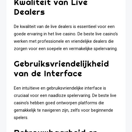
Kwaliteit van Live
Dealers
De kwaliteit van de live dealers is essentieel voor een
goede ervaring in het live casino. De beste live casino’s
werken met professionele en vriendelijke dealers die
zorgen voor een soepele en vermakelijke spelervaring.
Gebruiksvriendelijkheid
van de Interface
Een intuïtieve en gebruiksvriendelijke interface is
cruciaal voor een naadloze spelervaring. De beste live
casino’s hebben goed ontworpen platforms die
gemakkelijk te navigeren zijn, zelfs voor beginnende
spelers.