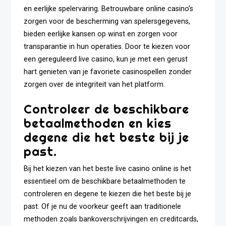
en eerlijke spelervaring. Betrouwbare online casino’s
zorgen voor de bescherming van spelersgegevens,
bieden eerlijke kansen op winst en zorgen voor
transparantie in hun operaties. Door te kiezen voor
een gereguleerd live casino, kun je met een gerust
hart genieten van je favoriete casinospellen zonder
zorgen over de integriteit van het platform.
Controleer de beschikbare
betaalmethoden en kies
degene die het beste bij je
past.
Bij het kiezen van het beste live casino online is het
essentieel om de beschikbare betaalmethoden te
controleren en degene te kiezen die het beste bij je
past. Of je nu de voorkeur geeft aan traditionele
methoden zoals bankoverschrijvingen en creditcards,