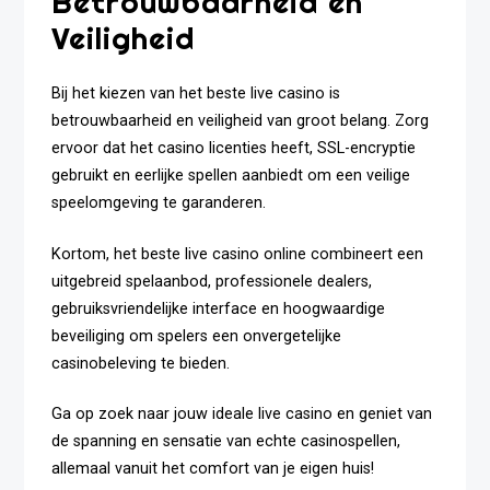
Betrouwbaarheid en
Veiligheid
Bij het kiezen van het beste live casino is
betrouwbaarheid en veiligheid van groot belang. Zorg
ervoor dat het casino licenties heeft, SSL-encryptie
gebruikt en eerlijke spellen aanbiedt om een veilige
speelomgeving te garanderen.
Kortom, het beste live casino online combineert een
uitgebreid spelaanbod, professionele dealers,
gebruiksvriendelijke interface en hoogwaardige
beveiliging om spelers een onvergetelijke
casinobeleving te bieden.
Ga op zoek naar jouw ideale live casino en geniet van
de spanning en sensatie van echte casinospellen,
allemaal vanuit het comfort van je eigen huis!