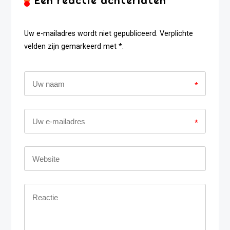
Een reactie achterlaten
Uw e-mailadres wordt niet gepubliceerd. Verplichte
velden zijn gemarkeerd met *.
*
*