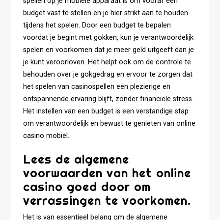
spellen op je mobiele apparaat is om vooraf een
budget vast te stellen en je hier strikt aan te houden
tijdens het spelen. Door een budget te bepalen
voordat je begint met gokken, kun je verantwoordelijk
spelen en voorkomen dat je meer geld uitgeeft dan je
je kunt veroorloven. Het helpt ook om de controle te
behouden over je gokgedrag en ervoor te zorgen dat
het spelen van casinospellen een plezierige en
ontspannende ervaring blijft, zonder financiële stress.
Het instellen van een budget is een verstandige stap
om verantwoordelijk en bewust te genieten van online
casino mobiel.
Lees de algemene
voorwaarden van het online
casino goed door om
verrassingen te voorkomen.
Het is van essentieel belang om de algemene