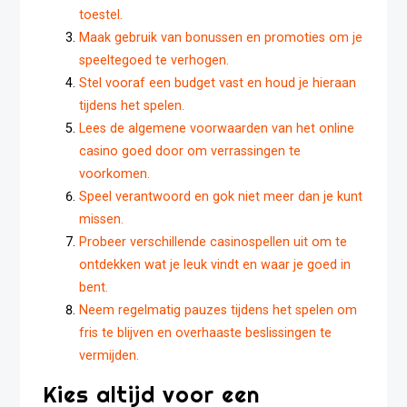
toestel.
Maak gebruik van bonussen en promoties om je
speeltegoed te verhogen.
Stel vooraf een budget vast en houd je hieraan
tijdens het spelen.
Lees de algemene voorwaarden van het online
casino goed door om verrassingen te
voorkomen.
Speel verantwoord en gok niet meer dan je kunt
missen.
Probeer verschillende casinospellen uit om te
ontdekken wat je leuk vindt en waar je goed in
bent.
Neem regelmatig pauzes tijdens het spelen om
fris te blijven en overhaaste beslissingen te
vermijden.
Kies altijd voor een