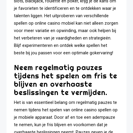
slots, blackjack, roulette en poker, krijg je de kans om
je favorieten te identificeren en te ontdekken waar je
talenten liggen. Het uitproberen van verschillende
spellen op online casino mobiel kan niet alleen zorgen
voor meer variatie en opwinding, maar ook helpen bij
het verbeteren van je vaardigheden en strategieën.
Blijf experimenteren en ontdek welke spellen het
beste bij jou passen voor een optimale gokervaring!
Neem regelmatig pauzes
tijdens het spelen om fris te
blijven en overhaaste
beslissingen te vermijden.
Het is van essentieel belang om regelmatig pauzes te
nemen tijdens het spelen van online casino spellen op
je mobiele apparaat. Door af en toe een adempauze
te nemen, kun je fris blijven en voorkomen dat je
overhaaste beslissingen neemt. Pauzes geven je de