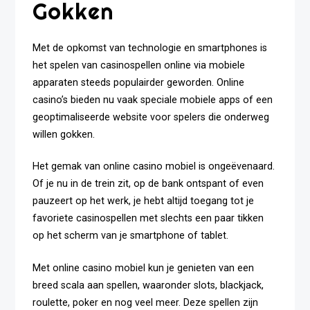
Gokken
Met de opkomst van technologie en smartphones is
het spelen van casinospellen online via mobiele
apparaten steeds populairder geworden. Online
casino’s bieden nu vaak speciale mobiele apps of een
geoptimaliseerde website voor spelers die onderweg
willen gokken.
Het gemak van online casino mobiel is ongeëvenaard.
Of je nu in de trein zit, op de bank ontspant of even
pauzeert op het werk, je hebt altijd toegang tot je
favoriete casinospellen met slechts een paar tikken
op het scherm van je smartphone of tablet.
Met online casino mobiel kun je genieten van een
breed scala aan spellen, waaronder slots, blackjack,
roulette, poker en nog veel meer. Deze spellen zijn