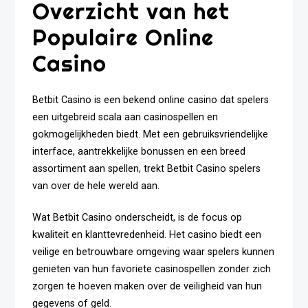
Overzicht van het
Populaire Online
Casino
Betbit Casino is een bekend online casino dat spelers
een uitgebreid scala aan casinospellen en
gokmogelijkheden biedt. Met een gebruiksvriendelijke
interface, aantrekkelijke bonussen en een breed
assortiment aan spellen, trekt Betbit Casino spelers
van over de hele wereld aan.
Wat Betbit Casino onderscheidt, is de focus op
kwaliteit en klanttevredenheid. Het casino biedt een
veilige en betrouwbare omgeving waar spelers kunnen
genieten van hun favoriete casinospellen zonder zich
zorgen te hoeven maken over de veiligheid van hun
gegevens of geld.