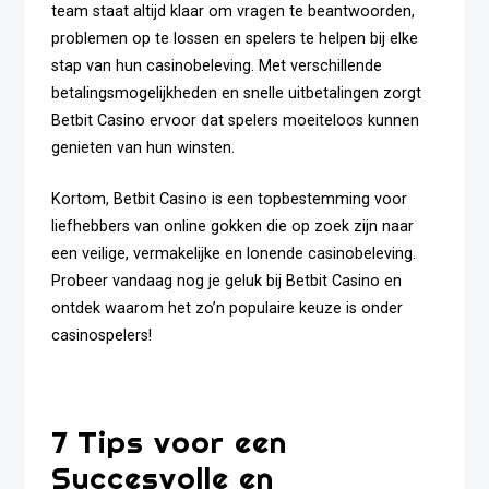
team staat altijd klaar om vragen te beantwoorden,
problemen op te lossen en spelers te helpen bij elke
stap van hun casinobeleving. Met verschillende
betalingsmogelijkheden en snelle uitbetalingen zorgt
Betbit Casino ervoor dat spelers moeiteloos kunnen
genieten van hun winsten.
Kortom, Betbit Casino is een topbestemming voor
liefhebbers van online gokken die op zoek zijn naar
een veilige, vermakelijke en lonende casinobeleving.
Probeer vandaag nog je geluk bij Betbit Casino en
ontdek waarom het zo’n populaire keuze is onder
casinospelers!
7 Tips voor een
Succesvolle en