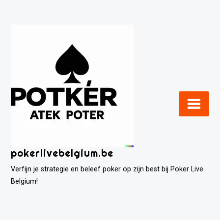
Ga
naar
de
inhoud
pokerlivebelgium.be
Verfijn je strategie en beleef poker op zijn best bij Poker Live
Belgium!