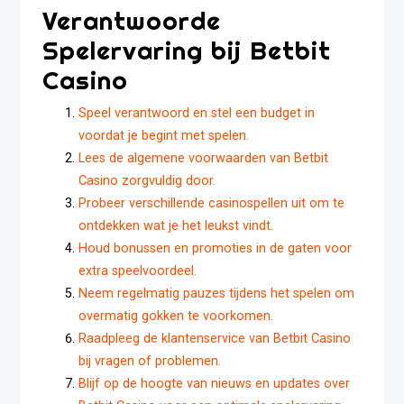
Verantwoorde
Spelervaring bij Betbit
Casino
Speel verantwoord en stel een budget in
voordat je begint met spelen.
Lees de algemene voorwaarden van Betbit
Casino zorgvuldig door.
Probeer verschillende casinospellen uit om te
ontdekken wat je het leukst vindt.
Houd bonussen en promoties in de gaten voor
extra speelvoordeel.
Neem regelmatig pauzes tijdens het spelen om
overmatig gokken te voorkomen.
Raadpleeg de klantenservice van Betbit Casino
bij vragen of problemen.
Blijf op de hoogte van nieuws en updates over