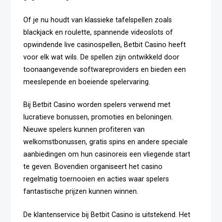
Of je nu houdt van klassieke tafelspellen zoals
blackjack en roulette, spannende videoslots of
opwindende live casinospellen, Betbit Casino heeft
voor elk wat wils. De spellen zijn ontwikkeld door
toonaangevende softwareproviders en bieden een
meeslepende en boeiende spelervaring.
Bij Betbit Casino worden spelers verwend met
lucratieve bonussen, promoties en beloningen.
Nieuwe spelers kunnen profiteren van
welkomstbonussen, gratis spins en andere speciale
aanbiedingen om hun casinoreis een vliegende start
te geven. Bovendien organiseert het casino
regelmatig toernooien en acties waar spelers
fantastische prijzen kunnen winnen.
De klantenservice bij Betbit Casino is uitstekend. Het