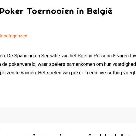
 Poker Toernooien in België
Uncategorized
ien: De Spanning en Sensatie van het Spel in Persoon Ervaren Li
van de pokerwereld, waar spelers samenkomen om hun vaardighed
 prijzen te winnen. Het spelen van poker in een live setting voegt