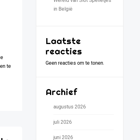
Wereld van Slot Spelletjes
in België
Laatste
reacties
ve
Geen reacties om te tonen.
en te
Archief
augustus 2026
juli 2026
juni 2026