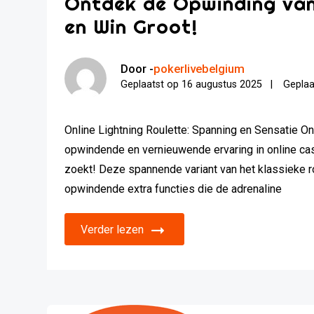
Ontdek de Opwinding van 
en Win Groot!
Door -
pokerlivebelgium
Geplaatst op
16 augustus 2025
Geplaa
Online Lightning Roulette: Spanning en Sensatie On
opwindende en vernieuwende ervaring in online cas
zoekt! Deze spannende variant van het klassieke r
opwindende extra functies die de adrenaline
Verder lezen