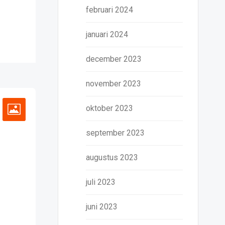
februari 2024
januari 2024
december 2023
november 2023
oktober 2023
september 2023
augustus 2023
juli 2023
juni 2023