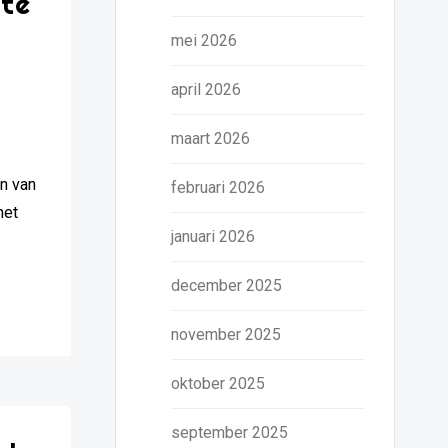
ste
mei 2026
april 2026
maart 2026
en van
februari 2026
het
januari 2026
december 2025
november 2025
oktober 2025
september 2025