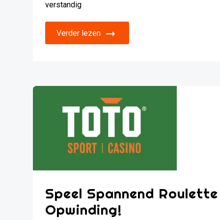
verstandig
Verder lezen
Speel Spannend Roulette 
Opwinding!