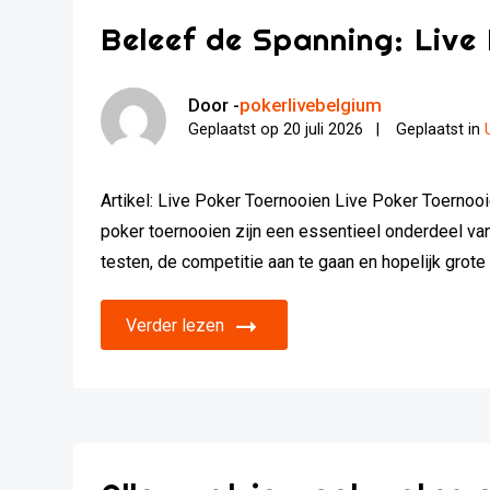
Beleef de Spanning: Live
Door -
pokerlivebelgium
Geplaatst op
20 juli 2026
Geplaatst in
Artikel: Live Poker Toernooien Live Poker Toernoo
poker toernooien zijn een essentieel onderdeel 
testen, de competitie aan te gaan en hopelijk grote
Verder lezen