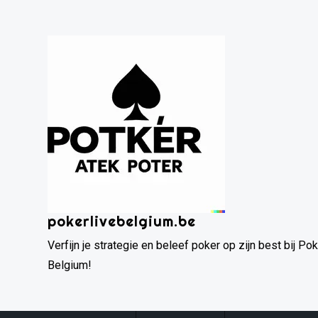
Ga
naar
de
inhoud
pokerlivebelgium.be
Verfijn je strategie en beleef poker op zijn best bij Po
Belgium!