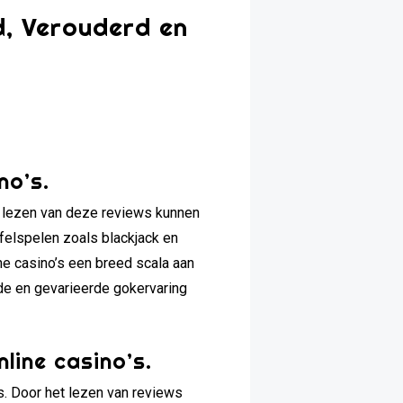
d, Verouderd en
no’s.
et lezen van deze reviews kunnen
afelspelen zoals blackjack en
ne casino’s een breed scala aan
nde en gevarieerde gokervaring
nline casino’s.
’s. Door het lezen van reviews