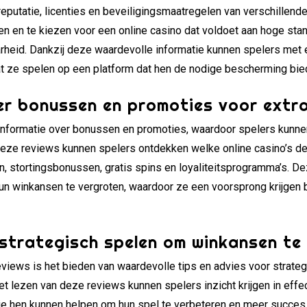
reputatie, licenties en beveiligingsmaatregelen van verschillende 
 en te kiezen voor een online casino dat voldoet aan hoge sta
aarheid. Dankzij deze waardevolle informatie kunnen spelers met 
at ze spelen op een platform dat hen de nodige bescherming bie
er bonussen en promoties voor extra
nformatie over bonussen en promoties, waardoor spelers kunnen
deze reviews kunnen spelers ontdekken welke online casino’s d
 stortingsbonussen, gratis spins en loyaliteitsprogramma’s. De
un winkansen te vergroten, waardoor ze een voorsprong krijgen b
 strategisch spelen om winkansen te
eviews is het bieden van waardevolle tips en advies voor strate
t lezen van deze reviews kunnen spelers inzicht krijgen in eff
ie hen kunnen helpen om hun spel te verbeteren en meer succes 