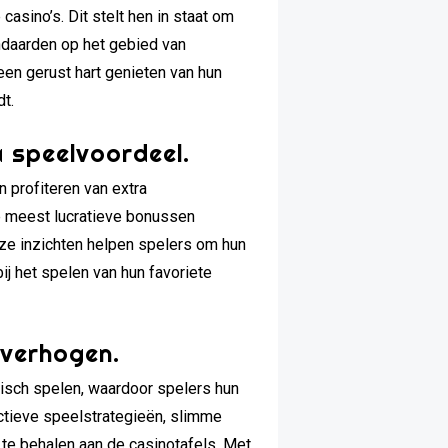
casino’s. Dit stelt hen in staat om
ndaarden op het gebied van
een gerust hart genieten van hun
dt.
 speelvoordeel.
 profiteren van extra
e meest lucratieve bonussen
ze inzichten helpen spelers om hun
ij het spelen van hun favoriete
 verhogen.
gisch spelen, waardoor spelers hun
ectieve speelstrategieën, slimme
te behalen aan de casinotafels. Met