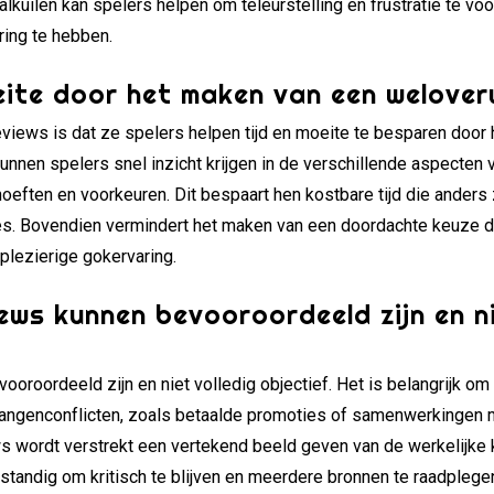
alkuilen kan spelers helpen om teleurstelling en frustratie te vo
ring te hebben.
eite door het maken van een welove
reviews is dat ze spelers helpen tijd en moeite te besparen do
nnen spelers snel inzicht krijgen in de verschillende aspecten v
hoeften en voorkeuren. Dit bespaart hen kostbare tijd die ander
ies. Bovendien vermindert het maken van een doordachte keuze d
plezierige gokervaring.
ews kunnen bevooroordeeld zijn en ni
oroordeeld zijn en niet volledig objectief. Het is belangrijk 
angenconflicten, zoals betaalde promoties of samenwerkingen m
ws wordt verstrekt een vertekend beeld geven van de werkelijke 
standig om kritisch te blijven en meerdere bronnen te raadplegen