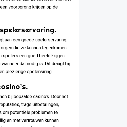
 een voorsprong krijgen op de
spelerservaring.
agt aan een goede spelerservaring.
f zorgen die ze kunnen tegenkomen
en spelers een goed beeld krijgen
anneer dat nodig is. Dit draagt bij
en plezierige spelervaring.
casino’s.
men bij bepaalde casino’s. Door het
utaties, trage uitbetalingen,
rs om potentiële problemen te
ilig en met vertrouwen kunnen