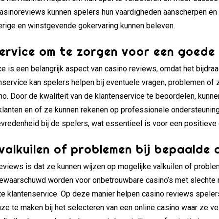
t casinoreviews kunnen spelers hun vaardigheden aanscherpen en
ierige en winstgevende gokervaring kunnen beleven.
ervice om te zorgen voor een goede 
e is een belangrijk aspect van casino reviews, omdat het bijdra
tenservice kan spelers helpen bij eventuele vragen, problemen o
ino. Door de kwaliteit van de klantenservice te beoordelen, kunn
klanten en of ze kunnen rekenen op professionele ondersteuning w
vredenheid bij de spelers, wat essentieel is voor een positieve 
valkuilen of problemen bij bepaalde 
reviews is dat ze kunnen wijzen op mogelijke valkuilen of proble
ewaarschuwd worden voor onbetrouwbare casino’s met slechte rep
te klantenservice. Op deze manier helpen casino reviews spele
e te maken bij het selecteren van een online casino waar ze ve