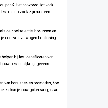
jou past? Het antwoord ligt vaak
lers die op zoek zijn naar een
zoals de spelselectie, bonussen en
n je een weloverwogen beslissing
 helpen bij het identificeren van
at jouw persoonlijke gegevens
ren van bonussen en promoties, hoe
uiken, kun je jouw gokervaring naar