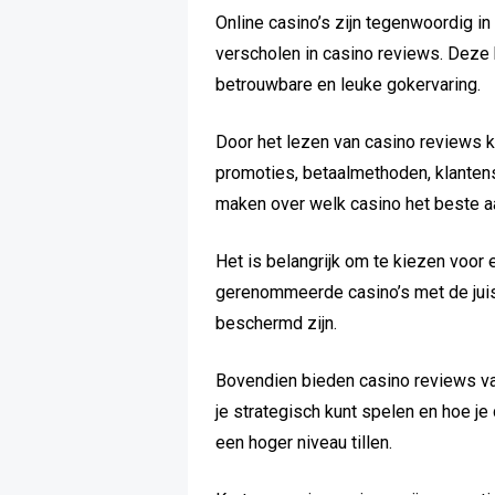
Online casino’s zijn tegenwoordig in
verscholen in casino reviews. Deze 
betrouwbare en leuke gokervaring.
Door het lezen van casino reviews kr
promoties, betaalmethoden, klanten
maken over welk casino het beste aa
Het is belangrijk om te kiezen voor e
gerenommeerde casino’s met de juis
beschermd zijn.
Bovendien bieden casino reviews va
je strategisch kunt spelen en hoe je
een hoger niveau tillen.