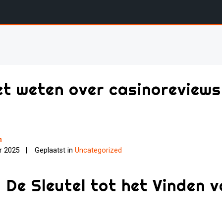
et weten over casinoreviews
m
r 2025
Geplaatst in
Uncategorized
 De Sleutel tot het Vinden 