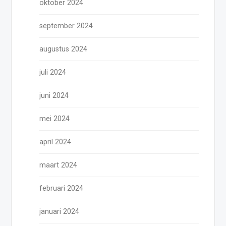
oktober 2024
september 2024
augustus 2024
juli 2024
juni 2024
mei 2024
april 2024
maart 2024
februari 2024
januari 2024