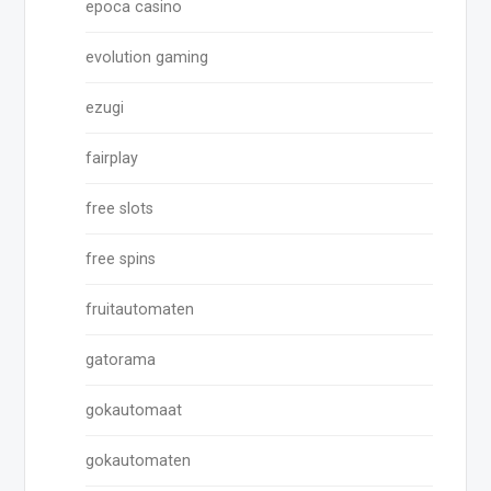
epoca casino
evolution gaming
ezugi
fairplay
free slots
free spins
fruitautomaten
gatorama
gokautomaat
gokautomaten