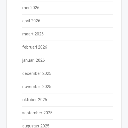
mei 2026
april 2026
maart 2026
februari 2026
januari 2026
december 2025
november 2025
oktober 2025
september 2025
augustus 2025