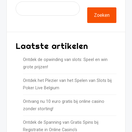
Zoeken
Laatste artikelen
Ontdek de opwinding van slots: Speel en win
grote prijzen!
Ontdek het Plezier van het Spelen van Slots bij
Poker Live Belgium
Ontvang nu 10 euro gratis bij online casino
zonder storting!
Ontdek de Spanning van Gratis Spins bij
Registratie in Online Casino’s