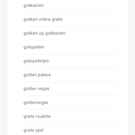
gokkasten
gokken online gratis
gokken op gokkasten
gokspellen
gokspelletjes
golden palace
golden vegas
goldenvegas
gratis roulette
gratis spel