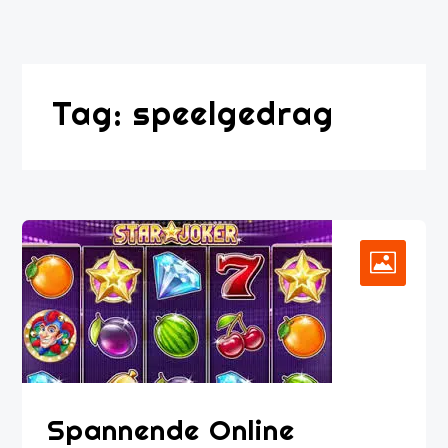
Tag:
speelgedrag
Spannende Online