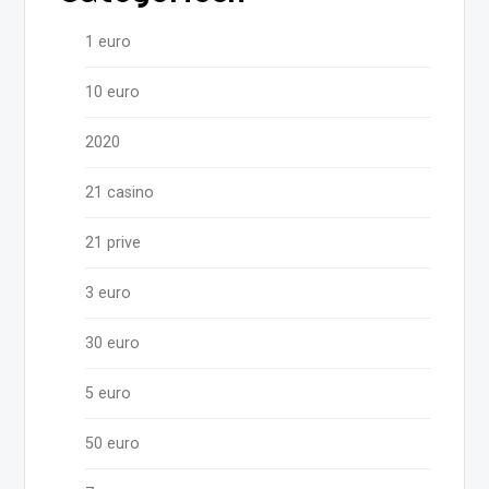
1 euro
10 euro
2020
21 casino
21 prive
3 euro
30 euro
5 euro
50 euro