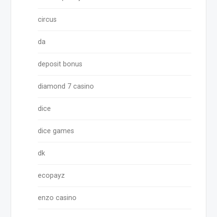
circus
da
deposit bonus
diamond 7 casino
dice
dice games
dk
ecopayz
enzo casino