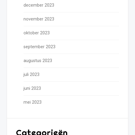
december 2023
november 2023
oktober 2023
september 2023
augustus 2023
juli 2023
juni 2023
mei 2023
Categorieën