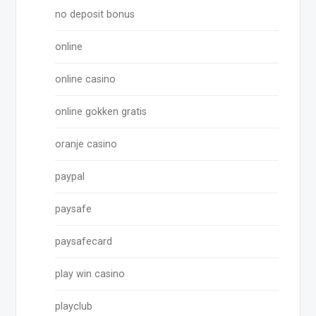
no deposit bonus
online
online casino
online gokken gratis
oranje casino
paypal
paysafe
paysafecard
play win casino
playclub