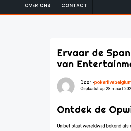
OVER ONS
CONTACT
Ervaar de Spann
van Entertainm
Door -
pokerlivebelgiu
Geplaatst op
28 maart 20
Ontdek de Opwi
Unibet staat wereldwijd bekend als