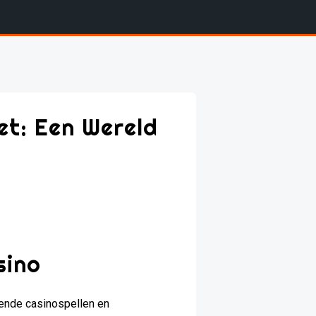
et: Een Wereld
sino
nende casinospellen en