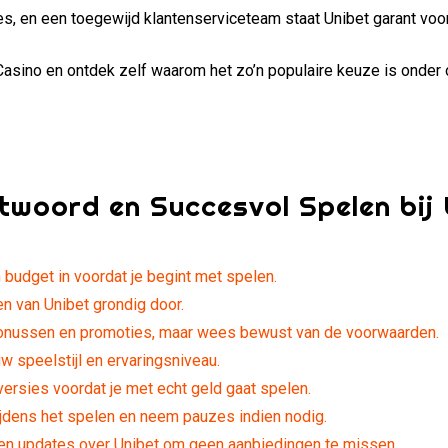
s, en een toegewijd klantenserviceteam staat Unibet garant voor
asino en ontdek zelf waarom het zo’n populaire keuze is onder 
twoord en Succesvol Spelen bij
 budget in voordat je begint met spelen.
 van Unibet grondig door.
onussen en promoties, maar wees bewust van de voorwaarden.
uw speelstijl en ervaringsniveau.
ersies voordat je met echt geld gaat spelen.
jdens het spelen en neem pauzes indien nodig.
 en updates over Unibet om geen aanbiedingen te missen.