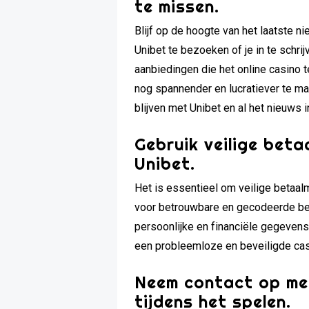
te missen.
Blijf op de hoogte van het laatste 
Unibet te bezoeken of je in te schri
aanbiedingen die het online casino t
nog spannender en lucratiever te ma
blijven met Unibet en al het nieuws 
Gebruik veilige bet
Unibet.
Het is essentieel om veilige betaal
voor betrouwbare en gecodeerde beta
persoonlijke en financiële gegevens
een probleemloze en beveiligde cas
Neem contact op met
tijdens het spelen.