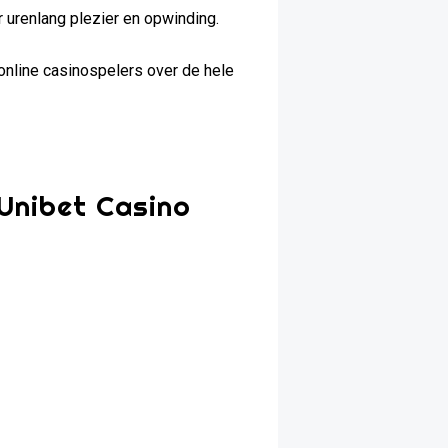
 urenlang plezier en opwinding.
online casinospelers over de hele
 Unibet Casino