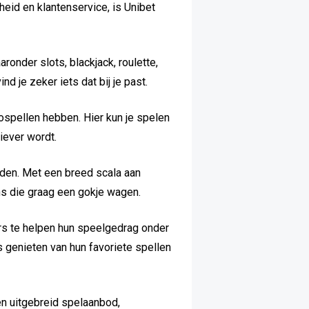
eid en klantenservice, is Unibet
ronder slots, blackjack, roulette,
d je zeker iets dat bij je past.
nospellen hebben. Hier kun je spelen
iever wordt.
den. Met een breed scala aan
ns die graag een gokje wagen.
rs te helpen hun speelgedrag onder
rs genieten van hun favoriete spellen
en uitgebreid spelaanbod,