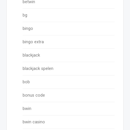
betwin
bg
bingo
bingo extra
blackjack
blackjack spelen
bob
bonus code
bwin
bwin casino