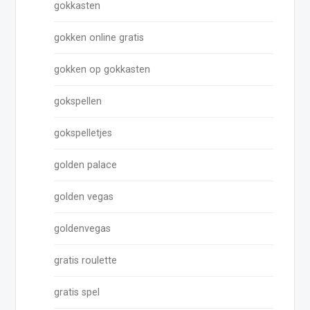
gokkasten
gokken online gratis
gokken op gokkasten
gokspellen
gokspelletjes
golden palace
golden vegas
goldenvegas
gratis roulette
gratis spel