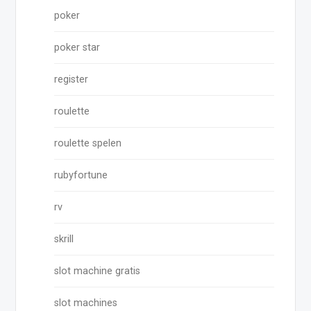
poker
poker star
register
roulette
roulette spelen
rubyfortune
rv
skrill
slot machine gratis
slot machines