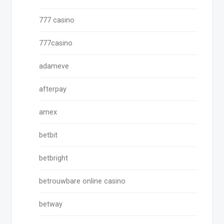
777 casino
777casino
adameve
afterpay
amex
betbit
betbright
betrouwbare online casino
betway