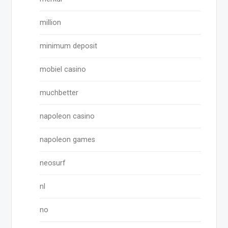
million
minimum deposit
mobiel casino
muchbetter
napoleon casino
napoleon games
neosurf
nl
no