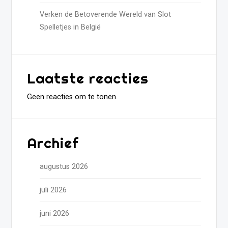
Verken de Betoverende Wereld van Slot
Spelletjes in België
Laatste reacties
Geen reacties om te tonen.
Archief
augustus 2026
juli 2026
juni 2026