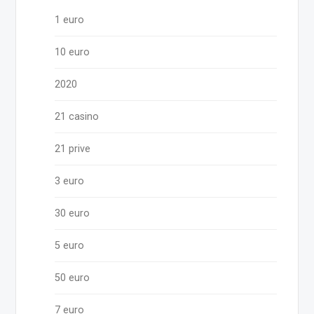
1 euro
10 euro
2020
21 casino
21 prive
3 euro
30 euro
5 euro
50 euro
7 euro