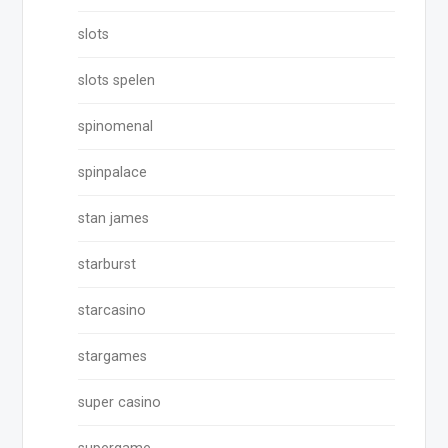
slots
slots spelen
spinomenal
spinpalace
stan james
starburst
starcasino
stargames
super casino