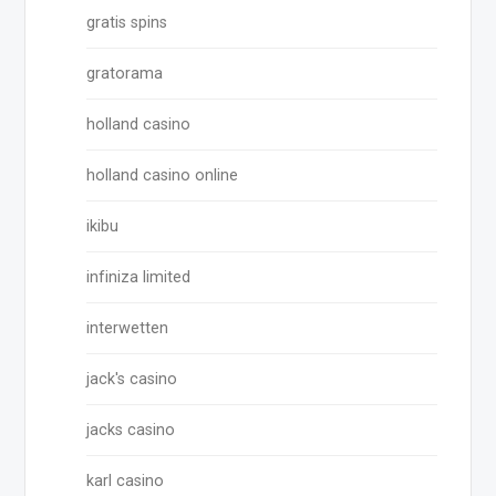
gratis spins
gratorama
holland casino
holland casino online
ikibu
infiniza limited
interwetten
jack's casino
jacks casino
karl casino