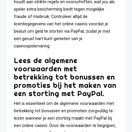
houdt aan strikte regels en voorschriften, wat jou als
speler extra bescherming biedt tegen mogelijke
fraude of misbruik. Controleer altijd de
licentiegegevens van het online casino voordat je
besluit om geld te storten via PayPal, zodat je met
een gerust hart kunt genieten van je
casinospelervaring.
Lees de algemene
voorwaarden met
betrekking tot bonussen en
promoties bij het maken van
een storting met PayPal.
Het is essentieel om de algemene voorwaarden met
betrekking tot bonussen en promoties zorgvuldig te
lezen wanneer je een storting maakt met PayPal bij
een online casino. Door de voorwaarden te begrijpen,