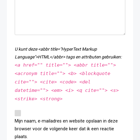
U kunt deze <abbr title="HyperText Markup
Language">HTML</abbr> tags en attributen gebruiken:
<a href="" title=""> <abbr title="">
<acronym title=""> <b> <blockquote
cite=""> <cite> <code> <del
datetime=""> <em> <i> <q cite=""> <s>
<strike> <strong>
Mijn naam, e-mailadres en website opslaan in deze
browser voor de volgende keer dat ik een reactie
plaats.