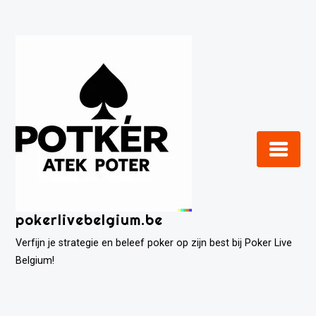
Ga
naar
de
inhoud
pokerlivebelgium.be
Verfijn je strategie en beleef poker op zijn best bij Poker Live
Belgium!