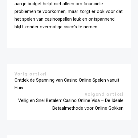
aan je budget helpt niet alleen om financiële
problemen te voorkomen, maar zorgt er ook voor dat
het spelen van casinospellen leuk en ontspannend
blijft zonder overmatige risico’s te nemen.
Vorig artikel
Ontdek de Spanning van Casino Online Spelen vanuit
Huis
Volgend artikel
Veilig en Snel Betalen: Casino Online Visa – De Ideale
Betaalmethode voor Online Gokken