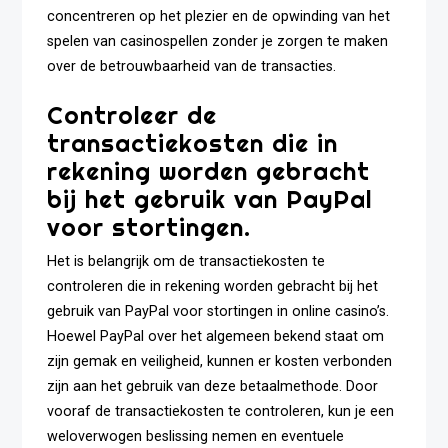
concentreren op het plezier en de opwinding van het
spelen van casinospellen zonder je zorgen te maken
over de betrouwbaarheid van de transacties.
Controleer de
transactiekosten die in
rekening worden gebracht
bij het gebruik van PayPal
voor stortingen.
Het is belangrijk om de transactiekosten te
controleren die in rekening worden gebracht bij het
gebruik van PayPal voor stortingen in online casino’s.
Hoewel PayPal over het algemeen bekend staat om
zijn gemak en veiligheid, kunnen er kosten verbonden
zijn aan het gebruik van deze betaalmethode. Door
vooraf de transactiekosten te controleren, kun je een
weloverwogen beslissing nemen en eventuele