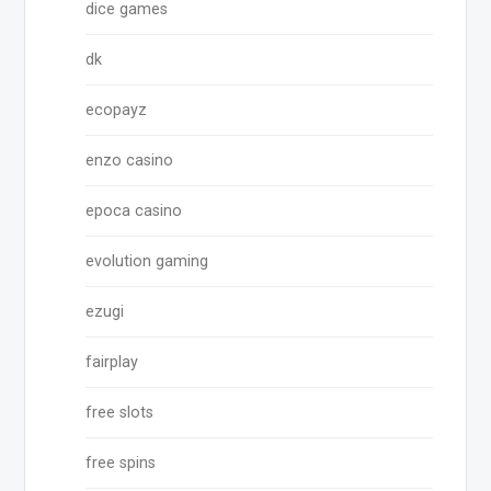
dice games
dk
ecopayz
enzo casino
epoca casino
evolution gaming
ezugi
fairplay
free slots
free spins