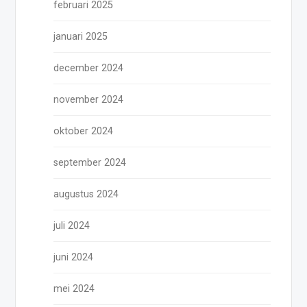
februari 2025
januari 2025
december 2024
november 2024
oktober 2024
september 2024
augustus 2024
juli 2024
juni 2024
mei 2024