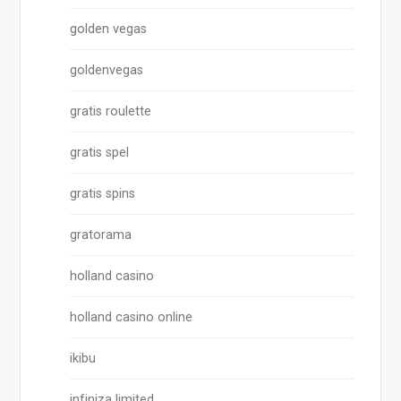
golden vegas
goldenvegas
gratis roulette
gratis spel
gratis spins
gratorama
holland casino
holland casino online
ikibu
infiniza limited