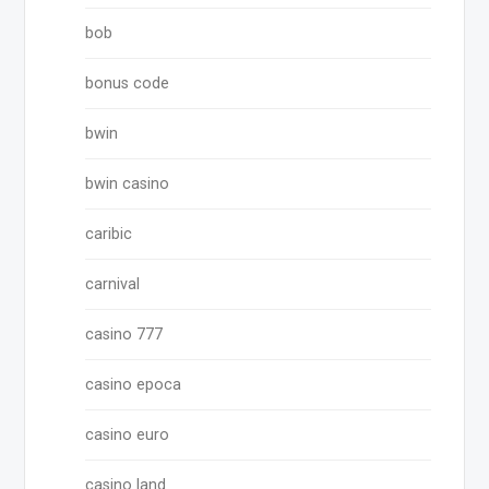
bob
bonus code
bwin
bwin casino
caribic
carnival
casino 777
casino epoca
casino euro
casino land