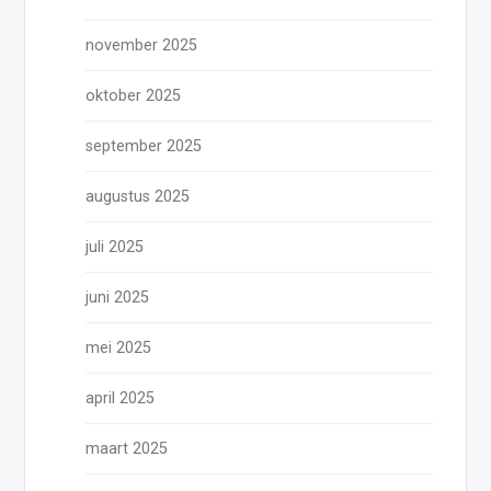
november 2025
oktober 2025
september 2025
augustus 2025
juli 2025
juni 2025
mei 2025
april 2025
maart 2025