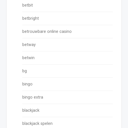
betbit
betbright
betrouwbare online casino
betway
betwin
bg
bingo
bingo extra
blackjack
blackjack spelen