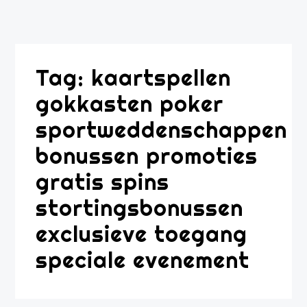
Tag:
kaartspellen
gokkasten poker
sportweddenschappen
bonussen promoties
gratis spins
stortingsbonussen
exclusieve toegang
speciale evenement