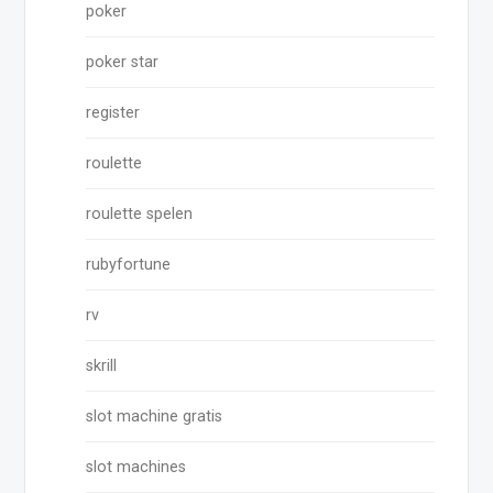
poker
poker star
register
roulette
roulette spelen
rubyfortune
rv
skrill
slot machine gratis
slot machines