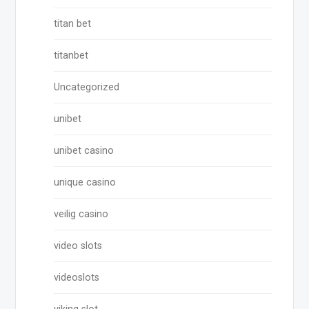
titan bet
titanbet
Uncategorized
unibet
unibet casino
unique casino
veilig casino
video slots
videoslots