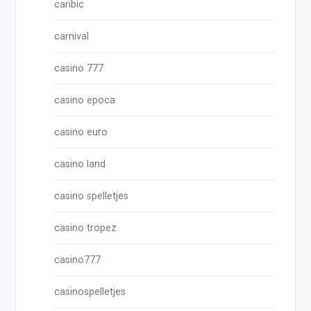
caribic
carnival
casino 777
casino epoca
casino euro
casino land
casino spelletjes
casino tropez
casino777
casinospelletjes