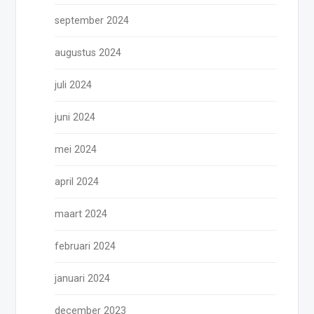
september 2024
augustus 2024
juli 2024
juni 2024
mei 2024
april 2024
maart 2024
februari 2024
januari 2024
december 2023