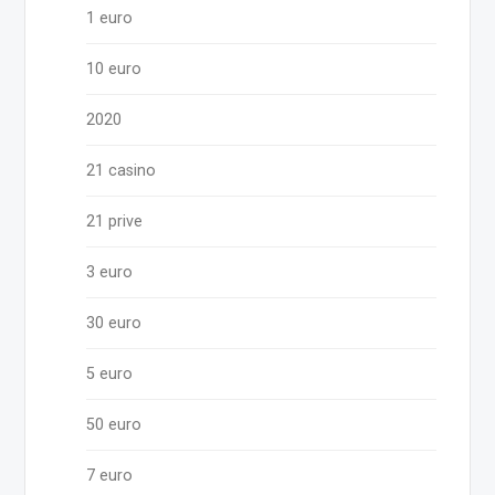
1 euro
10 euro
2020
21 casino
21 prive
3 euro
30 euro
5 euro
50 euro
7 euro