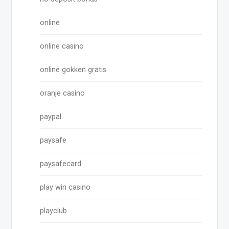
online
online casino
online gokken gratis
oranje casino
paypal
paysafe
paysafecard
play win casino
playclub