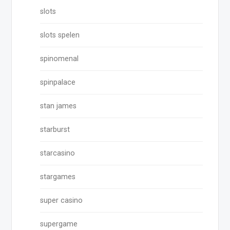
slots
slots spelen
spinomenal
spinpalace
stan james
starburst
starcasino
stargames
super casino
supergame