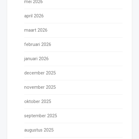
mei 2026
april 2026
maart 2026
februari 2026
januari 2026
december 2025
november 2025
oktober 2025
september 2025
augustus 2025