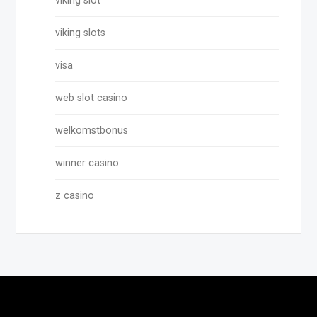
viking slot
viking slots
visa
web slot casino
welkomstbonus
winner casino
z casino