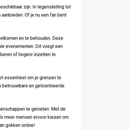
schikbaar zijn. In tegenstelling tot
 aanbieden. Of je nu een fan bent
rwelkomen en te behouden. Deze
ale evenementen. Dit voegt een
beren of hogere inzetten te
 het essentieel om je grenzen te
op betrouwbare en gelicentieerde
denschappen te genieten. Met de
eeds meer mensen ervoor kiezen om
an gokken online!