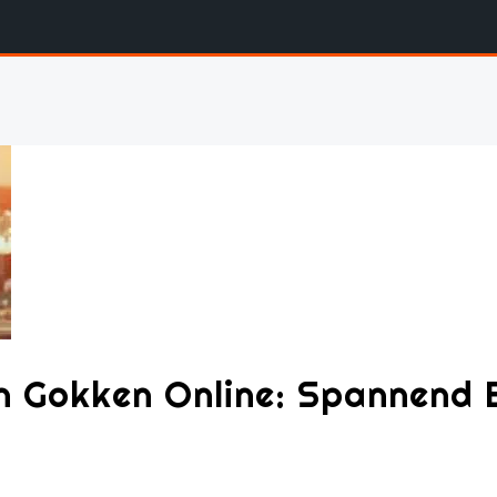
 Gokken Online: Spannend 