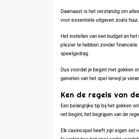
Daarnaast is het verstandig om alle
voor essentiële uitgaven zoals huur,
Het instellen van een budget en het 
plezier te hebben zonder financiële 
speelgedrag.
Dus voordat je begint met gokken on
genieten van het spel terwijl je veran
Ken de regels van de
Een belangrijke tip bij het gokken o
net begint, het begrijpen van de reg
Elk casinospel heeft zijn eigen set r