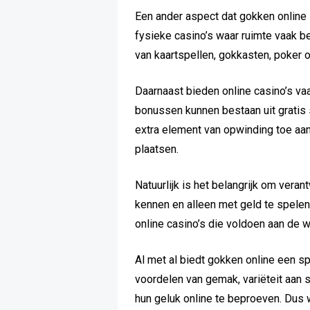
Een ander aspect dat gokken online z
fysieke casino’s waar ruimte vaak be
van kaartspellen, gokkasten, poker 
Daarnaast bieden online casino’s v
bonussen kunnen bestaan uit gratis
extra element van opwinding toe aan
plaatsen.
Natuurlijk is het belangrijk om veran
kennen en alleen met geld te spelen
online casino’s die voldoen aan de we
Al met al biedt gokken online een 
voordelen van gemak, variëteit aan
hun geluk online te beproeven. Dus