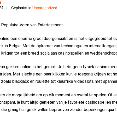
m
024
Geplaatst in
Uncategorized
 Populaire Vorm van Entertainment
online een enorme groei doorgemaakt en is het uitgegroeid tot e
k in België. Met de opkomst van technologie en internettoegang 
e krijgen tot een breed scala aan casinospellen en weddenschap
van gokken online is het gemak. Je hebt geen fysiek casino meer
rijden. Met slechts een paar klikken kun je toegang krijgen tot 
 zoals blackjack en roulette tot kleurrijke videoslots met spann
rs de mogelijkheid om op elk moment en overal te spelen. Of je
tspant, je kunt altijd genieten van je favoriete casinospellen me
 die graag hun geluk willen beproeven zonder beperkingen qua tij