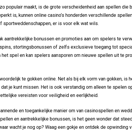
o populair maakt, is de grote verscheidenheid aan spellen die be
perkt is, kunnen online casino’s honderden verschillende spellen
of sportweddenschappen, er is voor elk wat wils.
aak aantrekkelijke bonussen en promoties aan om spelers te ve
 spins, stortingsbonussen of zelfs exclusieve toegang tot speci
 het spel en kan spelers aansporen om nieuwe spellen uit te pro
twoordelijk te gokken online. Net als bij elk vorm van gokken, is
 dat je kunt missen. Het is ook verstandig om alleen te spelen 
ttelijke vereisten voor veiligheid en eerlijkheid.
spannende en toegankelijke manier om van casinospellen en wed
 spellen en aantrekkelijke bonussen, is het geen wonder dat st
 waar wacht je nog op? Waag een gokje en ontdek de opwinding v