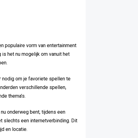
en populaire vorm van entertainment
is het nu mogelijk om vanuit het
pen.
 nodig om je favoriete spellen te
honderden verschillende spellen,
ende thema’s.
 nu onderweg bent, tijdens een
t slechts een internetverbinding. Dit
d en locatie.