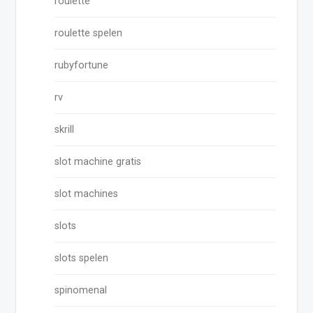
roulette
roulette spelen
rubyfortune
rv
skrill
slot machine gratis
slot machines
slots
slots spelen
spinomenal