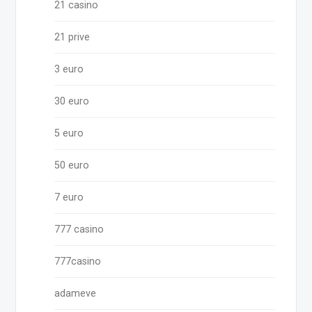
21 casino
21 prive
3 euro
30 euro
5 euro
50 euro
7 euro
777 casino
777casino
adameve