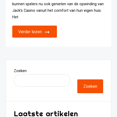
kunnen spelers nu ook genieten van de opwinding van
Jack’s Casino vanuit het comfort van hun eigen huis.
Het
Verder lezen
Zoeken
Zoeken
Laatste artikelen