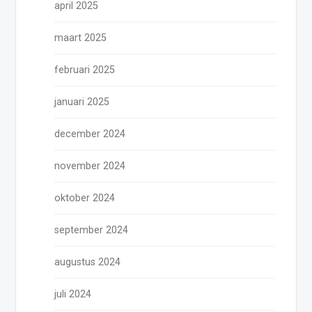
april 2025
maart 2025
februari 2025
januari 2025
december 2024
november 2024
oktober 2024
september 2024
augustus 2024
juli 2024