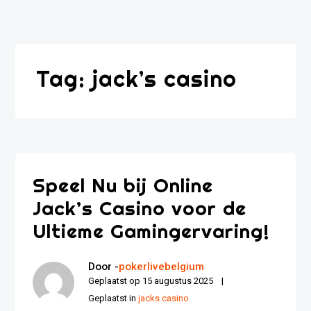
Tag:
jack’s casino
Speel Nu bij Online
Jack’s Casino voor de
Ultieme Gamingervaring!
Door -
pokerlivebelgium
Geplaatst op
15 augustus 2025
Geplaatst in
jacks casino