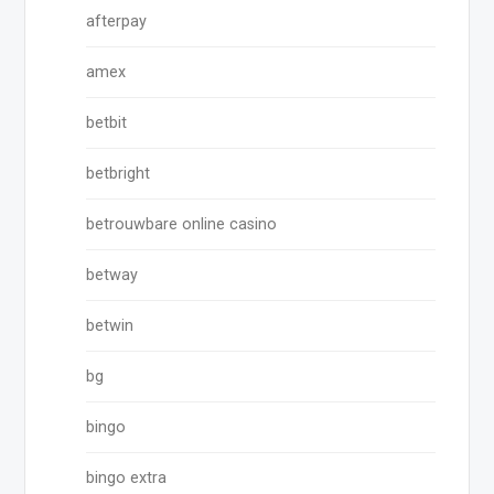
afterpay
amex
betbit
betbright
betrouwbare online casino
betway
betwin
bg
bingo
bingo extra