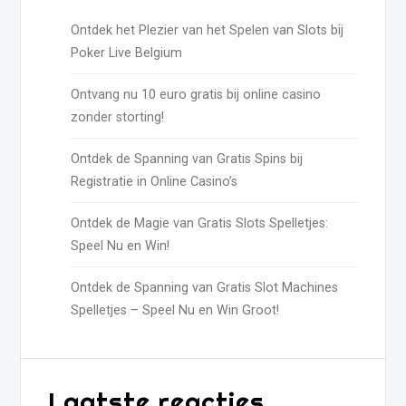
Ontdek het Plezier van het Spelen van Slots bij
Poker Live Belgium
Ontvang nu 10 euro gratis bij online casino
zonder storting!
Ontdek de Spanning van Gratis Spins bij
Registratie in Online Casino’s
Ontdek de Magie van Gratis Slots Spelletjes:
Speel Nu en Win!
Ontdek de Spanning van Gratis Slot Machines
Spelletjes – Speel Nu en Win Groot!
Laatste reacties