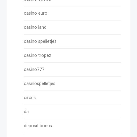
casino euro
casino land
casino spelletjes
casino tropez
casino777
casinospelletjes
circus
da
deposit bonus