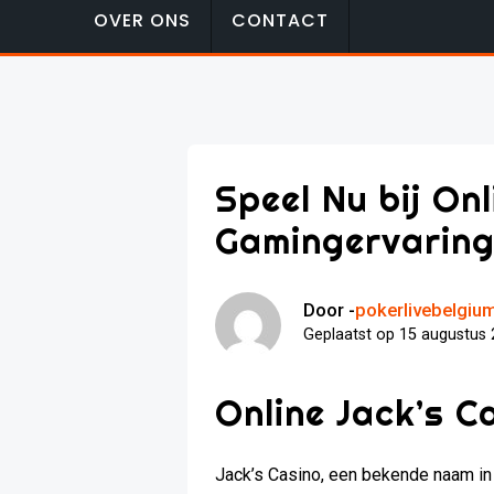
OVER ONS
CONTACT
Speel Nu bij On
Gamingervaring
Door -
pokerlivebelgiu
Geplaatst op
15 augustus
Online Jack’s C
Jack’s Casino, een bekende naam in 