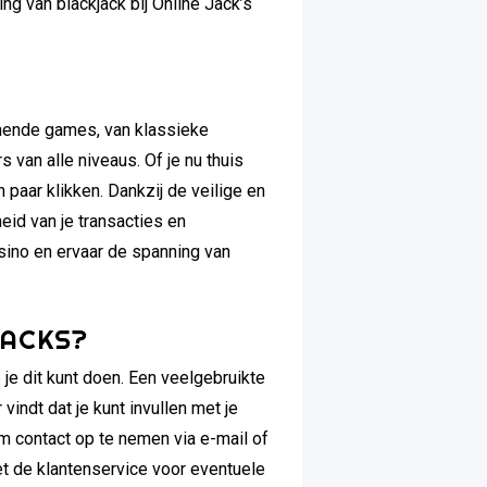
ng van blackjack bij Online Jack’s
nnende games, van klassieke
s van alle niveaus. Of je nu thuis
 paar klikken. Dankzij de veilige en
id van je transacties en
sino en ervaar de spanning van
 JACKS?
je dit kunt doen. Een veelgebruikte
indt dat je kunt invullen met je
m contact op te nemen via e-mail of
t de klantenservice voor eventuele