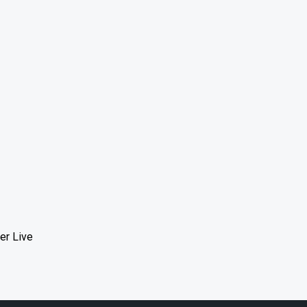
ker Live