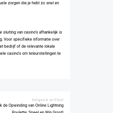
uele zorgen die je hebt zo snel en
 sluiting van casino’s afhankelijk is
. Voor specifieke informatie over
t bedrijf of de relevante lokale
uele casino’s om teleurstellingen te
Volgend artikel
k de Opwinding van Online Lightning
Roulette: Speel en Win Groot!