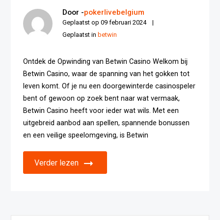
Door -
pokerlivebelgium
Geplaatst op
09 februari 2024
Geplaatst in
betwin
Ontdek de Opwinding van Betwin Casino Welkom bij
Betwin Casino, waar de spanning van het gokken tot
leven komt. Of je nu een doorgewinterde casinospeler
bent of gewoon op zoek bent naar wat vermaak,
Betwin Casino heeft voor ieder wat wils. Met een
uitgebreid aanbod aan spellen, spannende bonussen
en een veilige speelomgeving, is Betwin
Verder lezen