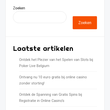
Zoeken
Zoeken
Laatste artikelen
Ontdek het Plezier van het Spelen van Slots bij
Poker Live Belgium
Ontvang nu 10 euro gratis bij online casino
zonder storting!
Ontdek de Spanning van Gratis Spins bij
Registratie in Online Casino’s