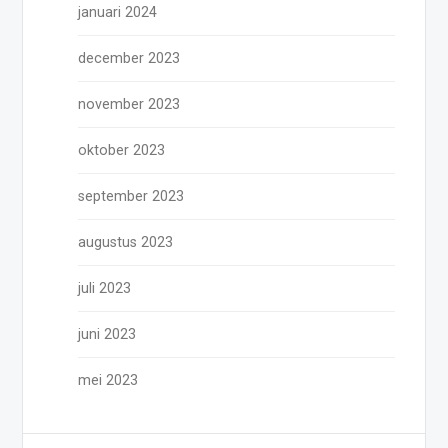
januari 2024
december 2023
november 2023
oktober 2023
september 2023
augustus 2023
juli 2023
juni 2023
mei 2023