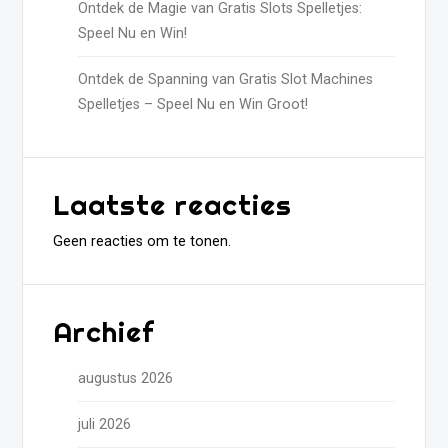
Ontdek de Magie van Gratis Slots Spelletjes:
Speel Nu en Win!
Ontdek de Spanning van Gratis Slot Machines
Spelletjes – Speel Nu en Win Groot!
Laatste reacties
Geen reacties om te tonen.
Archief
augustus 2026
juli 2026