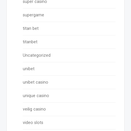
super casino
supergame
titan bet
titanbet
Uncategorized
unibet
unibet casino
unique casino
veilig casino
video slots