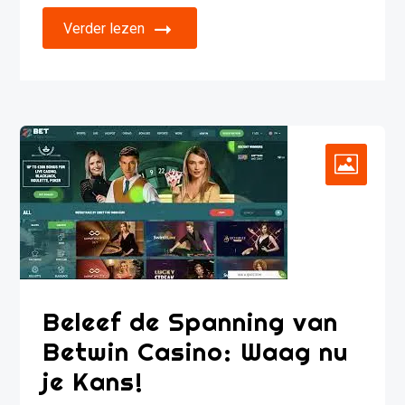
Verder lezen
Beleef de Spanning van
Betwin Casino: Waag nu
je Kans!