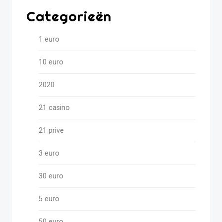
Categorieën
1 euro
10 euro
2020
21 casino
21 prive
3 euro
30 euro
5 euro
50 euro