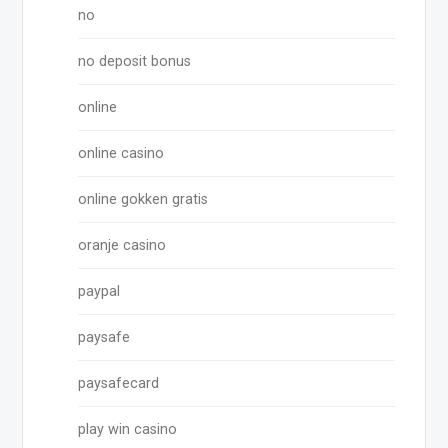
no
no deposit bonus
online
online casino
online gokken gratis
oranje casino
paypal
paysafe
paysafecard
play win casino