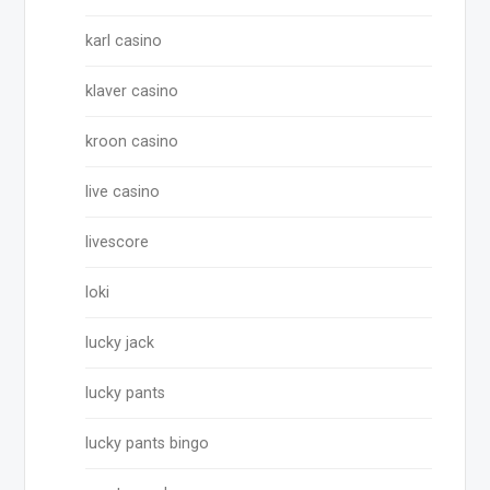
karl casino
klaver casino
kroon casino
live casino
livescore
loki
lucky jack
lucky pants
lucky pants bingo