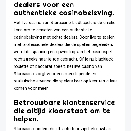
dealers voor een
authentieke casinobeleving.
Het live casino van Starcasino biedt spelers de unieke
kans om te genieten van een authentieke
casinobeleving met echte dealers. Door live te spelen
met professionele dealers die de spellen begeleiden,
wordt de spanning en opwinding van het casinospel
rechtstreeks naar je toe gebracht. Of je nu blackjack,
roulette of baccarat speelt, het live casino van
Starcasino zorgt voor een meeslepende en
realistische ervaring die spelers keer op keer terug laat
komen voor meer.
Betrouwbare klantenservice
die altijd klaarstaat om te
helpen.
Starcasino onderscheidt zich door zijn betrouwbare