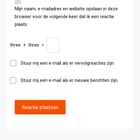
Mijn naam, e-mailadres en website opslaan in deze
browser voor de volgende keer dat ik een reactie
plaats.
three
+
three
=
Stuur mij een e-mail als er vervolgreacties zijn.
Stuur mij een e-mail als er nieuwe berichten zijn.
Reactie plaatsen