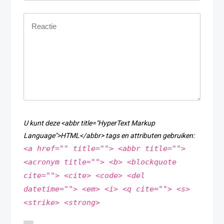
U kunt deze <abbr title="HyperText Markup
Language">HTML</abbr> tags en attributen gebruiken:
<a href="" title=""> <abbr title="">
<acronym title=""> <b> <blockquote
cite=""> <cite> <code> <del
datetime=""> <em> <i> <q cite=""> <s>
<strike> <strong>