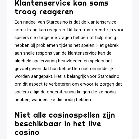
Klantenservice kan soms
traag reageren
Een nadeel van Starcasino is dat de klantenservice
soms traag kan reageren. Dit kan frustrerend zijn voor
spelers die dringende vragen hebben of hulp nodig
hebben bij problemen tijdens het spelen. Het gebrek
aan snelle respons van de klantenservice kan de
algehele spelervaring beïnvloeden en spelers het
gevoel geven dat hun behoeften niet onmiddellijk
worden aangepakt. Het is belangrijk voor Starcasino
om dit aspect te verbeteren om ervoor te zorgen dat
spelers altijd de ondersteuning krijgen die ze nodig
hebben, wanneer ze die nodig hebben.
Niet alle casinospellen zijn
beschikbaar in het live
casino