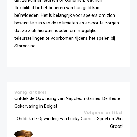
dat ze kunnen storten of opnemen, wat hun
flexibiliteit bij het beheren van hun geld kan
beïnvloeden. Het is belangrijk voor spelers om zich
bewust te zijn van deze limieten en ervoor te zorgen
dat ze zich hieraan houden om mogelijke
teleurstellingen te voorkomen tijdens het spelen bij
Starcasino.
Vorig artikel
Ontdek de Opwinding van Napoleon Games: De Beste
Gokervaring in België!
Volgend artikel
Ontdek de Opwinding van Lucky Games: Speel en Win
Groot!