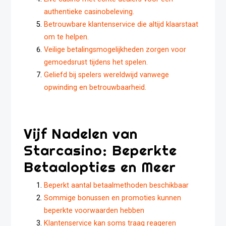
authentieke casinobeleving.
Betrouwbare klantenservice die altijd klaarstaat
om te helpen.
Veilige betalingsmogelijkheden zorgen voor
gemoedsrust tijdens het spelen.
Geliefd bij spelers wereldwijd vanwege
opwinding en betrouwbaarheid.
Vijf Nadelen van
Starcasino: Beperkte
Betaalopties en Meer
Beperkt aantal betaalmethoden beschikbaar
Sommige bonussen en promoties kunnen
beperkte voorwaarden hebben
Klantenservice kan soms traag reageren