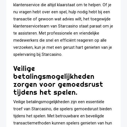
klantenservice die altijd klaarstaat om te helpen. Of je
nu vragen hebt over een spel, hulp nodig hebt bij een
transactie of gewoon wat advies wilt, het toegewijde
klantenserviceteam van Starcasino staat paraat om je
te assisteren. Met professionele en vriendelijke
medewerkers die snel en efficiënt reageren op alle
verzoeken, kun je met een gerust hart genieten van je
spelervaring bij Starcasino.
Veilige
betalingsmogelijkheden
zorgen voor gemoedsrust
tijdens het spelen.
Veilige betalingsmogelijkheden zijn een essentiële
troef van Starcasino, die spelers gemoedsrust bieden
tijdens het spelen. Met betrouwbare en beveiligde
transactiemethoden kunnen spelers genieten van hun