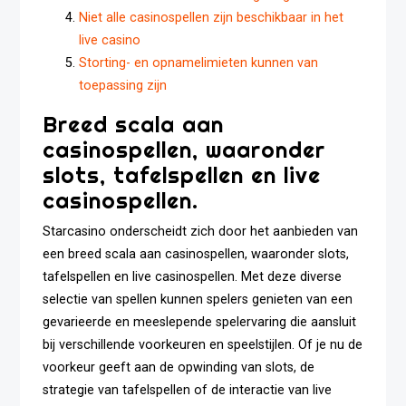
Niet alle casinospellen zijn beschikbaar in het
live casino
Storting- en opnamelimieten kunnen van
toepassing zijn
Breed scala aan
casinospellen, waaronder
slots, tafelspellen en live
casinospellen.
Starcasino onderscheidt zich door het aanbieden van
een breed scala aan casinospellen, waaronder slots,
tafelspellen en live casinospellen. Met deze diverse
selectie van spellen kunnen spelers genieten van een
gevarieerde en meeslepende spelervaring die aansluit
bij verschillende voorkeuren en speelstijlen. Of je nu de
voorkeur geeft aan de opwinding van slots, de
strategie van tafelspellen of de interactie van live