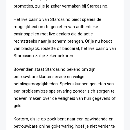
promoties, zul je je zeker vermaken bij Starcasino.
Het live casino van Starcasino biedt spelers de
mogelijkheid om te genieten van authentieke
casinospellen met live dealers die de actie
rechtstreeks naar je scherm brengen. Of je nu houdt
van blackjack, roulette of baccarat, het live casino van
Starcasino zal je zeker bekoren.
Bovendien staat Starcasino bekend om zijn
betrouwbare klantenservice en veilige
betalingsmogelijkheden. Spelers kunnen genieten van
een probleemloze spelervaring zonder zich zorgen te
hoeven maken over de veiligheid van hun gegevens of
geld.
Kortom, als je op zoek bent naar een opwindende en
betrouwbare online gokervaring, hoef je niet verder te