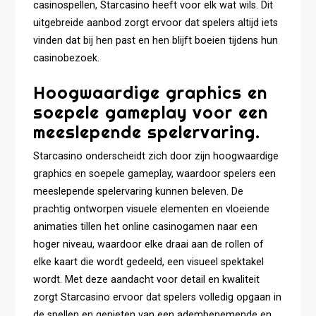
casinospellen, Starcasino heeft voor elk wat wils. Dit
uitgebreide aanbod zorgt ervoor dat spelers altijd iets
vinden dat bij hen past en hen blijft boeien tijdens hun
casinobezoek.
Hoogwaardige graphics en
soepele gameplay voor een
meeslepende spelervaring.
Starcasino onderscheidt zich door zijn hoogwaardige
graphics en soepele gameplay, waardoor spelers een
meeslepende spelervaring kunnen beleven. De
prachtig ontworpen visuele elementen en vloeiende
animaties tillen het online casinogamen naar een
hoger niveau, waardoor elke draai aan de rollen of
elke kaart die wordt gedeeld, een visueel spektakel
wordt. Met deze aandacht voor detail en kwaliteit
zorgt Starcasino ervoor dat spelers volledig opgaan in
de spellen en genieten van een adembenemende en