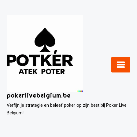
Ga
naar
de
inhoud
pokerlivebelgium.be
Verfijn je strategie en beleef poker op zijn best bij Poker Live
Belgium!