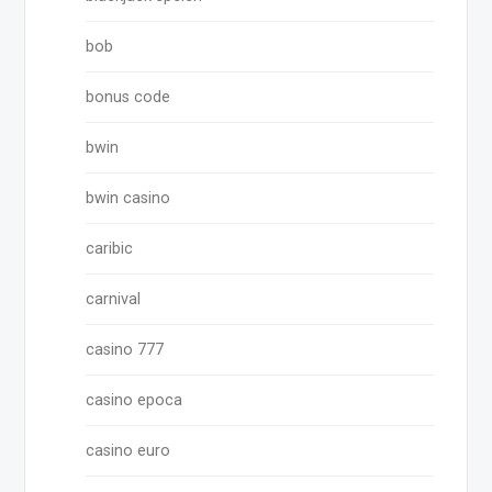
bob
bonus code
bwin
bwin casino
caribic
carnival
casino 777
casino epoca
casino euro