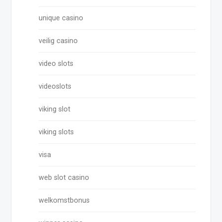
unique casino
veilig casino
video slots
videoslots
viking slot
viking slots
visa
web slot casino
welkomstbonus