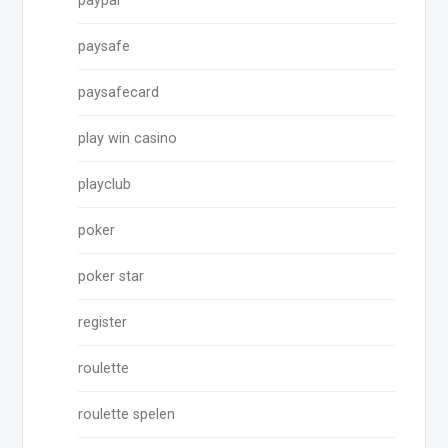
paypal
paysafe
paysafecard
play win casino
playclub
poker
poker star
register
roulette
roulette spelen