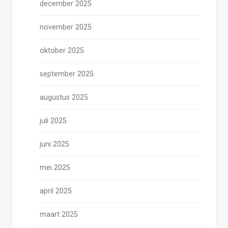
december 2025
november 2025
oktober 2025
september 2025
augustus 2025
juli 2025
juni 2025
mei 2025
april 2025
maart 2025