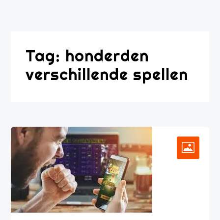
Tag:
honderden
verschillende spellen