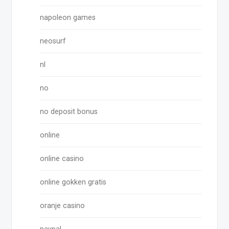
napoleon games
neosurf
nl
no
no deposit bonus
online
online casino
online gokken gratis
oranje casino